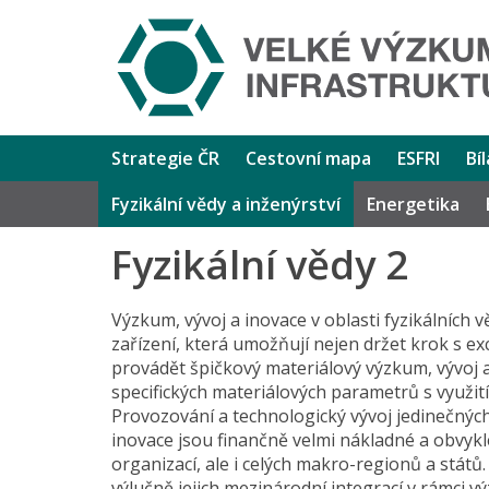
Strategie ČR
Cestovní mapa
ESFRI
Bí
Fyzikální vědy a inženýrství
Energetika
Fyzikální vědy 2
Výzkum, vývoj a inovace v oblasti fyzikálních 
zařízení, která umožňují nejen držet krok s ex
provádět špičkový materiálový výzkum, vývoj a
specifických materiálových parametrů s využi
Provozování a technologický vývoj jedinečných
inovace jsou finančně velmi nákladné a obvyk
organizací, ale i celých makro-regionů a států
výlučně jejich mezinárodní integrací v rámci 