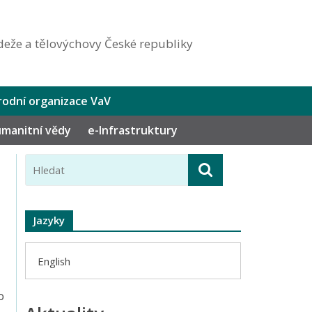
eže a tělovýchovy České republiky
odní organizace VaV
humanitní vědy
e-Infrastruktury
Jazyky
English
o