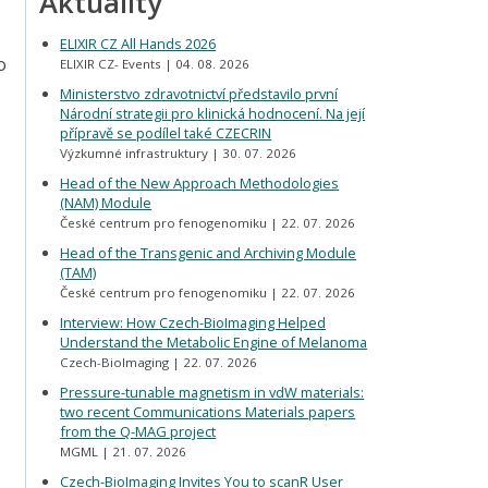
Aktuality
ELIXIR CZ All Hands 2026
o
ELIXIR CZ- Events
04. 08. 2026
Ministerstvo zdravotnictví představilo první
Národní strategii pro klinická hodnocení. Na její
přípravě se podílel také CZECRIN
Výzkumné infrastruktury
30. 07. 2026
Head of the New Approach Methodologies
(NAM) Module
České centrum pro fenogenomiku
22. 07. 2026
Head of the Transgenic and Archiving Module
(TAM)
České centrum pro fenogenomiku
22. 07. 2026
Interview: How Czech-BioImaging Helped
Understand the Metabolic Engine of Melanoma
Czech-BioImaging
22. 07. 2026
Pressure-tunable magnetism in vdW materials:
two recent Communications Materials papers
from the Q-MAG project
MGML
21. 07. 2026
Czech-BioImaging Invites You to scanR User