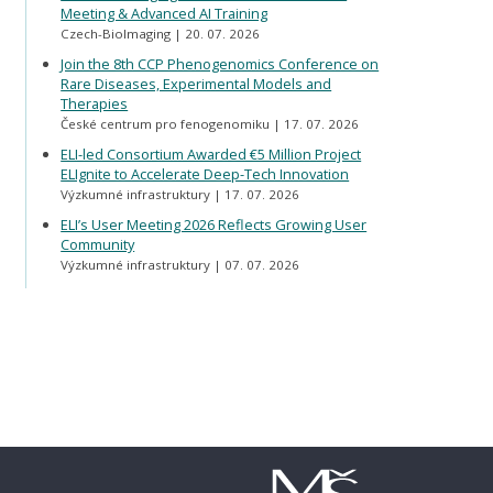
Meeting & Advanced AI Training
Czech-BioImaging
20. 07. 2026
Join the 8th CCP Phenogenomics Conference on
Rare Diseases, Experimental Models and
Therapies
České centrum pro fenogenomiku
17. 07. 2026
ELI-led Consortium Awarded €5 Million Project
ELIgnite to Accelerate Deep-Tech Innovation
Výzkumné infrastruktury
17. 07. 2026
ELI’s User Meeting 2026 Reflects Growing User
Community
Výzkumné infrastruktury
07. 07. 2026