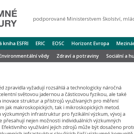
podporované Ministerstvem školství, mlád
lá kniha ESFRI
ERIC
EOSC
Horizont Evropa
Mezinár
Environmentální vědy
Zdraví a potraviny
Sociální a 
věd zpravidla vyžadují rozsáhlá a technologicky náročná
celentní světovou jadernou a částicovou fyzikou, ale také
 inovace struktur a přístrojů využívaných pro měření
tím jak makroskopických, tak i mikroskopických metod.
 výzkumných infrastruktur pro fyzikální výzkum, vývoj a
le přesahují nejen možnosti individuálních výzkumných
. Efektivního využívání jejich zdrojů může být dosaženo prot
výzkumných infrastruktur sloužících širší výzkumné komunitě.