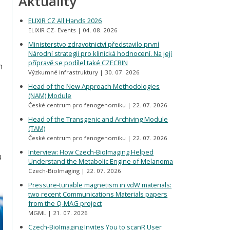
Aktuality
ELIXIR CZ All Hands 2026
ELIXIR CZ- Events
04. 08. 2026
Ministerstvo zdravotnictví představilo první
Národní strategii pro klinická hodnocení. Na její
přípravě se podílel také CZECRIN
h
Výzkumné infrastruktury
30. 07. 2026
Head of the New Approach Methodologies
(NAM) Module
České centrum pro fenogenomiku
22. 07. 2026
Head of the Transgenic and Archiving Module
(TAM)
České centrum pro fenogenomiku
22. 07. 2026
Interview: How Czech-BioImaging Helped
u
Understand the Metabolic Engine of Melanoma
Czech-BioImaging
22. 07. 2026
Pressure-tunable magnetism in vdW materials:
two recent Communications Materials papers
from the Q-MAG project
MGML
21. 07. 2026
Czech-BioImaging Invites You to scanR User