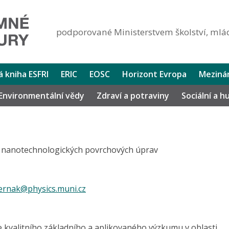
podporované Ministerstvem školství, mlád
lá kniha ESFRI
ERIC
EOSC
Horizont Evropa
Mezinár
Environmentální vědy
Zdraví a potraviny
Sociální a 
 nanotechnologických povrchových úprav
ernak@physics.muni.cz
 kvalitního základního a aplikovaného výzkumu v oblasti