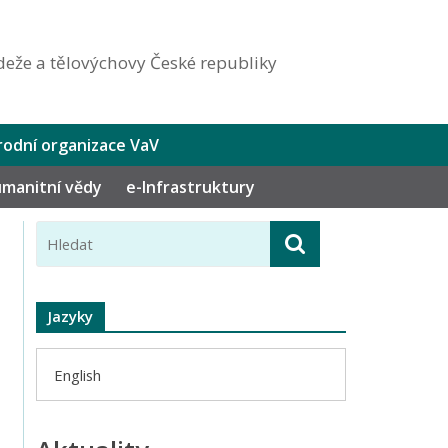
eže a tělovýchovy České republiky
odní organizace VaV
humanitní vědy
e-Infrastruktury
Jazyky
English