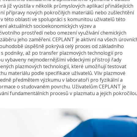
 již vyústila v několik průmyslových aplikací přinášejících
ní přípravy nových pokročilých materiálů nebo zušlechtění
v této oblasti ve spolupráci s komunitou uživatelů této
ení aktuálních socioekonomických výzev a
životního prostředí nebo omezení využívání chemických
záběru jeho zaměření. CEPLANT je aktivní na všech úrovníc
 dlouhodobě úspěšně pokrývá celý proces od základního
s podniky, až po transfer plazmových technologií pro
u vybaveny nejmodernějšími vědeckými přístroji řady
jených plazmových technologií, které umožňují testovat
u materiálu podle specifikace uživatelů. Vliv plazmové
sledně předmětem výzkumu v laboratoři pro fyzikální a
informace o studovaném povrchu. Uživatelům CEPLANT je
ní fundamentálních procesů v plazmatu a jejich pokročilo