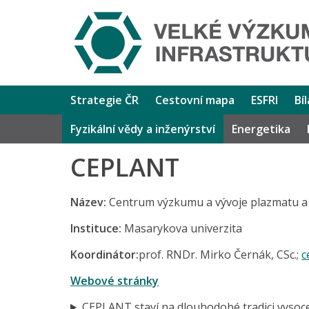
Strategie ČR
Cestovní mapa
ESFRI
Bí
Fyzikální vědy a inženýrství
Energetika
CEPLANT
Název:
Centrum výzkumu a vývoje plazmatu a
Instituce:
Masarykova univerzita
Koordinátor:
prof. RNDr. Mirko Černák, CSc.;
c
Webové stránky
CEPLANT staví na dlouhodobé tradici vysoce