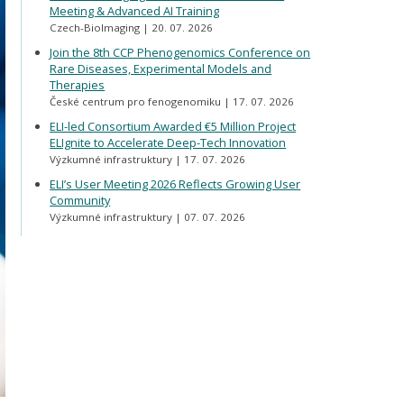
Meeting & Advanced AI Training
Czech-BioImaging
20. 07. 2026
Join the 8th CCP Phenogenomics Conference on
Rare Diseases, Experimental Models and
Therapies
České centrum pro fenogenomiku
17. 07. 2026
ELI-led Consortium Awarded €5 Million Project
ELIgnite to Accelerate Deep-Tech Innovation
Výzkumné infrastruktury
17. 07. 2026
ELI’s User Meeting 2026 Reflects Growing User
Community
Výzkumné infrastruktury
07. 07. 2026