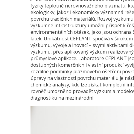
fyziky teplotně nerovnovážného plazmatu, která
ekologicky, jakož i ekonomicky významná řeše
povrchu tradičních materiálů. Rozvoj výzkumu 
výzkumné infrastruktury umožní přispět k řeš
environmentálních otázek, jako jsou ochrana 
látek. Unikátnost CEPLANT spočívá v širokém 
výzkumu, vývoje a inovací – svými aktivitami
výzkumu, přes aplikovaný výzkum realizovaný 
průmyslové aplikace. Laboratoře CEPLANT jso
dostupných komerčních i vlastní produkcí vyví
rozdílné podmínky plazmového ošetření povrch
úpravy na vlastnosti povrchu materiálu je ná
chemické analýzy, kde lze získat kompletní 
rovněž umožněno provádět výzkum a modelová
diagnostiku na mezinárodní