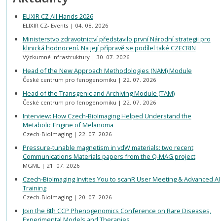
ELIXIR CZ All Hands 2026
ELIXIR CZ- Events
04. 08. 2026
Ministerstvo zdravotnictví představilo první Národní strategii pro
klinická hodnocení. Na její přípravě se podílel také CZECRIN
Výzkumné infrastruktury
30. 07. 2026
Head of the New Approach Methodologies (NAM) Module
České centrum pro fenogenomiku
22. 07. 2026
Head of the Transgenic and Archiving Module (TAM)
České centrum pro fenogenomiku
22. 07. 2026
Interview: How Czech-BioImaging Helped Understand the
Metabolic Engine of Melanoma
Czech-BioImaging
22. 07. 2026
Pressure-tunable magnetism in vdW materials: two recent
Communications Materials papers from the Q-MAG project
MGML
21. 07. 2026
Czech-BioImaging Invites You to scanR User Meeting & Advanced AI
Training
Czech-BioImaging
20. 07. 2026
Join the 8th CCP Phenogenomics Conference on Rare Diseases,
Experimental Models and Therapies