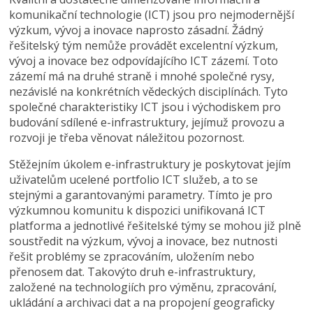
komunikační technologie (ICT) jsou pro nejmodernější
výzkum, vývoj a inovace naprosto zásadní. Žádný
řešitelský tým nemůže provádět excelentní výzkum,
vývoj a inovace bez odpovídajícího ICT zázemí. Toto
zázemí má na druhé straně i mnohé společné rysy,
nezávislé na konkrétních vědeckých disciplínách. Tyto
společné charakteristiky ICT jsou i východiskem pro
budování sdílené e-infrastruktury, jejímuž provozu a
rozvoji je třeba věnovat náležitou pozornost.
Stěžejním úkolem e-infrastruktury je poskytovat jejím
uživatelům ucelené portfolio ICT služeb, a to se
stejnými a garantovanými parametry. Tímto je pro
výzkumnou komunitu k dispozici unifikovaná ICT
platforma a jednotlivé řešitelské týmy se mohou již plně
soustředit na výzkum, vývoj a inovace, bez nutnosti
řešit problémy se zpracováním, uložením nebo
přenosem dat. Takovýto druh e-infrastruktury,
založené na technologiích pro výměnu, zpracování,
ukládání a archivaci dat a na propojení geograficky