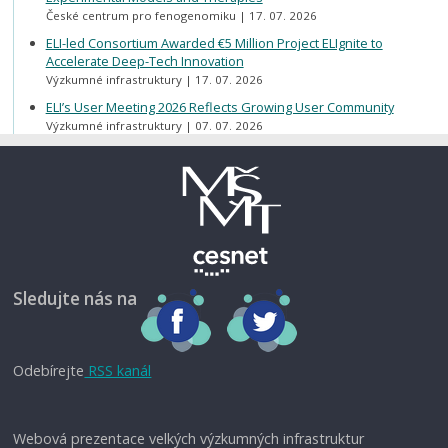
České centrum pro fenogenomiku
17. 07. 2026
ELI-led Consortium Awarded €5 Million Project ELIgnite to
Accelerate Deep-Tech Innovation
Výzkumné infrastruktury
17. 07. 2026
ELI’s User Meeting 2026 Reflects Growing User Community
Výzkumné infrastruktury
07. 07. 2026
Sledujte nás na
Odebírejte
RSS kanál
Webová prezentace velkých výzkumných infrastruktur