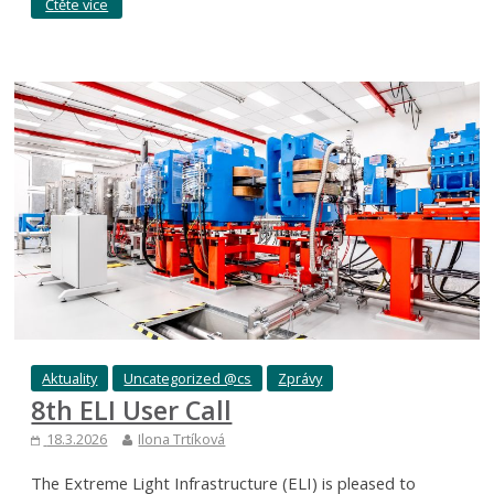
Čtěte více
Aktuality
Uncategorized @cs
Zprávy
8th ELI User Call
18.3.2026
Ilona Trtíková
The Extreme Light Infrastructure (ELI) is pleased to