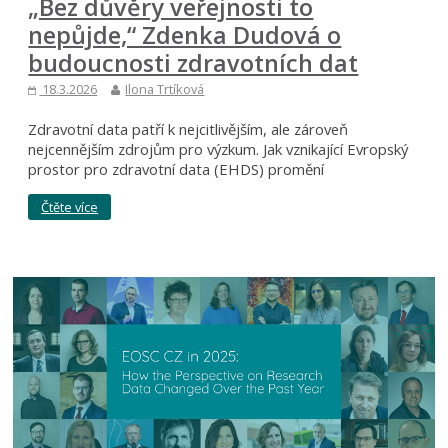
„Bez důvěry veřejnosti to
nepůjde,“ Zdenka Dudová o
budoucnosti zdravotních dat
18.3.2026
Ilona Trtíková
Zdravotní data patří k nejcitlivějším, ale zároveň
nejcennějším zdrojům pro výzkum. Jak vznikající Evropský
prostor pro zdravotní data (EHDS) promění
Čtěte více