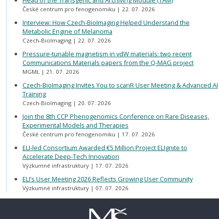
České centrum pro fenogenomiku
22. 07. 2026
Interview: How Czech-BioImaging Helped Understand the
Metabolic Engine of Melanoma
Czech-BioImaging
22. 07. 2026
Pressure-tunable magnetism in vdW materials: two recent
Communications Materials papers from the Q-MAG project
MGML
21. 07. 2026
Czech-BioImaging Invites You to scanR User Meeting & Advanced AI
Training
Czech-BioImaging
20. 07. 2026
Join the 8th CCP Phenogenomics Conference on Rare Diseases,
Experimental Models and Therapies
České centrum pro fenogenomiku
17. 07. 2026
ELI-led Consortium Awarded €5 Million Project ELIgnite to
Accelerate Deep-Tech Innovation
Výzkumné infrastruktury
17. 07. 2026
ELI’s User Meeting 2026 Reflects Growing User Community
Výzkumné infrastruktury
07. 07. 2026