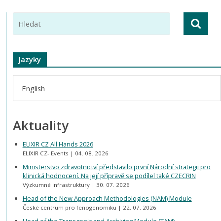
Jazyky
English
Aktuality
ELIXIR CZ All Hands 2026
ELIXIR CZ- Events
04. 08. 2026
Ministerstvo zdravotnictví představilo první Národní strategii pro
klinická hodnocení. Na její přípravě se podílel také CZECRIN
Výzkumné infrastruktury
30. 07. 2026
Head of the New Approach Methodologies (NAM) Module
České centrum pro fenogenomiku
22. 07. 2026
Head of the Transgenic and Archiving Module (TAM)