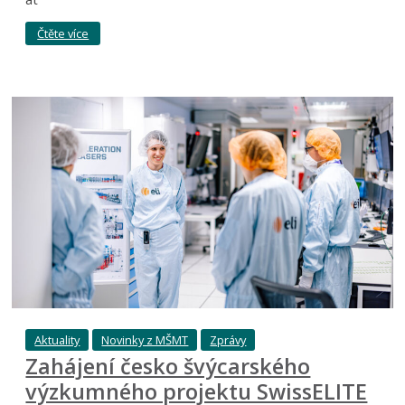
Čtěte více
Aktuality
Novinky z MŠMT
Zprávy
Zahájení česko švýcarského
výzkumného projektu SwissELITE