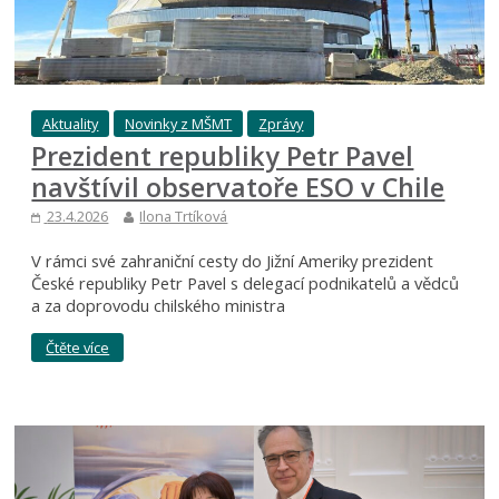
Aktuality
Novinky z MŠMT
Zprávy
Prezident republiky Petr Pavel
navštívil observatoře ESO v Chile
23.4.2026
Ilona Trtíková
V rámci své zahraniční cesty do Jižní Ameriky prezident
České republiky Petr Pavel s delegací podnikatelů a vědců
a za doprovodu chilského ministra
Čtěte více