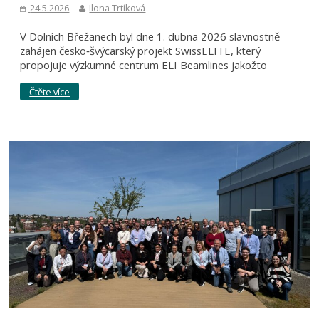
24.5.2026
Ilona Trtíková
V Dolních Břežanech byl dne 1. dubna 2026 slavnostně
zahájen česko‑švýcarský projekt SwissELITE, který
propojuje výzkumné centrum ELI Beamlines jakožto
Čtěte více