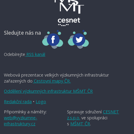
Sledujte nás na
Odebírejte
RSS kanál
Webová prezentace velkých výzkumných infrastruktur
zařazených do
Cestovní mapy ČR.
Oddělení výzkumných infrastruktur MŠMT ČR
Redakční rada
•
Logo
Připomínky a náměty:
Spravuje sdružení
CESNET
web@vyzkumne-
z.s.p.o.
ve spolupráci
infrastruktury.cz
s
MŠMT ČR
.