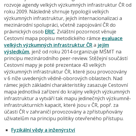
rozvoje agendy velkých výzkumných infrastruktur ČR od
roku 2009. Následně shrnuje typologii velkých
výzkumných infrastruktur, jejich internacionalizaci a
mezinárodní spolupráci, včetně zapojování ČR do
právnických osob
ERIC
. Zvláštní pozornost věnuje
Cestovní mapa popisu metodického rámce
evaluace
velkých výzkumných infrastruktur ČR
a
jejím
výsledkům
, jenž od roku 2014 organizuje MŠMT na
principu mezinárodního peer-review. Stěžejní součástí
Cestovní mapy je poté prezentace 43 velkých
výzkumných infrastruktur ČR, které jsou provozovány
v 6 níže uvedených vědně-oborových oblastech. Nad
rámec jejich základní charakteristiky zasazuje Cestovní
mapa jednotlivá zařízení do krajiny velkých výzkumných
infrastruktur a vytváří tak mapu jedinečných výzkumně-
infrastrukturních kapacit, které jsou v ČR, popř. za
účasti ČR v zahraničí provozovány a zpřístupňovány
uživatelům na principu politiky otevřeného přístupu.
Fyzikální vědy a inženýrství