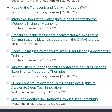
České centrum pro fenogenomiku
22. 07. 2026
Head of the Transgenic and Archiving Module (TAM)
České centrum pro fenogenomiku
22. 07. 2026
Interview: How Czech-BioImaging Helped Understand the
Metabolic Engine of Melanoma
Czech-BioImaging
22. 07. 2026
Pressure-tunable magnetism in vdW materials: two recent
Communications Materials papers from the Q-MAG project
MGML
21. 07. 2026
Czech-BioImaging Invites You to scanR User Meeting & Advanced AI
Training
Czech-BioImaging
20. 07. 2026
Join the 8th CCP Phenogenomics Conference on Rare Diseases,
Experimental Models and Therapies
České centrum pro fenogenomiku
17. 07. 2026
ELI-led Consortium Awarded €5 Million Project ELIgnite to
Accelerate Deep-Tech Innovation
Výzkumné infrastruktury
17. 07. 2026
ELI’s User Meeting 2026 Reflects Growing User Community
Výzkumné infrastruktury
07. 07. 2026