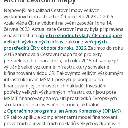
Nejnovější aktualizaci Cestovní mapy velkých
výzkumných infrastruktur ČR pro léta 2023 až 2026
vzala vláda ČR na vědomí na svém zasedání dne 14.
června 2023. Aktualizace Cestovní mapy byla připravena
v návaznosti na
přijetí rozhodnutí vlády ČR o podpoře
velkých výzkumných infrastruktur z veřejných
prostředků ČR v období do roku 2026
. Zatímco do roku
2015 zahrnovala Cestovní mapa také projekty
perspektivního charakteru, od roku 2015 obsahuje již
výlučně velké výzkumné infrastruktury schválené
k financování vládou ČR. Takovýmto velkým výzkumným
infrastrukturám MŠMT poskytuje podporu na
financování jejich provozních nákladů. Investiční
potřeby velkých výzkumných infrastruktur jsou poté
MŠMT financovány za využití prostředků Evropských
strukturálních a investičních fondů, aktuálně
z
Operačního programu Jan Amos Komenský (OP JAK)
.
ČR takto aplikuje komplementární model financování
provozních a investičních nákladů velkých výzkumných