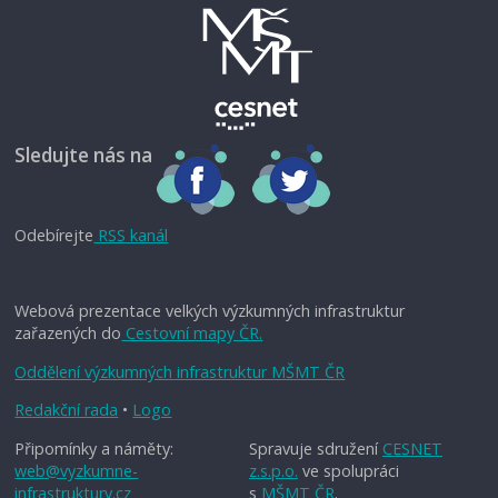
Sledujte nás na
Odebírejte
RSS kanál
Webová prezentace velkých výzkumných infrastruktur
zařazených do
Cestovní mapy ČR.
Oddělení výzkumných infrastruktur MŠMT ČR
Redakční rada
•
Logo
Připomínky a náměty:
Spravuje sdružení
CESNET
web@vyzkumne-
z.s.p.o.
ve spolupráci
infrastruktury.cz
s
MŠMT ČR
.