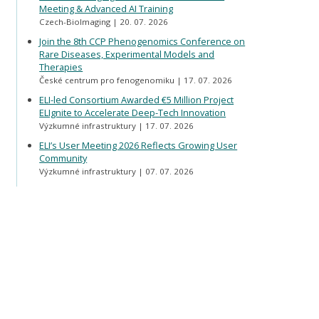
Meeting & Advanced AI Training
Czech-BioImaging
20. 07. 2026
Join the 8th CCP Phenogenomics Conference on
Rare Diseases, Experimental Models and
Therapies
České centrum pro fenogenomiku
17. 07. 2026
ELI-led Consortium Awarded €5 Million Project
ELIgnite to Accelerate Deep-Tech Innovation
Výzkumné infrastruktury
17. 07. 2026
ELI’s User Meeting 2026 Reflects Growing User
Community
Výzkumné infrastruktury
07. 07. 2026