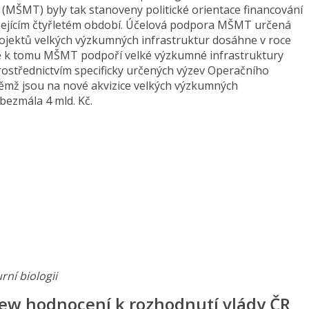
y (MŠMT) byly tak stanoveny politické orientace financování
zejícím čtyřletém období. Účelová podpora MŠMT určená
ojektů velkých výzkumných infrastruktur dosáhne v roce
ě k tomu MŠMT podpoří velké výzkumné infrastruktury
prostřednictvím specificky určených výzev Operačního
mž jsou na nové akvizice velkých výzkumných
bezmála 4 mld. Kč.
rní biologii
ew hodnocení k rozhodnutí vlády ČR