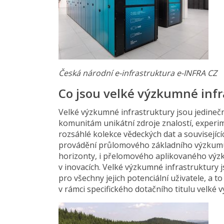
Česká národní e-infrastruktura e-INFRA CZ
Co jsou velké výzkumné infr
Velké výzkumné infrastruktury jsou jedineč
komunitám unikátní zdroje znalostí, experime
rozsáhlé kolekce vědeckých dat a související
provádění průlomového základního výzkumu
horizonty, i přelomového aplikovaného výzku
v inovacích. Velké výzkumné infrastruktury 
pro všechny jejich potenciální uživatele, a to
v rámci specifického dotačního titulu velk