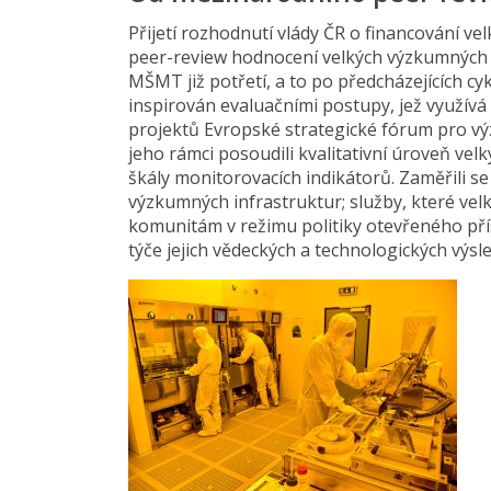
Přijetí rozhodnutí vlády ČR o financování v
peer-review hodnocení velkých výzkumných i
MŠMT již potřetí, a to po předcházejících c
inspirován evaluačními postupy, jež využív
projektů Evropské strategické fórum pro výz
jeho rámci posoudili kvalitativní úroveň ve
škály monitorovacích indikátorů. Zaměřili se
výzkumných infrastruktur; služby, které vel
komunitám v režimu politiky otevřeného pří
týče jejich vědeckých a technologických výsl