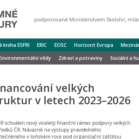
podporované Ministerstvem školství, mlád
lá kniha ESFRI
ERIC
EOSC
Horizont Evropa
Mezinár
Environmentální vědy
Zdraví a potraviny
Sociální a 
financování velkých
ruktur v letech 2023–2026
ČR schválen nový víceletý finanční rámec podpory velkých
tředků ČR. Návazně na výstupy pravidelného
tečněného v loňském roce pod organizační záštitou