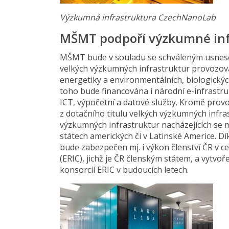
Výzkumná infrastruktura CzechNanoLab
MŠMT podpoří výzkumné infra
MŠMT bude v souladu se schváleným usnese
velkých výzkumných infrastruktur provozova
energetiky a environmentálních, biologickýc
toho bude financována i národní e-infrastr
ICT, výpočetní a datové služby. Kromě prov
z dotačního titulu velkých výzkumných infr
výzkumných infrastruktur nacházejících se 
státech amerických či v Latinské Americe. D
bude zabezpečen mj. i výkon členství ČR v 
(ERIC), jichž je ČR členským státem, a vytv
konsorcií ERIC v budoucích letech.