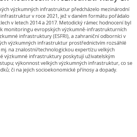
elkých výzkumných infrastruktur předcházelo mezinárodní
nfrastruktur v roce 2021, jež v daném formátu pořádalo
yklech v letech 2014 a 2017. Metodický rámec hodnocení byl
á k monitoringu evropských výzkumně-infrastrukturních
kumné infrastruktury (ESFRI), a zahraniční odborníci v
lkých výzkumných infrastruktur prostřednictvím rozsáhlé
 mj. na znalostní/technologickou expertízu velkých
ké výzkumné infrastruktury poskytují uživatelským
stupu; výkonnost velkých výzkumných infrastruktur, co se
edků; či na jejich socioekonomické přínosy a dopady.