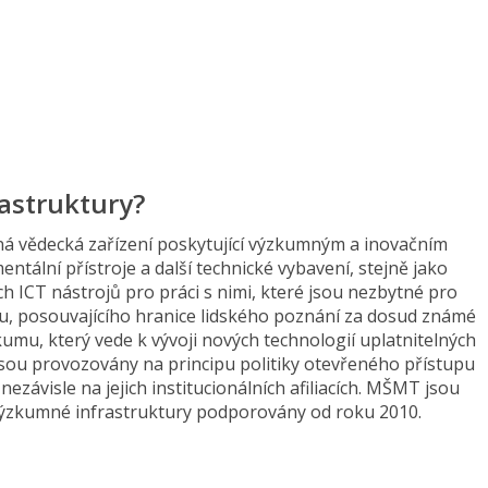
astruktury?
ná vědecká zařízení poskytující výzkumným a inovačním
ntální přístroje a další technické vybavení, stejně jako
ch ICT nástrojů pro práci s nimi, které jsou nezbytné pro
, posouvajícího hranice lidského poznání za dosud známé
mu, který vede k vývoji nových technologií uplatnitelných
jsou provozovány na principu politiky otevřeného přístupu
 nezávisle na jejich institucionálních afiliacích. MŠMT jsou
é výzkumné infrastruktury podporovány od roku 2010.