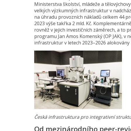
Ministerstva školství, mládeže a tělovýchov
velkých výzkumných infrastruktur v nadchá
na úhradu provozních nákladů celkem 44 pr
2023 výše takřka 2 mld. Kč. Komplementárn
rovněž v jejich investičních záměrech, a to 
programu Jan Amos Komenský (OP JAK), v ně
infrastruktur v letech 2023–2026 alokovány 
Česká infrastruktura pro integrativní struktu
Od mezinárodního peer-revi