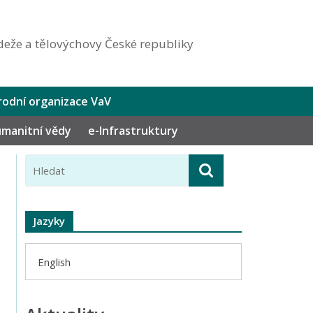
eže a tělovýchovy České republiky
odní organizace VaV
humanitní vědy
e-Infrastruktury
Jazyky
English