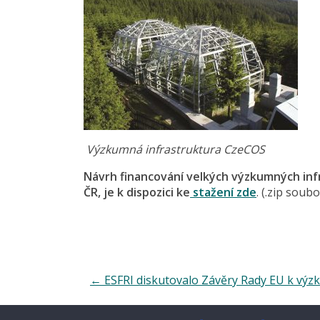
Výzkumná infrastruktura CzeCOS
Návrh financování velkých výzkumných infr
ČR, je k dispozici ke
stažení zde
. (.zip soubo
←
ESFRI diskutovalo Závěry Rady EU k vý