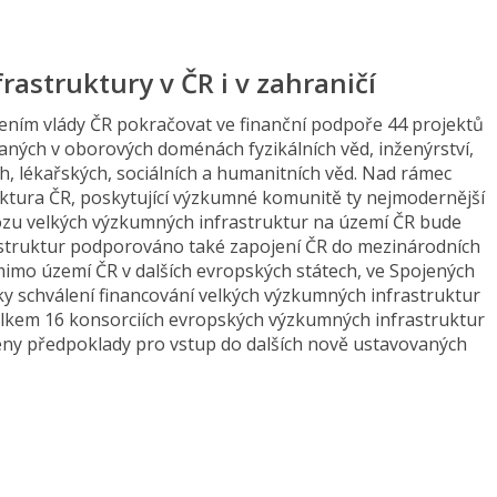
struktury v ČR i v zahraničí
ním vlády ČR pokračovat ve finanční podpoře 44 projektů
ných v oborových doménách fyzikálních věd, inženýrství,
h, lékařských, sociálních a humanitních věd. Nad rámec
uktura ČR, poskytující výzkumné komunitě ty nejmodernější
ozu velkých výzkumných infrastruktur na území ČR bude
astruktur podporováno také zapojení ČR do mezinárodních
mimo území ČR v dalších evropských státech, ve Spojených
íky schválení financování velkých výzkumných infrastruktur
celkem 16 konsorciích evropských výzkumných infrastruktur
ořeny předpoklady pro vstup do dalších nově ustavovaných