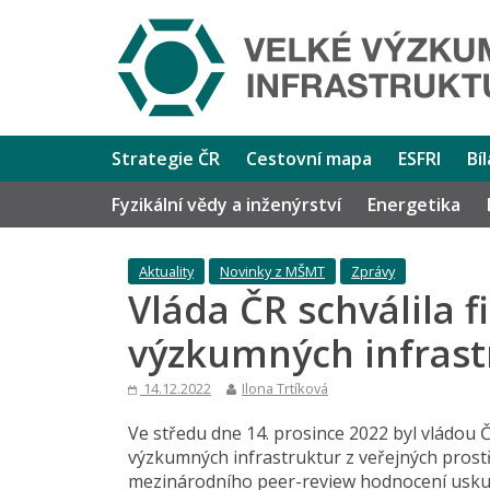
Strategie ČR
Cestovní mapa
ESFRI
Bí
Fyzikální vědy a inženýrství
Energetika
Aktuality
Novinky z MŠMT
Zprávy
Vláda ČR schválila 
výzkumných infrast
14.12.2022
Ilona Trtíková
Ve středu dne 14. prosince 2022 byl vládou 
výzkumných infrastruktur z veřejných pros
mezinárodního peer-review hodnocení usku