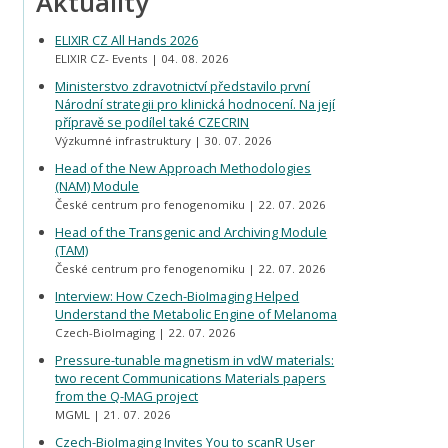
Aktuality
ELIXIR CZ All Hands 2026
ELIXIR CZ- Events
04. 08. 2026
Ministerstvo zdravotnictví představilo první
Národní strategii pro klinická hodnocení. Na její
přípravě se podílel také CZECRIN
Výzkumné infrastruktury
30. 07. 2026
Head of the New Approach Methodologies
(NAM) Module
České centrum pro fenogenomiku
22. 07. 2026
Head of the Transgenic and Archiving Module
(TAM)
České centrum pro fenogenomiku
22. 07. 2026
Interview: How Czech-BioImaging Helped
Understand the Metabolic Engine of Melanoma
Czech-BioImaging
22. 07. 2026
Pressure-tunable magnetism in vdW materials:
two recent Communications Materials papers
from the Q-MAG project
MGML
21. 07. 2026
Czech-BioImaging Invites You to scanR User