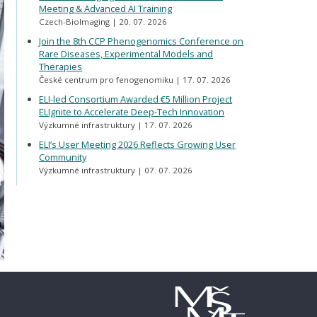
Meeting & Advanced AI Training
Czech-BioImaging
20. 07. 2026
Join the 8th CCP Phenogenomics Conference on
Rare Diseases, Experimental Models and
Therapies
České centrum pro fenogenomiku
17. 07. 2026
ELI-led Consortium Awarded €5 Million Project
ELIgnite to Accelerate Deep-Tech Innovation
Výzkumné infrastruktury
17. 07. 2026
ELI’s User Meeting 2026 Reflects Growing User
Community
Výzkumné infrastruktury
07. 07. 2026