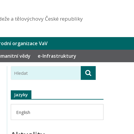
eže a tělovýchovy České republiky
odní organizace VaV
humanitní vědy
e-Infrastruktury
Jazyky
English