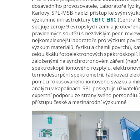
dosavadního provozovatele, Laboratoře fyziky
Karlovy. SPL-MSB nabízí přístup ke svým výz
výzkumné infrastruktury
CERIC-ERIC
(Central 
spojuje zdroje 9 evropských zemí a je otevře
pravidelných soutěží s nezávislým peer-revie
nejkomplexnější laboratoře pro výzkum povrc
výzkum materiálů, fyziku a chemii povrchů, ka
celou škálu fotoelektronových spektroskopií
založenými na synchrotronovém záření (např.
spektroskopii iontového rozptylu, elektronovo
termodesorpční spektrometrii, řádkovací elek
pomocí fokusovaného iontového svazku a mikr
analýzu v kapalinách. SPL poskytuje uživate
expertní podporu ze strany svého personálu. 
přístupu české a mezinárodní výzkumné