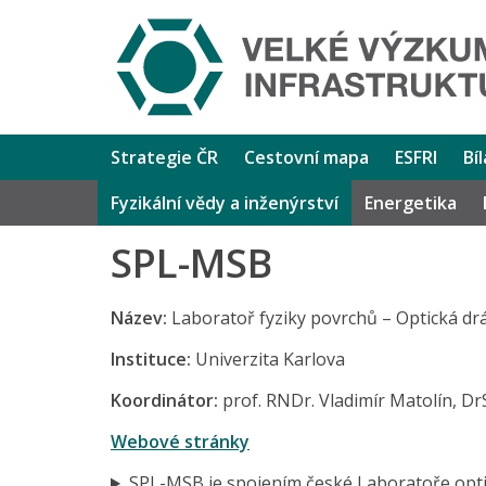
Strategie ČR
Cestovní mapa
ESFRI
Bí
Fyzikální vědy a inženýrství
Energetika
SPL-MSB
Název:
Laboratoř fyziky povrchů – Optická dr
Instituce:
Univerzita Karlova
Koordinátor:
prof. RNDr. Vladimír Matolín, DrS
Webové stránky
SPL-MSB je spojením české Laboratoře optic