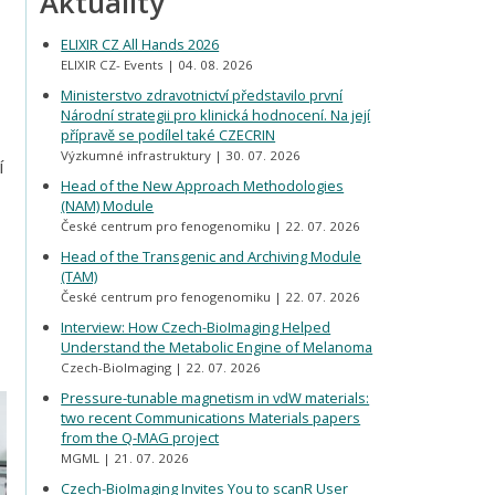
Aktuality
ELIXIR CZ All Hands 2026
ELIXIR CZ- Events
04. 08. 2026
Ministerstvo zdravotnictví představilo první
Národní strategii pro klinická hodnocení. Na její
přípravě se podílel také CZECRIN
Výzkumné infrastruktury
30. 07. 2026
í
Head of the New Approach Methodologies
(NAM) Module
České centrum pro fenogenomiku
22. 07. 2026
Head of the Transgenic and Archiving Module
(TAM)
České centrum pro fenogenomiku
22. 07. 2026
Interview: How Czech-BioImaging Helped
Understand the Metabolic Engine of Melanoma
Czech-BioImaging
22. 07. 2026
Pressure-tunable magnetism in vdW materials:
two recent Communications Materials papers
from the Q-MAG project
MGML
21. 07. 2026
Czech-BioImaging Invites You to scanR User