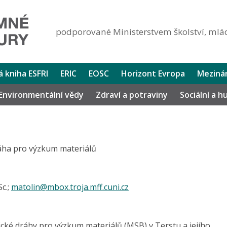
podporované Ministerstvem školství, mlád
lá kniha ESFRI
ERIC
EOSC
Horizont Evropa
Mezinár
Environmentální vědy
Zdraví a potraviny
Sociální a 
áha pro výzkum materiálů
c.;
matolin@mbox.troja.mff.cuni.cz
ké dráhy pro výzkum materiálů (MSB) v Terstu a jejího