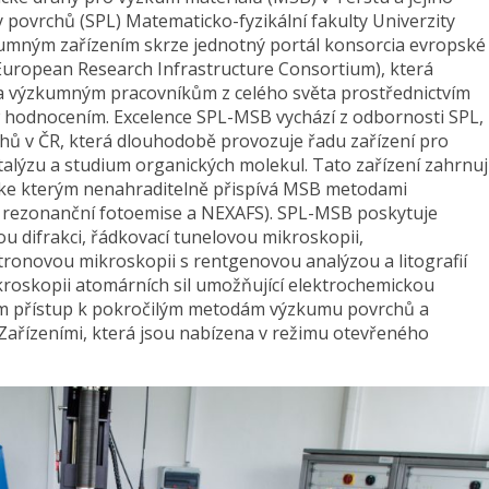
 povrchů (SPL) Matematicko-fyzikální fakulty Univerzity
kumným zařízením skrze jednotný portál konsorcia evropské
European Research Infrastructure Consortium), která
na výzkumným pracovníkům z celého světa prostřednictvím
w hodnocením. Excelence SPL-MSB vychází z odbornosti SPL,
hů v ČR, která dlouhodobě provozuje řadu zařízení pro
talýzu a studium organických molekul. Tato zařízení zahrnuj
, ke kterým nenahraditelně přispívá MSB metodami
 rezonanční fotoemise a NEXAFS). SPL-MSB poskytuje
u difrakci, řádkovací tunelovou mikroskopii,
tronovou mikroskopii s rentgenovou analýzou a litografií
oskopii atomárních sil umožňující elektrochemickou
lům přístup k pokročilým metodám výzkumu povrchů a
Zařízeními, která jsou nabízena v režimu otevřeného