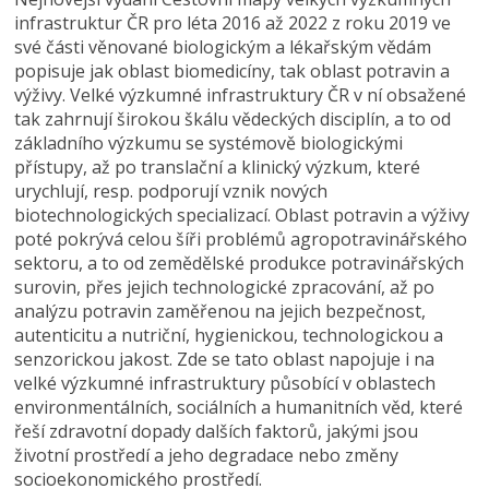
infrastruktur ČR pro léta 2016 až 2022 z roku 2019 ve
své části věnované biologickým a lékařským vědám
popisuje jak oblast biomedicíny, tak oblast potravin a
výživy. Velké výzkumné infrastruktury ČR v ní obsažené
tak zahrnují širokou škálu vědeckých disciplín, a to od
základního výzkumu se systémově biologickými
přístupy, až po translační a klinický výzkum, které
urychlují, resp. podporují vznik nových
biotechnologických specializací. Oblast potravin a výživy
poté pokrývá celou šíři problémů agropotravinářského
sektoru, a to od zemědělské produkce potravinářských
surovin, přes jejich technologické zpracování, až po
analýzu potravin zaměřenou na jejich bezpečnost,
autenticitu a nutriční, hygienickou, technologickou a
senzorickou jakost. Zde se tato oblast napojuje i na
velké výzkumné infrastruktury působící v oblastech
environmentálních, sociálních a humanitních věd, které
řeší zdravotní dopady dalších faktorů, jakými jsou
životní prostředí a jeho degradace nebo změny
socioekonomického prostředí.