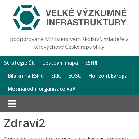
podporované Ministerstvem školství, mládeže a
tělovýchovy České republiky
Strategie ČR
Cestovní mapa
ESFRI
Bílá kniha ESFRI
ERIC
EOSC
Horizont Evropa
Mezinárodní organizace VaV
Zdraví2
Nejnovější vydání Cestovní mapy velkých výzkumných