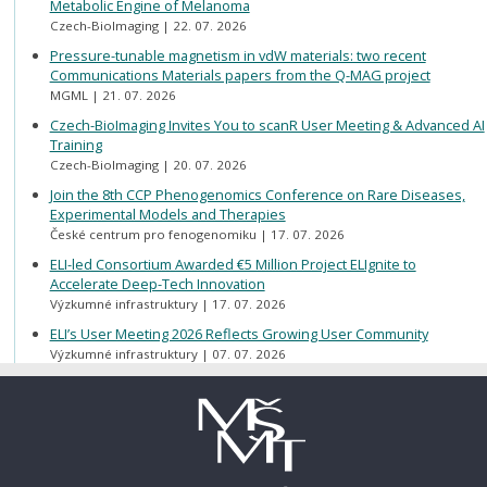
Metabolic Engine of Melanoma
Czech-BioImaging
22. 07. 2026
Pressure-tunable magnetism in vdW materials: two recent
Communications Materials papers from the Q-MAG project
MGML
21. 07. 2026
Czech-BioImaging Invites You to scanR User Meeting & Advanced AI
Training
Czech-BioImaging
20. 07. 2026
Join the 8th CCP Phenogenomics Conference on Rare Diseases,
Experimental Models and Therapies
České centrum pro fenogenomiku
17. 07. 2026
ELI-led Consortium Awarded €5 Million Project ELIgnite to
Accelerate Deep-Tech Innovation
Výzkumné infrastruktury
17. 07. 2026
ELI’s User Meeting 2026 Reflects Growing User Community
Výzkumné infrastruktury
07. 07. 2026