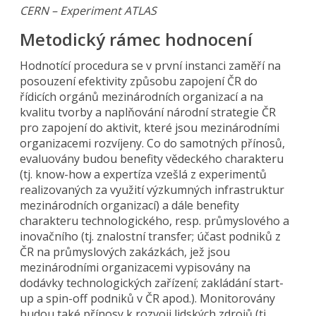
CERN – Experiment ATLAS
Metodický rámec hodnocení
Hodnotící procedura se v první instanci zaměří na
posouzení efektivity způsobu zapojení ČR do
řídicích orgánů mezinárodních organizací a na
kvalitu tvorby a naplňování národní strategie ČR
pro zapojení do aktivit, které jsou mezinárodními
organizacemi rozvíjeny. Co do samotných přínosů,
evaluovány budou benefity vědeckého charakteru
(tj. know-how a expertíza vzešlá z experimentů
realizovaných za využití výzkumných infrastruktur
mezinárodních organizací) a dále benefity
charakteru technologického, resp. průmyslového a
inovačního (tj. znalostní transfer; účast podniků z
ČR na průmyslových zakázkách, jež jsou
mezinárodními organizacemi vypisovány na
dodávky technologických zařízení; zakládání start-
up a spin-off podniků v ČR apod.). Monitorovány
budou také přínosy k rozvoji lidských zdrojů (tj.