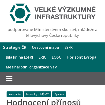
podporované Ministerstvem školství, mládeže a
tělovýchovy České republiky
Strategie ČR
Cestovní mapa
ESFRI
Bílá kniha ESFRI
ERIC
EOSC
Horizont Evropa
Mezinárodní organizace VaV
Aktuality
Novinky z MŠMT
Zprávy
Hodnocení přínosů