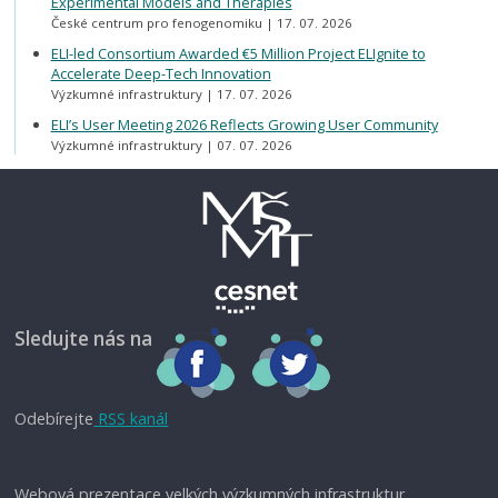
Experimental Models and Therapies
České centrum pro fenogenomiku
17. 07. 2026
ELI-led Consortium Awarded €5 Million Project ELIgnite to
Accelerate Deep-Tech Innovation
Výzkumné infrastruktury
17. 07. 2026
ELI’s User Meeting 2026 Reflects Growing User Community
Výzkumné infrastruktury
07. 07. 2026
Sledujte nás na
Odebírejte
RSS kanál
Webová prezentace velkých výzkumných infrastruktur