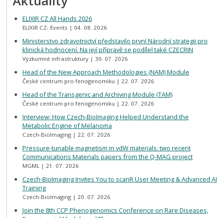
Aktuality
ELIXIR CZ All Hands 2026
ELIXIR CZ- Events
04. 08. 2026
Ministerstvo zdravotnictví představilo první Národní strategii pro
klinická hodnocení. Na její přípravě se podílel také CZECRIN
Výzkumné infrastruktury
30. 07. 2026
Head of the New Approach Methodologies (NAM) Module
České centrum pro fenogenomiku
22. 07. 2026
Head of the Transgenic and Archiving Module (TAM)
České centrum pro fenogenomiku
22. 07. 2026
Interview: How Czech-BioImaging Helped Understand the
Metabolic Engine of Melanoma
Czech-BioImaging
22. 07. 2026
Pressure-tunable magnetism in vdW materials: two recent
Communications Materials papers from the Q-MAG project
MGML
21. 07. 2026
Czech-BioImaging Invites You to scanR User Meeting & Advanced AI
Training
Czech-BioImaging
20. 07. 2026
Join the 8th CCP Phenogenomics Conference on Rare Diseases,