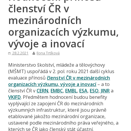
členství ČR v
mezinárodních
organizacích výzkumu,
vývoje a inovací
28.2.2021
Ilona Trtíková
Ministerstvo školství, mládeže a tělovýchovy
(MŠMT) uspořádá v 2. pol. roku 2021 další cyklus
evaluace přínosů
členství ČR v mezinárodních
organizacích výzkumu, vývoje a inovací
– a to
členství ČR v
CERN
,
EMBC
,
EMBL
,
ESA
,
ESO
,
JINR
a
VKIFD
. Předmětem hodnocení budou benefity
vyplývající ze zapojení ČR do mezinárodních
výzkumných infrastruktur, které jsou právně
etablované jakožto mezinárodní organizace,
ustavené podle mezinárodního práva veřejného, a
kterých se ČR jako členský stát účastní.