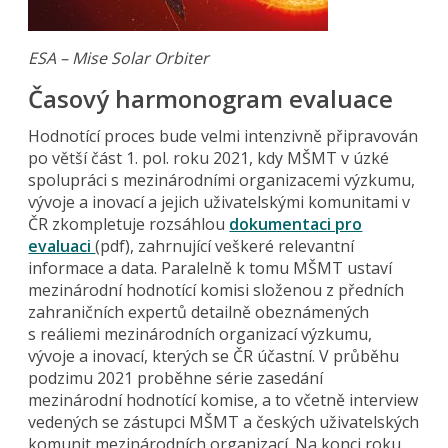
ESA – Mise Solar Orbiter
Časový harmonogram evaluace
Hodnotící proces bude velmi intenzivně připravován
po větší část 1. pol. roku 2021, kdy MŠMT v úzké
spolupráci s mezinárodními organizacemi výzkumu,
vývoje a inovací a jejich uživatelskými komunitami v
ČR zkompletuje rozsáhlou
dokumentaci pro
evaluaci
(pdf), zahrnující veškeré relevantní
informace a data. Paralelně k tomu MŠMT ustaví
mezinárodní hodnotící komisi složenou z předních
zahraničních expertů detailně obeznámených
s reáliemi mezinárodních organizací výzkumu,
vývoje a inovací, kterých se ČR účastní. V průběhu
podzimu 2021 proběhne série zasedání
mezinárodní hodnotící komise, a to včetně interview
vedených se zástupci MŠMT a českých uživatelských
komunit mezinárodních organizací. Na konci roku