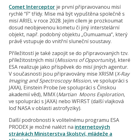
Comet Interceptor
je první připravovanou misí
rychlé “F” třídy. Mise má být vypuštěna společně s
misí ARIEL v roce 2028. Jejím cílem je prozkoumat
dosud neobjevenou kometu či jiný interstelární
objekt, např. podobný objektu „Oumuamua“, který
právě vstupuje do vnitřní sluneční soustavy.
Příležitostí je také zapojit se do připravovaných tzv.
příležitostných misí (
Missions of Opportunity
), které
ESA realizuje jako příspěvek do misí jiných agentur.
V současnosti jsou připravovány mise XRISM (
X-Ray
Imaging and Spectroscopy Mission
, ve spolupráci s
JAXA), Einstein Probe (ve spolupráci s Čínskou
akademií věd), MMX (
Martian Moons Exploration
,
ve spolupráci s JAXA) nebo WFIRST (další vlajková
loď NASA v oblasti astrofyziky).
Další podrobnosti k volitelnému programu ESA
PRODEX je možné nalézt na
internetových
stránkách Ministerstva školství, mládeže a