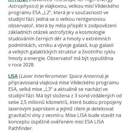
Astrophysics
) je vlajkovou, velkou misí Vědeckého
programu ESA „L2“, která je v současnosti ve
studijní fázi. Jedná se o velkou rentgenovou
observatoř, která by měla přispět k zodpovězení
základních otázek astrofyziky a kosmologie
studováním černých děr a hmoty v extrémních
podmínkách, vzniku a vývoje galaxií, kup galaxií
a velkých galaktických struktur a životního cyklu
hmoty a energie. Observatoř má být vypuštěna
v roce 2028.
LISA
(
Laser Interferometer Space Antenna
) je
připravovaná vlajková mise Vědeckého programu
ESA, velká mise „L3“ a aktuálně se nachází ve
studijní fázi. Má být složena z 3 sond vzdálených od
sebe 2,5 milionů kilometrů, které budou propojeny
laserovým paprskem a jejímž cílem je detekovat
gravitační vlny z vesmíru. Mise LISA bude stavět na
konceptu úspěšně ověřeném misí ESA LISA
Pathfinder.