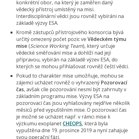
konkrétní obor, na který je zaměřen daný
vědecký přístroj umístěný na misi.
Interdisciplinární vědci jsou rovněž vybíráni na
základě výzvy ESA.
Kromě zástupců přístrojového konsorcia bývá
určitý omezený počet pozic ve
Vědeckém týmu
mise
(
Science Working Team
), který určuje
vědecké směřování mise a dohlíží nad její
přípravou, vybírán na základě výzev ESA, do
kterých se mohou přihlašovat rovněž čeští vědci.
Pokud to charakter mise umožňuje, mohou se
zájemci ucházet rovněž o vyhrazený
Pozorovací
čas
, avšak cíle pozorování nesmí být zahrnuty v
základním programu mise. Výzvy ESA na
pozorovací čas jsou vyhlašovány nejdříve několik
měsíců před vypuštěním mise. O pozorovací čas
je možné se ucházet např. v rámci mise k
výzkumu exoplanet
CHEOPS
, která byla
vypuštěna dne 19. prosince 2019 a nyní zahajuje
svou operační fázi.