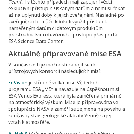
Team
). I v těchto případech mají zapojení vědci
exkluzivní přístup k získaným datům a nemusí čekat
až na uplynutí doby k jejich zveřejnění. Následně po
zveřejnění dat může kdokoli využít přístup k
naměřeným datům či datovým produktům
prostřednictvím otevřeného přístupu přes portál
ESA Science Data Center.
Aktuálně připravované mise ESA
V současnosti je možností zapojit se do
přístrojových konsorcií následujících misí:
EnVision
je středně velká mise Vědeckého
programu ESA „M5“
a
navazuje na úspěšnou misi
ESA Venus Express, která byla zaměřená primárně
na atmosférický výzkum. Mise je připravována ve
spolupráci s NASA a zaměří se zejména na povahu a
současný stav geologické aktivity Venuše a její
vztah k atmosféře.
ATHENA
(
Advanced Telescope for High-ENergy