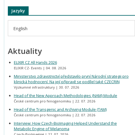
Jazyky
English
Aktuality
ELIXIR CZ All Hands 2026
ELIXIR CZ- Events
04. 08. 2026
Ministerstvo zdravotnictví představilo první Národní strategii pro
klinická hodnocení. Na její přípravě se podílel také CZECRIN
Výzkumné infrastruktury
30. 07. 2026
Head of the New Approach Methodologies (NAM) Module
České centrum pro fenogenomiku
22. 07. 2026
Head of the Transgenic and Archiving Module (TAM)
České centrum pro fenogenomiku
22. 07. 2026
Interview: How Czech-BioImaging Helped Understand the
Metabolic Engine of Melanoma
Czech-BioImaging
22. 07. 2026