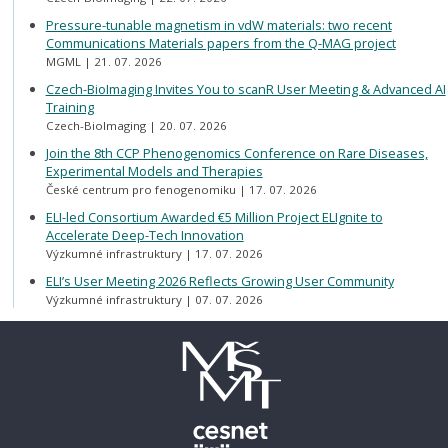
Pressure-tunable magnetism in vdW materials: two recent
Communications Materials papers from the Q-MAG project
MGML
21. 07. 2026
Czech-BioImaging Invites You to scanR User Meeting & Advanced AI
Training
Czech-BioImaging
20. 07. 2026
Join the 8th CCP Phenogenomics Conference on Rare Diseases,
Experimental Models and Therapies
České centrum pro fenogenomiku
17. 07. 2026
ELI-led Consortium Awarded €5 Million Project ELIgnite to
Accelerate Deep-Tech Innovation
Výzkumné infrastruktury
17. 07. 2026
ELI’s User Meeting 2026 Reflects Growing User Community
Výzkumné infrastruktury
07. 07. 2026