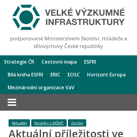
podporované Ministerstvem školství, mládeže a
tělovýchovy České republiky
Strategie ČR
Cestovní mapa
ESFRI
Bílá kniha ESFRI
ERIC
EOSC
Horizont Evropa
Mezinárodní organizace VaV
Aktuality
Novinky z MŠMT
Zprávy
Aktuální příležitosti ve