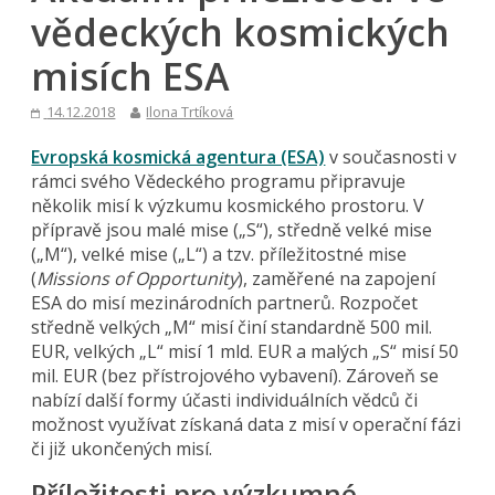
vědeckých kosmických
misích ESA
14.12.2018
Ilona Trtíková
Evropská kosmická agentura (ESA)
v současnosti v
rámci svého Vědeckého programu připravuje
několik misí k výzkumu kosmického prostoru. V
přípravě jsou malé mise („S“), středně velké mise
(„M“), velké mise („L“) a tzv. příležitostné mise
(
Missions of Opportunity
), zaměřené na zapojení
ESA do misí mezinárodních partnerů. Rozpočet
středně velkých „M“ misí činí standardně 500 mil.
EUR, velkých „L“ misí 1 mld. EUR a malých „S“ misí 50
mil. EUR (bez přístrojového vybavení). Zároveň se
nabízí další formy účasti individuálních vědců či
možnost využívat získaná data z misí v operační fázi
či již ukončených misí.
Příležitosti pro výzkumné