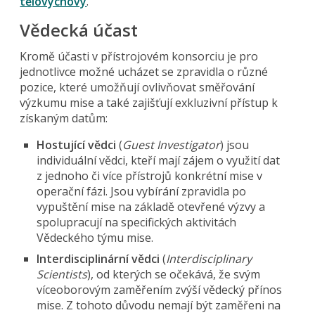
tělovýchovy
.
Vědecká účast
Kromě účasti v přístrojovém konsorciu je pro
jednotlivce možné ucházet se zpravidla o různé
pozice, které umožňují ovlivňovat směřování
výzkumu mise a také zajišťují exkluzivní přístup k
získaným datům:
Hostující vědci
(
Guest Investigator
) jsou
individuální vědci, kteří mají zájem o využití dat
z jednoho či více přístrojů konkrétní mise v
operační fázi. Jsou vybírání zpravidla po
vypuštění mise na základě otevřené výzvy a
spolupracují na specifických aktivitách
Vědeckého týmu mise.
Interdisciplinární vědci
(
Interdisciplinary
Scientists
), od kterých se očekává, že svým
víceoborovým zaměřením zvýší vědecký přínos
mise. Z tohoto důvodu nemají být zaměřeni na