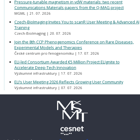
Pressure-tunable magnetism in vdW materials: two recent
Communications Materials papers from the Q-MAG project
MGML
21. 07. 2026
Czech-BioImaging Invites You to scanR User Meeting & Advanced AI
Training
Czech-BioImaging
20. 07. 2026
Join the 8th CCP Phenogenomics Conference on Rare Diseases,
Experimental Models and Therapies
České centrum pro fenogenomiku
17. 07. 2026
ELI-led Consortium Awarded €5 Million Project ELIgnite to
Accelerate Deep-Tech Innovation
Výzkumné infrastruktury
17. 07. 2026
ELI’s User Meeting 2026 Reflects Growing User Community
Výzkumné infrastruktury
07. 07. 2026