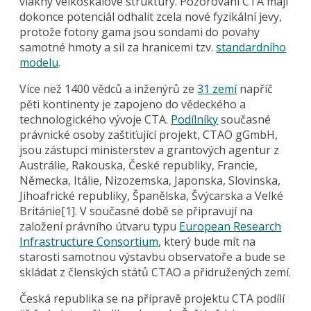
vlákny velkoškálové struktury. Pozorování CTA mají
dokonce potenciál odhalit zcela nové fyzikální jevy,
protože fotony gama jsou sondami do povahy
samotné hmoty a sil za hranicemi tzv.
standardního
modelu
.
Více než 1400 vědců a inženýrů ze
31 zemí
napříč
pěti kontinenty je zapojeno do vědeckého a
technologického vývoje CTA.
Podílníky
současné
právnické osoby zaštiťující projekt, CTAO gGmbH,
jsou zástupci ministerstev a grantových agentur z
Austrálie, Rakouska, České republiky, Francie,
Německa, Itálie, Nizozemska, Japonska, Slovinska,
Jihoafrické republiky, Španělska, Švýcarska a Velké
Británie[1]. V současné době se připravují na
založení právního útvaru typu
European Research
Infrastructure Consortium
, který bude mít na
starosti samotnou výstavbu observatoře a bude se
skládat z členských států CTAO a přidružených zemí.
Česká republika se na přípravě projektu CTA podílí