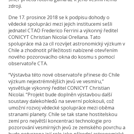
zdroji.
Dne 17. prosince 2018 se k podpisu dohody o
vědecké spolupráci mezi jejich institucemi sešli
jednatel CTAO Frederico Ferrini a výkonný ředitel
CONICYT Christian Nicolai Orellana. Tato
spolupráce má za cíl rozvíjet astronomický výzkum v
Chile a zhodnotit příležitosti nabízené otevřením
nového pozorovacího okna do kosmu s pomocí
observatoře CTA.
“Výstavba této nové observatoře přinese do Chile
výzkum nejextrémnějších jevů ve vesmíru,”
vysvětluje výkonný ředitel CONICYT Christian
Nicolai. “Projekt bude doplněn výstavbou další
soustavy dalekohledů na severní polokouli, což
umožní rozvoj vědecké spolupráce mezi oběma
stranami planety. Chile se tak stane hostitelskou
zemí pro největší koncentraci technologie pro
pozorování vesmírných jevů ze zemského povrchu a
bude potvrzena její role jako přírodní astronomické