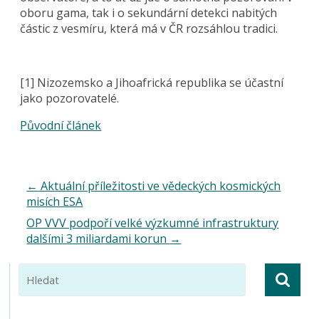
oboru gama, tak i o sekundární detekci nabitých
částic z vesmíru, která má v ČR rozsáhlou tradici.
[1] Nizozemsko a Jihoafrická republika se účastní
jako pozorovatelé.
Původní článek
←
Aktuální příležitosti ve vědeckých kosmických
misích ESA
OP VVV podpoří velké výzkumné infrastruktury
dalšími 3 miliardami korun
→