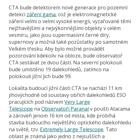
CTA bude detektorem nové generace pro pozemní
detekci
záření gama
, což je elektromagnetické
záření velmi o velmi vysoké energii, vyzařované těmi
nejžhavějšími a nejvýkonnějšími objekty v celém
vesmíru, jako jsou supermasivní černé díry,
supernovy a možná také pozůstatky po samotném
Velkém třesku. Aby bylo možné provádět
pozorování kdekoliv na obloze, bude observatoř
CTA sestávat ze dvou částí. Na severní polokouli
bude umístěno 19 dalekohledů, zatímco na
polokouli jižní jich bude 99.
Lokalita budoucí jižní části CTA se nachází 11 km
jihovýchodně od soustavy obřích dalekohledů ESO
pracujících pod názvem
Very Large
Telescope
na
Observatoři Paranal
v poušti Atacama
a zároveň jenom 16 km od místa, kde probíhá
stavba budoucího největšího optického dalekohledu
na světě, tzv.
Extremely Large Telescope
. Tato
oblast je známá jako jedno z nejsušších a