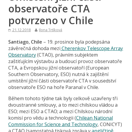
observatoře CTA
potvrzeno v Chile
21.12.2018
Ilona Trtíková
Santiago, Chile
– 19. prosince byla podepsána
závěrečná dohoda mezi
Cherenkov Telescope Array
Observatory
(CTAO), právním subjektem
zaštiťujícím výstavbu a budoucí provoz observatoře
CTA, a Evropskou jižní observatoří (European
Southern Observatory, ESO) nutná k zajištění
umístění jižní části observatoře CTA v sousedství
observatoře ESO na hoře Paranal v Chile.
Během tohoto týdne tak byly celkově uzavřeny tři
dvoustranné smlouvy, a to mezi chilskou vládou a
ESO; mezi ESO a CTAO; a mezi Chilskou národní
komisí pro vědu a technologii (
Chilean National
Commission for Science and Technology
, CONICYT)
a CTAO (samostatná tisková zpráva v
angličtině