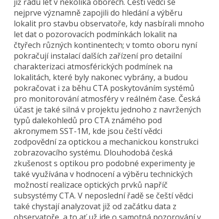
již řadu let v několika oborech. Čeští vědci se
nejprve významně zapojili do hledání a výběru
lokalit pro stavbu observatoře, kdy nasbírali mnoho
let dat o pozorovacích podmínkách lokalit na
čtyřech různých kontinentech; v tomto oboru nyní
pokračují instalací dalších zařízení pro detailní
charakterizaci atmosférických podmínek na
lokalitách, které byly nakonec vybrány, a budou
pokračovat i za běhu CTA poskytováním systémů
pro monitorování atmosféry v reálném čase. Česká
účast je také silná v projektu jednoho z navržených
typů dalekohledů pro CTA známého pod
akronymem SST-1M, kde jsou čeští vědci
zodpovědní za optickou a mechanickou konstrukci
zobrazovacího systému. Dlouhodobá česká
zkušenost s optikou pro podobné experimenty je
také využívána v hodnocení a výběru technických
možností realizace optických prvků napříč
subsystémy CTA. V neposlední řadě se čeští vědci
také chystají analyzovat již od začátku data z
observatoře, a to ať už jde o samotná pozorování v