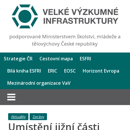
podporované Ministerstvem školství, mládeže a
tělovýchovy České republiky
Strategie ČR
Cestovní mapa
ESFRI
Bílá kniha ESFRI
ERIC
EOSC
Horizont Evropa
Mezinárodní organizace VaV
Aktuality
Zprávy
Umístění jižní části