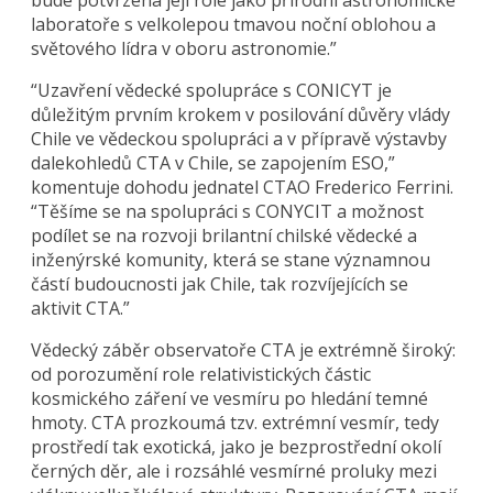
laboratoře s velkolepou tmavou noční oblohou a
světového lídra v oboru astronomie.”
“Uzavření vědecké spolupráce s CONICYT je
důležitým prvním krokem v posilování důvěry vlády
Chile ve vědeckou spolupráci a v přípravě výstavby
dalekohledů CTA v Chile, se zapojením ESO,”
komentuje dohodu jednatel CTAO Frederico Ferrini.
“Těšíme se na spolupráci s CONYCIT a možnost
podílet se na rozvoji brilantní chilské vědecké a
inženýrské komunity, která se stane významnou
částí budoucnosti jak Chile, tak rozvíjejících se
aktivit CTA.”
Vědecký záběr observatoře CTA je extrémně široký:
od porozumění role relativistických částic
kosmického záření ve vesmíru po hledání temné
hmoty. CTA prozkoumá tzv. extrémní vesmír, tedy
prostředí tak exotická, jako je bezprostřední okolí
černých děr, ale i rozsáhlé vesmírné proluky mezi