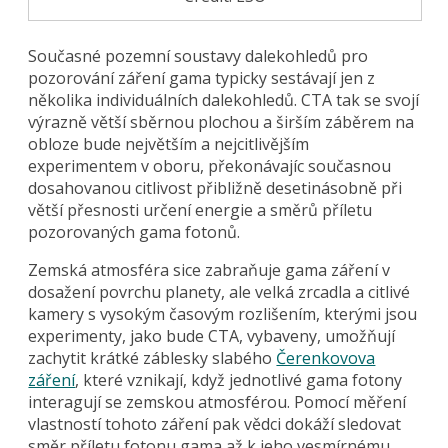
Současné pozemní soustavy dalekohledů pro
pozorování záření gama typicky sestávají jen z
několika individuálních dalekohledů. CTA tak se svojí
výrazně větší sběrnou plochou a širším záběrem na
obloze bude největším a nejcitlivějším
experimentem v oboru, překonávajíc současnou
dosahovanou citlivost přibližně desetinásobně při
větší přesnosti určení energie a směrů příletu
pozorovaných gama fotonů.
Zemská atmosféra sice zabraňuje gama záření v
dosažení povrchu planety, ale velká zrcadla a citlivé
kamery s vysokým časovým rozlišením, kterými jsou
experimenty, jako bude CTA, vybaveny, umožňují
zachytit krátké záblesky slabého
Čerenkovova
záření
, které vznikají, když jednotlivé gama fotony
interagují se zemskou atmosférou. Pomocí měření
vlastností tohoto záření pak vědci dokáží sledovat
směr příletu fotonu gama až k jeho vesmírnému