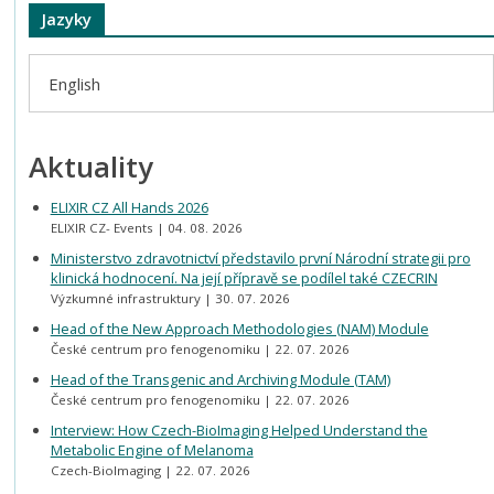
Jazyky
English
Aktuality
ELIXIR CZ All Hands 2026
ELIXIR CZ- Events
04. 08. 2026
Ministerstvo zdravotnictví představilo první Národní strategii pro
klinická hodnocení. Na její přípravě se podílel také CZECRIN
Výzkumné infrastruktury
30. 07. 2026
Head of the New Approach Methodologies (NAM) Module
České centrum pro fenogenomiku
22. 07. 2026
Head of the Transgenic and Archiving Module (TAM)
České centrum pro fenogenomiku
22. 07. 2026
Interview: How Czech-BioImaging Helped Understand the
Metabolic Engine of Melanoma
Czech-BioImaging
22. 07. 2026