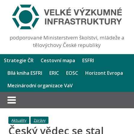
podporované Ministerstvem školství, mládeže a
tělovýchovy České republiky
Strategie ČR
Cestovní mapa
ESFRI
Bílá kniha ESFRI
ERIC
EOSC
Horizont Evropa
Mezinárodní organizace VaV
Aktuality
Zprávy
Český vědec se stal