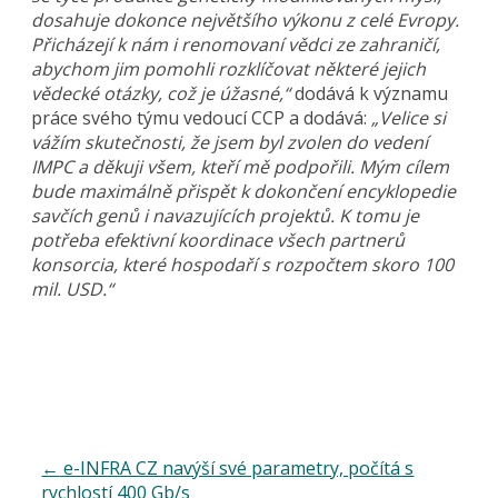
dosahuje dokonce největšího výkonu z celé Evropy.
Přicházejí k nám i renomovaní vědci ze zahraničí,
abychom jim pomohli rozklíčovat některé jejich
vědecké otázky, což je úžasné,“
dodává k významu
práce svého týmu vedoucí CCP a dodává:
„Velice si
vážím skutečnosti, že jsem byl zvolen do vedení
IMPC a děkuji všem, kteří mě podpořili. Mým cílem
bude maximálně přispět k dokončení encyklopedie
savčích genů i navazujících projektů. K tomu je
potřeba efektivní koordinace všech partnerů
konsorcia, které hospodaří s rozpočtem skoro 100
mil. USD.“
←
e-INFRA CZ navýší své parametry, počítá s
rychlostí 400 Gb/s