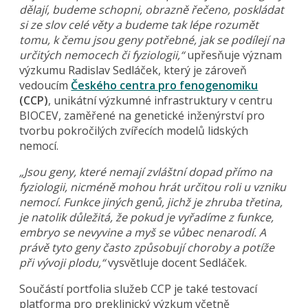
dělají, budeme schopni, obrazně řečeno, poskládat
si ze slov celé věty a budeme tak lépe rozumět
tomu, k čemu jsou geny potřebné, jak se podílejí na
určitých nemocech či fyziologii,“
upřesňuje význam
výzkumu Radislav Sedláček, který je zároveň
vedoucím
Českého centra pro fenogenomiku
(CCP)
, unikátní výzkumné infrastruktury v centru
BIOCEV, zaměřené na genetické inženýrství pro
tvorbu pokročilých zvířecích modelů lidských
nemocí.
„Jsou geny, které nemají zvláštní dopad přímo na
fyziologii, nicméně mohou hrát určitou roli u vzniku
nemocí. Funkce jiných genů, jichž je zhruba třetina,
je natolik důležitá, že pokud je vyřadíme z funkce,
embryo se nevyvine a myš se vůbec nenarodí. A
právě tyto geny často způsobují choroby a potíže
při vývoji plodu,“
vysvětluje docent Sedláček.
Součástí portfolia služeb CCP je také testovací
platforma pro preklinický výzkum včetně