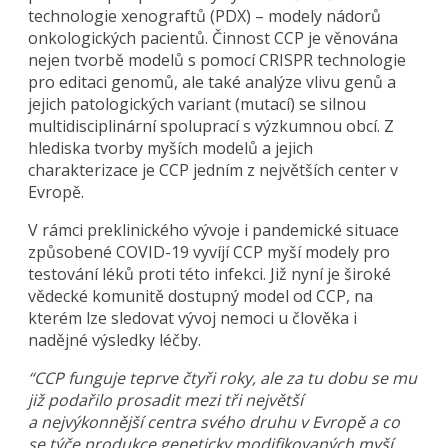
technologie xenograftů (PDX) – modely nádorů
onkologických pacientů. Činnost CCP je věnována
nejen tvorbě modelů s pomocí CRISPR technologie
pro editaci genomů, ale také analýze vlivu genů a
jejich patologických variant (mutací) se silnou
multidisciplinární spoluprací s výzkumnou obcí. Z
hlediska tvorby myších modelů a jejich
charakterizace je CCP jedním z největších center v
Evropě.
V rámci preklinického vývoje i pandemické situace
způsobené COVID-19 vyvíjí CCP myší modely pro
testování léků proti této infekci. Již nyní je široké
vědecké komunitě dostupný model od CCP, na
kterém lze sledovat vývoj nemoci u člověka i
nadějné výsledky léčby.
“CCP funguje teprve čtyři roky, ale za tu dobu se mu
již podařilo prosadit mezi tři největší
a nejvýkonnější centra svého druhu v Evropě a co
se týče produkce geneticky modifikovaných myší,