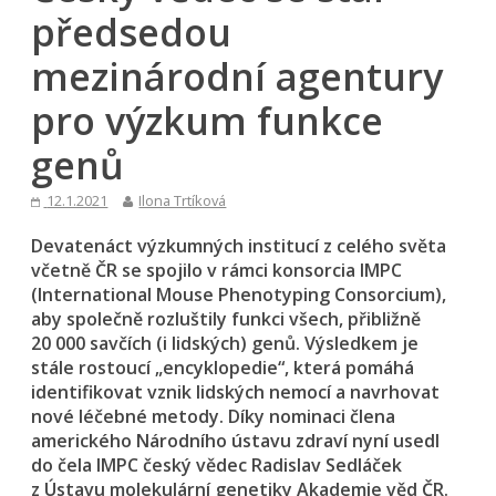
předsedou
mezinárodní agentury
pro výzkum funkce
genů
12.1.2021
Ilona Trtíková
Devatenáct výzkumných institucí z celého světa
včetně ČR se spojilo v rámci konsorcia IMPC
(International Mouse Phenotyping Consorcium),
aby společně rozluštily funkci všech, přibližně
20 000 savčích (i lidských) genů. Výsledkem je
stále rostoucí „encyklopedie“, která pomáhá
identifikovat vznik lidských nemocí a navrhovat
nové léčebné metody. Díky nominaci člena
amerického Národního ústavu zdraví nyní usedl
do čela IMPC český vědec Radislav Sedláček
z Ústavu molekulární genetiky Akademie věd ČR.