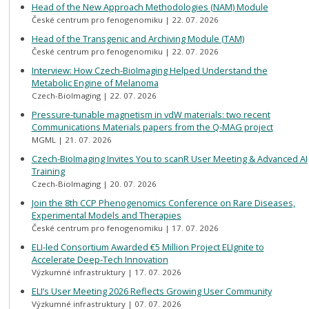
Head of the New Approach Methodologies (NAM) Module
České centrum pro fenogenomiku
22. 07. 2026
Head of the Transgenic and Archiving Module (TAM)
České centrum pro fenogenomiku
22. 07. 2026
Interview: How Czech-BioImaging Helped Understand the
Metabolic Engine of Melanoma
Czech-BioImaging
22. 07. 2026
Pressure-tunable magnetism in vdW materials: two recent
Communications Materials papers from the Q-MAG project
MGML
21. 07. 2026
Czech-BioImaging Invites You to scanR User Meeting & Advanced AI
Training
Czech-BioImaging
20. 07. 2026
Join the 8th CCP Phenogenomics Conference on Rare Diseases,
Experimental Models and Therapies
České centrum pro fenogenomiku
17. 07. 2026
ELI-led Consortium Awarded €5 Million Project ELIgnite to
Accelerate Deep-Tech Innovation
Výzkumné infrastruktury
17. 07. 2026
ELI’s User Meeting 2026 Reflects Growing User Community
Výzkumné infrastruktury
07. 07. 2026