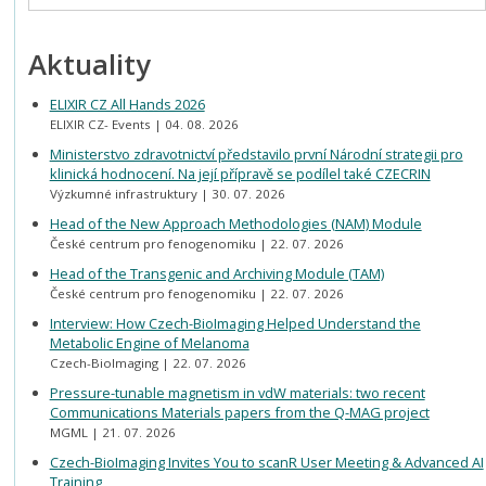
Aktuality
ELIXIR CZ All Hands 2026
ELIXIR CZ- Events
04. 08. 2026
Ministerstvo zdravotnictví představilo první Národní strategii pro
klinická hodnocení. Na její přípravě se podílel také CZECRIN
Výzkumné infrastruktury
30. 07. 2026
Head of the New Approach Methodologies (NAM) Module
České centrum pro fenogenomiku
22. 07. 2026
Head of the Transgenic and Archiving Module (TAM)
České centrum pro fenogenomiku
22. 07. 2026
Interview: How Czech-BioImaging Helped Understand the
Metabolic Engine of Melanoma
Czech-BioImaging
22. 07. 2026
Pressure-tunable magnetism in vdW materials: two recent
Communications Materials papers from the Q-MAG project
MGML
21. 07. 2026
Czech-BioImaging Invites You to scanR User Meeting & Advanced AI
Training