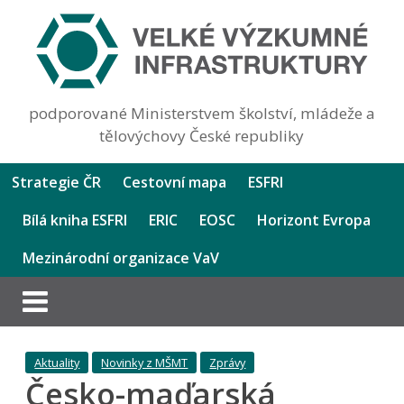
podporované Ministerstvem školství, mládeže a
tělovýchovy České republiky
Strategie ČR
Cestovní mapa
ESFRI
Bílá kniha ESFRI
ERIC
EOSC
Horizont Evropa
Mezinárodní organizace VaV
Aktuality
Novinky z MŠMT
Zprávy
Česko-maďarská