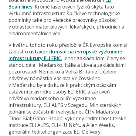
Beamlines
. Kromě laserových fyziků skýtá tato
výzkumná infrastruktura špičkové technologické
podmínky také pro vědecké pracovníky působící
v oblastech materiálových, lékařských, přírodních a
environmentálních věd.
V květnu tohoto roku předložila ČR Evropské komisi
žádost o
ustavení konsorcia evropské výzkumné
infrastruktury ELI ERIC
, jehož zakládajícími členy se
stanou dále i Maďarsko, Itálie a Litva a zakládajícími
pozorovateli Německo a Velká Británie. Účelem
návštěvy náměstka Václava Velčovského
v Maďarsku byla diskuze k praktickým otázkám
ustavení právnické osoby ELI ERIC a zároveň
návštěva maďarského pilíře výzkumné
infrastruktury, ELI ALPS v Szegedu. Ministerských
jednání se zúčastnili i velvyslanec ČR v Maďarsku
Tibor Bial; Gábor Szabó, výkonný ředitel hostitelské
instituce ELI ALPS, ELI-HU Nkft., a Allen Weeks,
generální ředitel organizace ELI Delivery