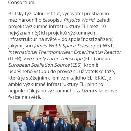
Consortium.
Britský fyzikální institut, vydavatel prestižního
mezinárodního časopisu
Physics World
, zařadil
projekt výzkumné infrastruktury ELI mezi 10
nejvýznamnějších projektů výzkumných
infrastruktur na světě – do společnosti zařízení,
jakými jsou
James Webb Space Telescope
(JWST),
International Thermonuclear Experimental Reactor
(ITER),
Extremely Large Telescope
(ELT) anebo
European Spallation Source
(ESS). Kromě
úspěšného vstupu do provozní, uživatelské fáze,
která je stěžejním cílem vznikajícího ELI ERIC, je
ambicí výzkumné infrastruktury ELI plnit roli
nejpokročilejšího výzkumného zařízení v laserové
fyzice na světě.