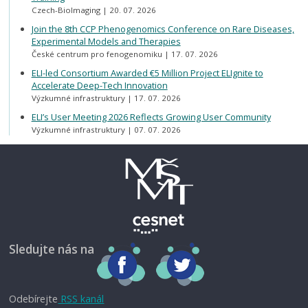
Czech-BioImaging
20. 07. 2026
Join the 8th CCP Phenogenomics Conference on Rare Diseases,
Experimental Models and Therapies
České centrum pro fenogenomiku
17. 07. 2026
ELI-led Consortium Awarded €5 Million Project ELIgnite to
Accelerate Deep-Tech Innovation
Výzkumné infrastruktury
17. 07. 2026
ELI’s User Meeting 2026 Reflects Growing User Community
Výzkumné infrastruktury
07. 07. 2026
Sledujte nás na
Odebírejte
RSS kanál