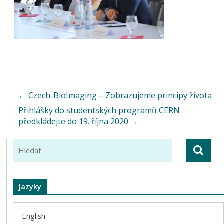
←
Czech-BioImaging – Zobrazujeme principy života
Přihlášky do studentských programů CERN
předkládejte do 19. října 2020
→
Jazyky
English