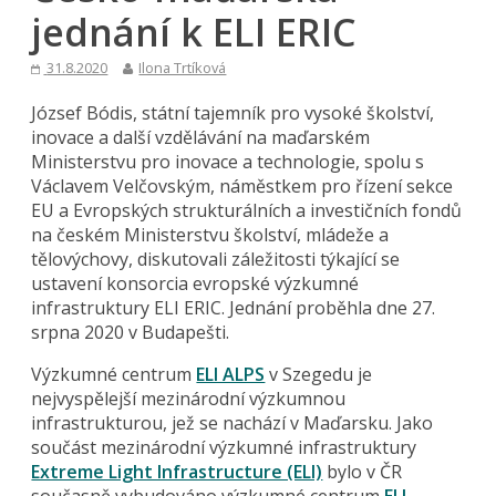
jednání k ELI ERIC
31.8.2020
Ilona Trtíková
József Bódis, státní tajemník pro vysoké školství,
inovace a další vzdělávání na maďarském
Ministerstvu pro inovace a technologie, spolu s
Václavem Velčovským, náměstkem pro řízení sekce
EU a Evropských strukturálních a investičních fondů
na českém Ministerstvu školství, mládeže a
tělovýchovy, diskutovali záležitosti týkající se
ustavení konsorcia evropské výzkumné
infrastruktury ELI ERIC. Jednání proběhla dne 27.
srpna 2020 v Budapešti.
Výzkumné centrum
ELI ALPS
v Szegedu je
nejvyspělejší mezinárodní výzkumnou
infrastrukturou, jež se nachází v Maďarsku. Jako
součást mezinárodní výzkumné infrastruktury
Extreme Light Infrastructure (ELI)
bylo v ČR
současně vybudováno výzkumné centrum
ELI