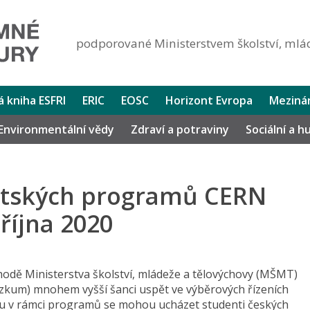
podporované Ministerstvem školství, mlád
lá kniha ESFRI
ERIC
EOSC
Horizont Evropa
Mezinár
Environmentální vědy
Zdraví a potraviny
Sociální a 
ntských programů CERN
října 2020
hodě Ministerstva školství, mládeže a tělovýchovy (MŠMT)
zkum) mnohem vyšší šanci uspět ve výběrových řízeních
 v rámci programů se mohou ucházet studenti českých