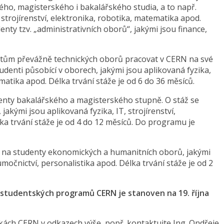
ého, magisterského i bakalářského studia, a to např.
 strojírenství, elektronika, robotika, matematika apod.
enty tzv. „administrativních oborů“, jakými jsou finance,
ům převážně technických oborů pracovat v CERN na své
udenti působící v oborech, jakými jsou aplikovaná fyzika,
ematika apod. Délka trvání stáže je od 6 do 36 měsíců.
enty bakalářského a magisterského stupně. O stáž se
akými jsou aplikovaná fyzika, IT, strojírenství,
ka trvání stáže je od 4 do 12 měsíců. Do programu je
 na studenty ekonomických a humanitních oborů, jakými
umočnictví, personalistika apod. Délka trvání stáže je od 2
 studentských programů CERN je stanoven na 19. října
kách CERN v odkazech výše, popř. kontaktujte Ing. Ondřeje