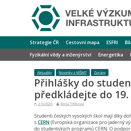
Strategie ČR
Cestovní mapa
ESFRI
Bí
Fyzikální vědy a inženýrství
Energetika
Aktuality
Novinky z MŠMT
Zprávy
Přihlášky do stude
předkládejte do 19. 
2.9.2020
Ilona Trtíková
Studenti českých vysokých škol mají díky do
s
CERN
(Evropská organizace pro jaderný vý
do studentských programů CERN. O podporu