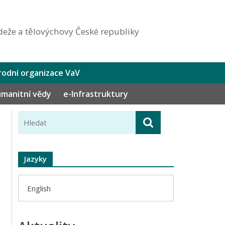
eže a tělovýchovy České republiky
odní organizace VaV
humanitní vědy
e-Infrastruktury
Jazyky
English