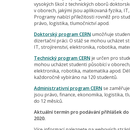
vysokých škol z technických oborů doktorsk
v oborech, jakými jsou aplikovaná fyzika, IT,
Programy nabízí příležitosti rovněž pro stud
právo, logistika, tlumočnictví apod.
Doktorský program CERN
umožňuje student
dizertační práci. O stáž se mohou ucházet st
IT, strojírenství, elektronika, robotika, mat
Technický program CERN
je určen pro stud
mohou ucházet studenti působící v oborech, j
elektronika, robotika, matematika apod. Dél
každoročně vybíráno na 120 studentů.
Administrativní program CERN
se zaměřuje
jsou právo, finance, ekonomika, logistika, tl
do 12 měsíců.
Aktuální termín pro podávání přihlášek do
2020.
Více informací naleznete na webových strán