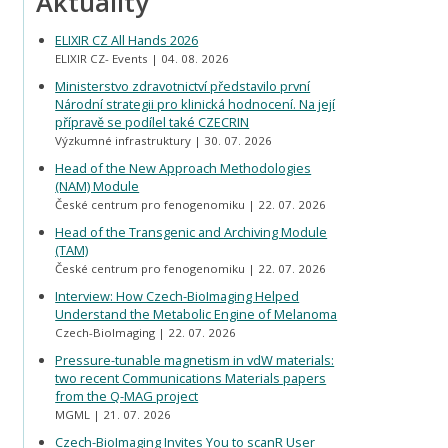
Aktuality
ELIXIR CZ All Hands 2026
ELIXIR CZ- Events
04. 08. 2026
Ministerstvo zdravotnictví představilo první
Národní strategii pro klinická hodnocení. Na její
přípravě se podílel také CZECRIN
Výzkumné infrastruktury
30. 07. 2026
Head of the New Approach Methodologies
(NAM) Module
České centrum pro fenogenomiku
22. 07. 2026
Head of the Transgenic and Archiving Module
(TAM)
České centrum pro fenogenomiku
22. 07. 2026
Interview: How Czech-BioImaging Helped
Understand the Metabolic Engine of Melanoma
Czech-BioImaging
22. 07. 2026
Pressure-tunable magnetism in vdW materials:
two recent Communications Materials papers
from the Q-MAG project
MGML
21. 07. 2026
Czech-BioImaging Invites You to scanR User