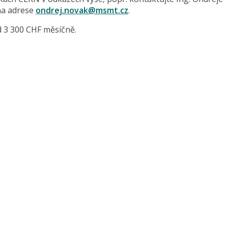
na adrese
ondrej.novak@msmt.cz
.
d 3 300 CHF měsíčně.