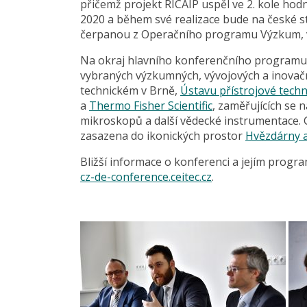
přičemž projekt RICAIP uspěl ve 2. kole h
2020 a během své realizace bude na české st
čerpanou z Operačního programu Výzkum, vý
Na okraj hlavního konferenčního programu 
vybraných výzkumných, vývojových a inovačn
technickém v Brně,
Ústavu přístrojové tech
a
Thermo Fisher Scientific
, zaměřujících se 
mikroskopů a další vědecké instrumentace. 
zasazena do ikonických prostor
Hvězdárny a
Bližší informace o konferenci a jejím progra
cz-de-conference.ceitec.cz
.