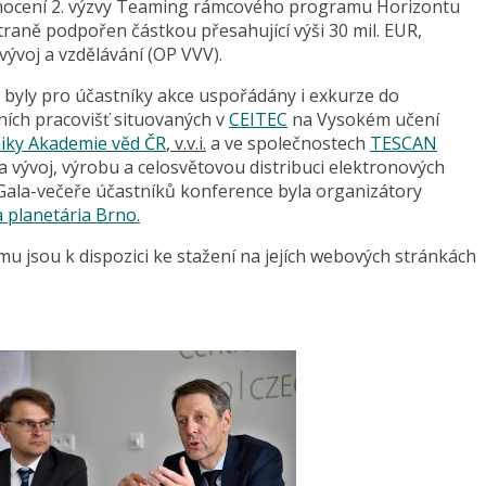
odnocení 2. výzvy Teaming rámcového programu Horizontu
raně podpořen částkou přesahující výši 30 mil. EUR,
voj a vzdělávání (OP VVV).
byly pro účastníky akce uspořádány i exkurze do
ích pracovišť situovaných v
CEITEC
na Vysokém učení
niky Akademie věd ČR
, v.v.i.
a ve společnostech
TESCAN
na vývoj, výrobu a celosvětovou distribuci elektronových
Gala-večeře účastníků konference byla organizátory
 planetária Brno.
mu jsou k dispozici ke stažení na jejích webových stránkách