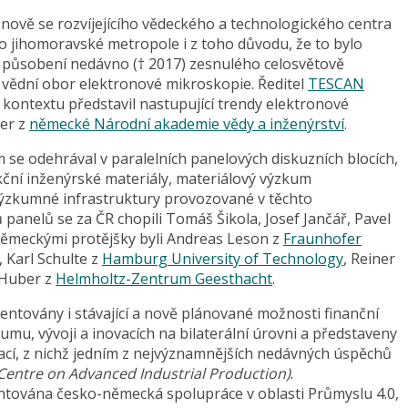
nově se rozvíjejícího vědeckého a technologického centra
o jihomoravské metropole i z toho důvodu, že to bylo
 za působení nedávno († 2017) zesnulého celosvětově
vědní obor elektronové mikroskopie. Ředitel
TESCAN
 kontextu představil nastupující trendy elektronové
er z
německé Národní akademie vědy a inženýrství
.
 se odehrával v paralelních panelových diskuzních blocích,
kční inženýrské materiály, materiálový výzkum
 výzkumné infrastruktury provozované v těchto
 panelů se za ČR chopili Tomáš Šikola, Josef Jančář, Pavel
h německými protějšky byli Andreas Leson z
Fraunhofer
, Karl Schulte z
Hamburg University of Technology
, Reiner
 Huber z
Helmholtz-Zentrum Geesthacht
.
entovány i stávající a nově plánované možnosti finanční
u, vývoji a inovacích na bilaterální úrovni a představeny
rací, z nichž jedním z nejvýznamnějších nedávných úspěchů
Centre on Advanced Industrial Production)
.
ntována česko-německá spolupráce v oblasti Průmyslu 4.0,