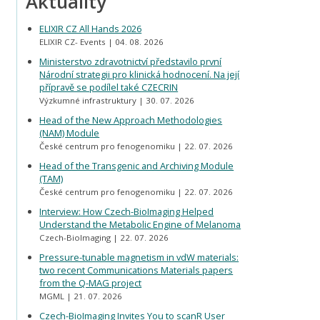
Aktuality
ELIXIR CZ All Hands 2026
ELIXIR CZ- Events
04. 08. 2026
Ministerstvo zdravotnictví představilo první
Národní strategii pro klinická hodnocení. Na její
přípravě se podílel také CZECRIN
Výzkumné infrastruktury
30. 07. 2026
Head of the New Approach Methodologies
(NAM) Module
České centrum pro fenogenomiku
22. 07. 2026
Head of the Transgenic and Archiving Module
(TAM)
České centrum pro fenogenomiku
22. 07. 2026
Interview: How Czech-BioImaging Helped
Understand the Metabolic Engine of Melanoma
Czech-BioImaging
22. 07. 2026
Pressure-tunable magnetism in vdW materials:
two recent Communications Materials papers
from the Q-MAG project
MGML
21. 07. 2026
Czech-BioImaging Invites You to scanR User