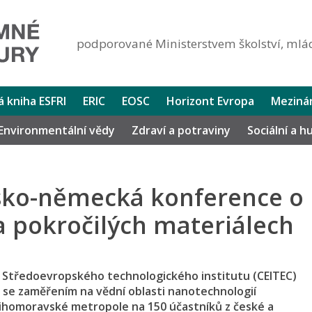
podporované Ministerstvem školství, mlád
lá kniha ESFRI
ERIC
EOSC
Horizont Evropa
Mezinár
Environmentální vědy
Zdraví a potraviny
Sociální a 
sko-německá konference o
a pokročilých materiálech
ch Středoevropského technologického institutu (CEITEC)
se zaměřením na vědní oblasti nanotechnologií
 jihomoravské metropole na 150 účastníků z české a