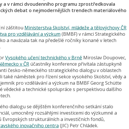
 a v rámci dvoudenního programu zprostředkovala
ických debat o nejmodernějších trendech materiálového
ní záštitou
Ministerstva školství, mládeže a tělovýchovy ČR
tva pro vzdělávání a výzkum
(BMBF) v rámci Strategického
ko a navázala tak na předešlé ročníky konané v letech
.
tor
Vysokého učení technického v Brně
Miroslav Doupovec,
 Německo v ČR
účastníky konference přivítala zástupkyně
ranti česko-německého strategického dialogu v oblastech
li také náměstek pro řízení sekce vysokého školství, vědy a
ajemník pro vzdělávání a výzkum na BMBF Georg Schütte
é vědecké a technické spolupráce s perspektivou dalšího
etech.
ho dialogu se dějištěm konferenčního setkání stalo
nciál, umocněný rozsáhlými investicemi do výzkumné a
ů Evropských strukturálních a investičních fondů,
avského inovačního centra
(JIC) Petr Chládek.