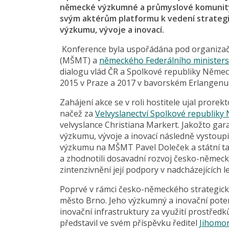
německé výzkumné a průmyslové komunity
svým aktérům platformu k vedení strateg
výzkumu, vývoje a inovací.
Konference byla uspořádána pod organizač
(MŠMT) a
německého Federálního ministers
dialogu vlád ČR a Spolkové republiky Němec
2015 v Praze a 2017 v bavorském Erlangenu
Zahájení akce se v roli hostitele ujal prorek
načež za
Velvyslanectví Spolkové republiky
velvyslance Christiana Markert. Jakožto ga
výzkumu, vývoje a inovací následně vystoupi
výzkumu na MŠMT Pavel Doleček a státní t
a zhodnotili dosavadní rozvoj česko-německ
zintenzivnění její podpory v nadcházejících l
Poprvé v rámci česko-německého strategické
město Brno. Jeho výzkumný a inovační pote
inovační infrastruktury za využití prostředk
představil ve svém příspěvku ředitel
Jihomor