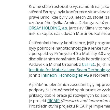
Kromě stále rostoucího významu Brna, jako 
střední Evropy, byla konference situována d
právě Brno, kde byl v 50. letech 20. století
uznávaného fyzika Armina Delonga založen 
ORSAY HOLDING, a.s.
Jaroslav Klíma v tomto
mikroskopie, následován Martinou Kohlhub
Ústředními tématy konference, jejíž program
byly pokročilé nanotechnologie a lehké fun
z perspektivy Průmyslu 4.0 a Mobility 4.0 a
disciplinárních doménách. Role koordinátorů
Václavek a Michal Urbánek z
CEITEC
. Jejic
Institute for Material and Beam Technology
John z
Infineon Technologies AG
a Norbert
V průběhu plenárních zasedání byly mj. prez
podpory česko-německé spolupráce ve výzkum
příklady dobré praxe již rozvíjených kolabo
je projekt
RICAIP
(Research and Innovation 
Prostřednictvím projektu RICAIP je impleme