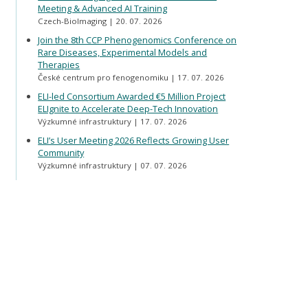
Meeting & Advanced AI Training
Czech-BioImaging
20. 07. 2026
Join the 8th CCP Phenogenomics Conference on
Rare Diseases, Experimental Models and
Therapies
České centrum pro fenogenomiku
17. 07. 2026
ELI-led Consortium Awarded €5 Million Project
ELIgnite to Accelerate Deep-Tech Innovation
Výzkumné infrastruktury
17. 07. 2026
ELI’s User Meeting 2026 Reflects Growing User
Community
Výzkumné infrastruktury
07. 07. 2026