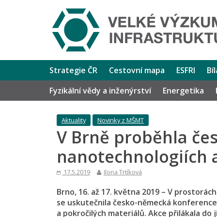
Strategie ČR
Cestovní mapa
ESFRI
Bí
Fyzikální vědy a inženýrství
Energetika
Aktuality
Novinky z MŠMT
V Brně proběhla če
nanotechnologiích 
17.5.2019
Ilona Trtíková
Brno, 16. až 17. května 2019 – V prostorá
se uskutečnila česko-německá konference 
a pokročilých materiálů. Akce přilákala do