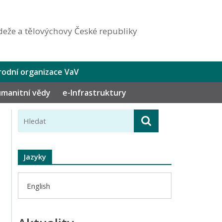
eže a tělovýchovy České republiky
odní organizace VaV
humanitní vědy
e-Infrastruktury
Jazyky
English