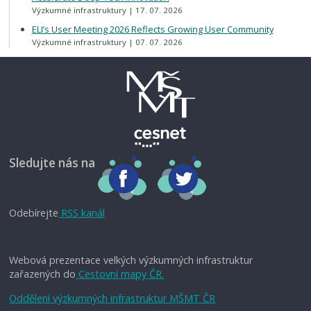
Výzkumné infrastruktury
17. 07. 2026
ELI’s User Meeting 2026 Reflects Growing User Community
Výzkumné infrastruktury
07. 07. 2026
Sledujte nás na
Odebírejte
RSS kanál
Webová prezentace velkých výzkumných infrastruktur
zařazených do
Cestovní mapy ČR.
Oddělení výzkumných infrastruktur MŠMT ČR