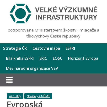
podporované Ministerstvem školství, mládeže a
tělovýchovy České republiky
Strategie ČR
Cestovní mapa
ESFRI
Bílá kniha ESFRI
ERIC
EOSC
Horizont Evropa
Mezinárodní organizace VaV
Aktuality
Novinky z MŠMT
Evropská