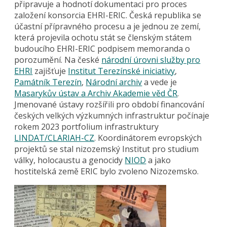
připravuje a hodnotí dokumentaci pro proces
založení konsorcia EHRI-ERIC. Česká republika se
účastní přípravného procesu a je jednou ze zemí,
která projevila ochotu stát se členským státem
budoucího EHRI-ERIC podpisem memoranda o
porozumění. Na české
národní úrovni služby pro
EHRI
zajišťuje
Institut Terezínské iniciativy
,
Památník Terezín
,
Národní archiv
a vede je
Masarykův ústav a Archiv Akademie věd ČR
.
Jmenované ústavy rozšířili pro období financování
českých velkých výzkumných infrastruktur počínaje
rokem 2023 portfolium infrastruktury
LINDAT/CLARIAH-CZ
. Koordinátorem evropských
projektů se stal nizozemský Institut pro studium
války, holocaustu a genocidy
NIOD
a jako
hostitelská země ERIC bylo zvoleno Nizozemsko.