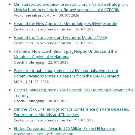
Ministerstvo zdravotnictví představilo první Národní strategii pro
klinická hodnocení. Na její přípravě se podílel také CZECRIN
Výzkumné infrastruktury
30. 07. 2026
Head of the New Approach Methodologies (NAM) Module
České centrum pro fenogenomiku
22. 07. 2026
Head of the Transgenic and Archiving Module (TAM)
České centrum pro fenogenomiku
22. 07. 2026
Interview: How Czech-BioImaging Helped Understand the
Metabolic Engine of Melanoma
Czech-BioImaging
22. 07. 2026
Pressure-tunable magnetism in vdW materials: two recent
Communications Materials papers from the Q-MAG project
MGML
21. 07. 2026
Czech-BioImaging Invites You to scanR User Meeting & Advanced AI
Training
Czech-BioImaging
20. 07. 2026
Join the 8th CCP Phenogenomics Conference on Rare Diseases,
Experimental Models and Therapies
České centrum pro fenogenomiku
17. 07. 2026
ELI-led Consortium Awarded €5 Million Project ELIgnite to
Accelerate Deep-Tech Innovation