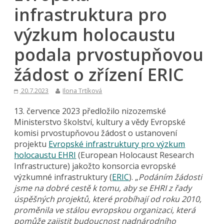
infrastruktura pro
výzkum holocaustu
podala prvostupňovou
žádost o zřízení ERIC
20.7.2023
Ilona Trtíková
13. července 2023 předložilo nizozemské
Ministerstvo školství, kultury a vědy Evropské
komisi prvostupňovou žádost o ustanovení
projektu
Evropské infrastruktury pro výzkum
holocaustu EHRI
(European Holocaust Research
Infrastructure) jakožto konsorcia evropské
výzkumné infrastruktury (
ERIC
). „
Podáním žádosti
jsme na dobré cestě k tomu, aby se EHRI z řady
úspěšných projektů, které probíhají od roku 2010,
proměnila ve stálou evropskou organizaci, která
pomůže zajistit budoucnost nadnárodního