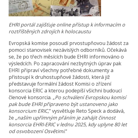
EHRI portál zajišťuje online přístup k informacím o
roztříštěných zdrojích k holocaustu
Evropská komise posoudí prvostupňovou žádost za
pomoci stanovisek nezávislých odborníků. Očekává
se, že po třech měsících bude EHRI informováno o
výsledcích. Po zapracování nezbytných úprav pak
EHRI připraví všechny potřebné dokumenty a
přistoupí k druhostupňové žádosti, která již
představuje formální žádost Komisi o zřízení
konsorcia ERIC a kterou podepíší všichni budoucí
členové konsorcia. „
Po schválení Evropskou komisí
pak bude EHRI připraveno být ustanoveno jako
konsorcium ERIC,
“ vysvětluje Reto Speck a dodává,
že „
naším upřímným přáním je zahájit činnost
konsorcia EHRI-ERIC v lednu 2025, kdy uplyne 80 let
od osvobození Osvětimi
.“