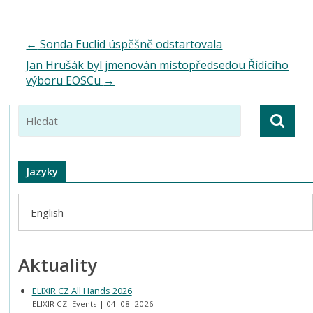
←
Sonda Euclid úspěšně odstartovala
Jan Hrušák byl jmenován místopředsedou Řídícího
výboru EOSCu
→
Jazyky
English
Aktuality
ELIXIR CZ All Hands 2026
ELIXIR CZ- Events
04. 08. 2026