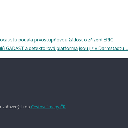
ocaustu podala prvostupňovou žádost o zřízení ERIC
ů GADAST a detektorová platforma jsou již v Darmstadtu
r zařazených do
Cestovní mapy ČR.