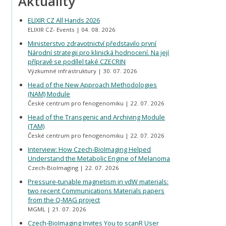
Aktuality
ELIXIR CZ All Hands 2026
ELIXIR CZ- Events
04. 08. 2026
Ministerstvo zdravotnictví představilo první
Národní strategii pro klinická hodnocení. Na její
přípravě se podílel také CZECRIN
Výzkumné infrastruktury
30. 07. 2026
Head of the New Approach Methodologies
(NAM) Module
České centrum pro fenogenomiku
22. 07. 2026
Head of the Transgenic and Archiving Module
(TAM)
České centrum pro fenogenomiku
22. 07. 2026
Interview: How Czech-BioImaging Helped
Understand the Metabolic Engine of Melanoma
Czech-BioImaging
22. 07. 2026
Pressure-tunable magnetism in vdW materials:
two recent Communications Materials papers
from the Q-MAG project
MGML
21. 07. 2026
Czech-BioImaging Invites You to scanR User