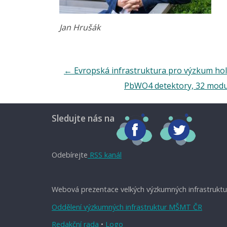
Jan Hrušák
←
Evropská infrastruktura pro výzkum hol
PbWO4 detektory, 32 modul
Sledujte nás na
Odebírejte
RSS kanál
Webová prezentace velkých výzkumných infrastruktu
Oddělení výzkumných infrastruktur MŠMT ČR
Redakční rada
•
Logo