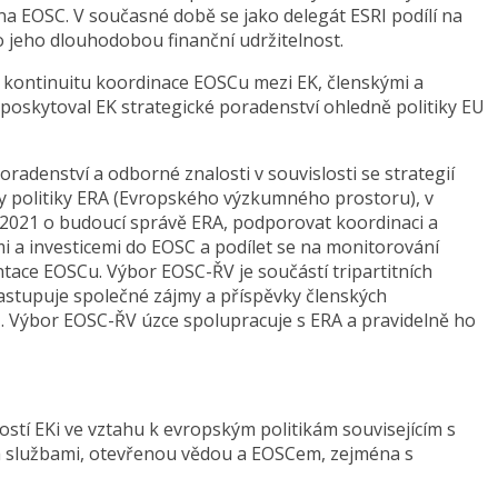
 na EOSC. V současné době se jako delegát ESRI podílí na
o jeho dlouhodobou finanční udržitelnost.
e kontinuitu koordinace EOSCu mezi EK, členskými a
oskytoval EK strategické poradenství ohledně politiky EU
adenství a odborné znalosti v souvislosti se strategií
y politiky ERA (Evropského výzkumného prostoru), v
u 2021 o budoucí správě ERA, podporovat koordinaci a
i a investicemi do EOSC a podílet se na monitorování
tace EOSCu. Výbor EOSC-ŘV je součástí tripartitních
zastupuje společné zájmy a příspěvky členských
. Výbor EOSC-ŘV úzce spolupracuje s ERA a pravidelně ho
stí EKi ve vztahu k evropským politikám souvisejícím s
a službami, otevřenou vědou a EOSCem, zejména s