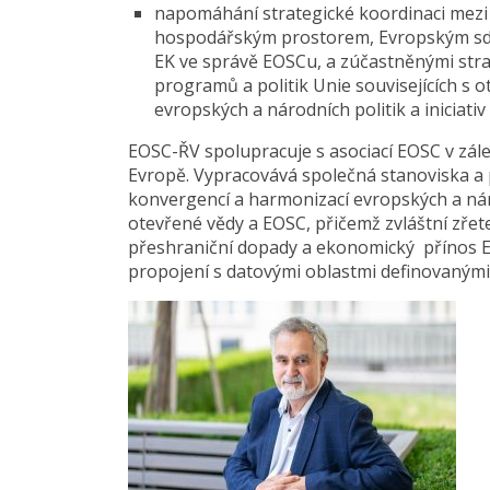
napomáhání strategické koordinaci mezi
hospodářským prostorem, Evropským sd
EK ve správě EOSCu, a zúčastněnými stra
programů a politik Unie souvisejících s 
evropských a národních politik a iniciativ
EOSC-ŘV spolupracuje s asociací EOSC v zál
Evropě. Vypracovává společná stanoviska a 
konvergencí a harmonizací evropských a národ
otevřené vědy a EOSC, přičemž zvláštní zřet
přeshraniční dopady a ekonomický přínos EO
propojení s datovými oblastmi definovanými 