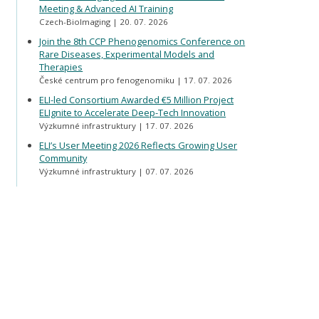
Meeting & Advanced AI Training
Czech-BioImaging
20. 07. 2026
Join the 8th CCP Phenogenomics Conference on
Rare Diseases, Experimental Models and
Therapies
České centrum pro fenogenomiku
17. 07. 2026
ELI-led Consortium Awarded €5 Million Project
ELIgnite to Accelerate Deep-Tech Innovation
Výzkumné infrastruktury
17. 07. 2026
ELI’s User Meeting 2026 Reflects Growing User
Community
Výzkumné infrastruktury
07. 07. 2026