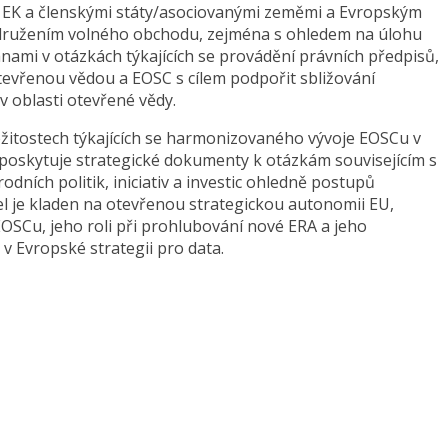
 EK a členskými státy/asociovanými zeměmi a Evropským
ružením volného obchodu, zejména s ohledem na úlohu
nami v otázkách týkajících se provádění právních předpisů,
otevřenou vědou a EOSC s cílem podpořit sbližování
 v oblasti otevřené vědy.
ežitostech týkajících se harmonizovaného vývoje EOSCu v
poskytuje strategické dokumenty k otázkám souvisejícím s
ních politik, iniciativ a investic ohledně postupů
el je kladen na otevřenou strategickou autonomii EU,
SCu, jeho roli při prohlubování nové ERA a jeho
v Evropské strategii pro data.