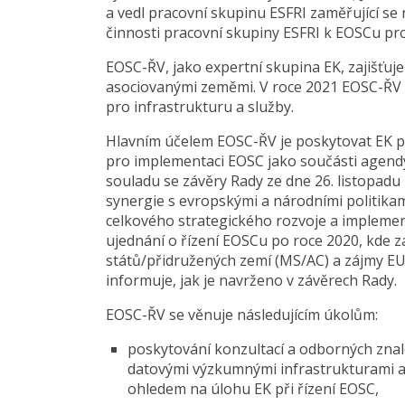
a vedl pracovní skupinu ESFRI zaměřující se
činnosti pracovní skupiny ESFRI k EOSCu pr
EOSC-ŘV, jako expertní skupina EK, zajišťuj
asociovanými zeměmi. V roce 2021 EOSC-ŘV p
pro infrastrukturu a služby.
Hlavním účelem EOSC-ŘV je poskytovat EK por
pro implementaci EOSC jako součásti agend
souladu se závěry Rady ze dne 26. listopad
synergie s evropskými a národními politikam
celkového strategického rozvoje a implemen
ujednání o řízení EOSCu po roce 2020, kde 
států/přidružených zemí (MS/AC) a zájmy EU
informuje, jak je navrženo v závěrech Rady.
EOSC-ŘV se věnuje následujícím úkolům:
poskytování konzultací a odborných znalo
datovými výzkumnými infrastrukturami 
ohledem na úlohu EK při řízení EOSC,