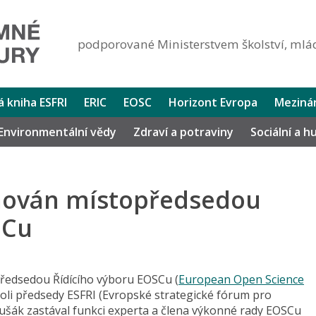
podporované Ministerstvem školství, mlád
lá kniha ESFRI
ERIC
EOSC
Horizont Evropa
Mezinár
Environmentální vědy
Zdraví a potraviny
Sociální a 
enován místopředsedou
SCu
ředsedou Řídícího výboru EOSCu (
European Open Science
roli předsedy ESFRI (Evropské strategické fórum pro
ušák zastával funkci experta a člena výkonné rady EOSCu