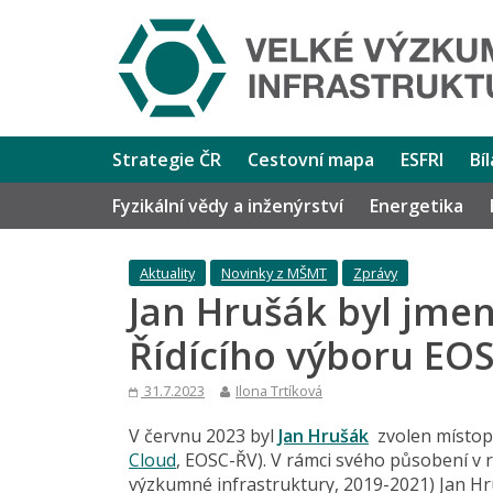
Strategie ČR
Cestovní mapa
ESFRI
Bí
Fyzikální vědy a inženýrství
Energetika
Aktuality
Novinky z MŠMT
Zprávy
Jan Hrušák byl jm
Řídícího výboru EO
31.7.2023
Ilona Trtíková
V červnu 2023 byl
Jan Hrušák
zvolen místop
Cloud
, EOSC-ŘV). V rámci svého působení v 
výzkumné infrastruktury, 2019-2021) Jan Hr