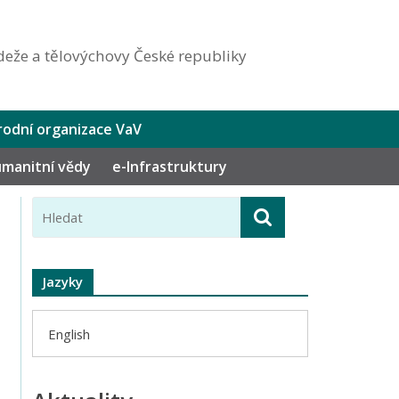
eže a tělovýchovy České republiky
odní organizace VaV
humanitní vědy
e-Infrastruktury
Jazyky
English