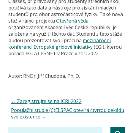
Classes, připravovaný pro studenty středních škol,
používá tato data a nástroje pro získání mladých
studentů pro obor astročásticové fyziky. Také nová
stáž v rámci projektu
Otevřená věda
,
organizovaném Akademií věd České republiky, je
založená na využití těchto dat. Studenti z této stáže
budou prezentovat svoji práci na
mezinárodní
konferenci Evropské gridové iniciativy
(EGI), kterou
pořádá EGI a CESNET v Praze v září 2022.
Autor: RNDr. Jiří Chudoba, Ph. D.
←
Zaregistrujte se na ICRI 2022
Populační studie (C)ELSPAC otevírá čtvrtou dekádu
své existence
→