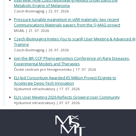
Interview: How Czech-BioImaging Helped Understand the
Metabolic Engine of Melanoma
Czech-BioImaging
22. 07. 2026
Pressure-tunable magnetism in vdW materials: two recent
Communications Materials papers from the Q-MAG project
MGML
21. 07. 2026
Czech-BioImaging Invites You to scanR User Meeting & Advanced AI
Training
Czech-BioImaging
20. 07. 2026
Join the 8th CCP Phenogenomics Conference on Rare Diseases,
Experimental Models and Therapies
České centrum pro fenogenomiku
17. 07. 2026
ELI-led Consortium Awarded €5 Million Project ELIgnite to
Accelerate Deep-Tech Innovation
Výzkumné infrastruktury
17. 07. 2026
ELI’s User Meeting 2026 Reflects Growing User Community
Výzkumné infrastruktury
07. 07. 2026