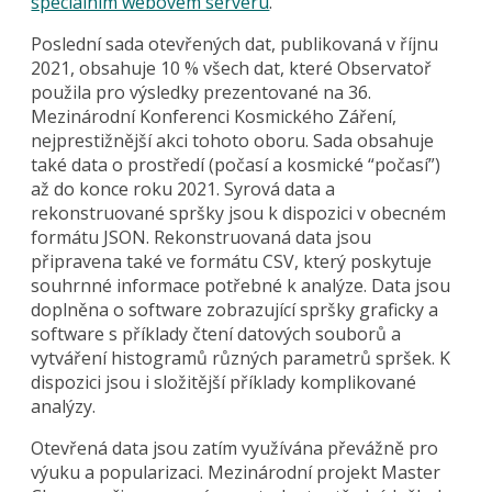
speciálním webovém serveru
.
Poslední sada otevřených dat, publikovaná v říjnu
2021, obsahuje 10 % všech dat, které Observatoř
použila pro výsledky prezentované na 36.
Mezinárodní Konferenci Kosmického Záření,
nejprestižnější akci tohoto oboru. Sada obsahuje
také data o prostředí (počasí a kosmické “počasí”)
až do konce roku 2021. Syrová data a
rekonstruované spršky jsou k dispozici v obecném
formátu JSON. Rekonstruovaná data jsou
připravena také ve formátu CSV, který poskytuje
souhrnné informace potřebné k analýze. Data jsou
doplněna o software zobrazující spršky graficky a
software s příklady čtení datových souborů a
vytváření histogramů různých parametrů spršek. K
dispozici jsou i složitější příklady komplikované
analýzy.
Otevřená data jsou zatím využívána převážně pro
výuku a popularizaci. Mezinárodní projekt Master