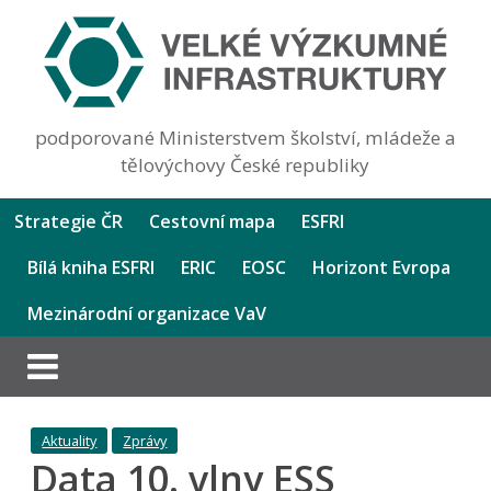
podporované Ministerstvem školství, mládeže a
tělovýchovy České republiky
Strategie ČR
Cestovní mapa
ESFRI
Bílá kniha ESFRI
ERIC
EOSC
Horizont Evropa
Mezinárodní organizace VaV
Aktuality
Zprávy
Data 10. vlny ESS