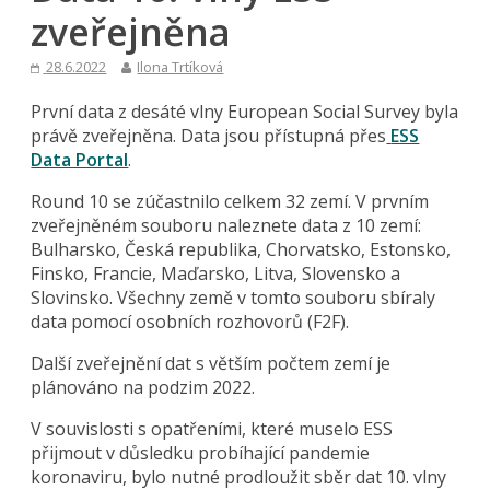
zveřejněna
28.6.2022
Ilona Trtíková
První data z desáté vlny European Social Survey byla
právě zveřejněna. Data jsou přístupná přes
ESS
Data Portal
.
Round 10 se zúčastnilo celkem 32 zemí. V prvním
zveřejněném souboru naleznete data z 10 zemí:
Bulharsko, Česká republika, Chorvatsko, Estonsko,
Finsko, Francie, Maďarsko, Litva, Slovensko a
Slovinsko. Všechny země v tomto souboru sbíraly
data pomocí osobních rozhovorů (F2F).
Další zveřejnění dat s větším počtem zemí je
plánováno na podzim 2022.
V souvislosti s opatřeními, které muselo ESS
přijmout v důsledku probíhající pandemie
koronaviru, bylo nutné prodloužit sběr dat 10. vlny