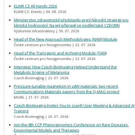
ELIXIR CZ All Hands 2026
ELIXIR CZ- Events
04. 08. 2026
Ministerstvo zdravotnictví představilo první Národní strategii pro
klinická hodnocení. Na její přípravě se podílel také CZECRIN
Výzkumné infrastruktury
30. 07. 2026
Head of the New Approach Methodologies (NAM) Module
České centrum pro fenogenomiku
22. 07. 2026
Head of the Transgenic and Archiving Module (TAM)
České centrum pro fenogenomiku
22. 07. 2026
Interview: How Czech-BioImaging Helped Understand the
Metabolic Engine of Melanoma
Czech-BioImaging
22. 07. 2026
Pressure-tunable magnetism in vdW materials: two recent
Communications Materials papers from the Q-MAG project
MGML
21. 07. 2026
Czech-BioImaging Invites You to scanR User Meeting & Advanced AI
Training
Czech-BioImaging
20. 07. 2026
Join the 8th CCP Phenogenomics Conference on Rare Diseases,
Experimental Models and Therapies