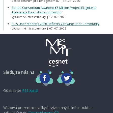
České centrum pro fenogenomiku
17. 07. 2026
ELI-led Consortium Awarded €5 Million Project ELIgnite to
Accelerate Deep-Tech Innovation
Výzkumné infrastruktury
17. 07. 2026
ELI’s User Meeting 2026 Reflects Growing User Community
Výzkumné infrastruktury
07. 07. 2026
Sledujte nás na
Odebírejte
RSS kanál
Webová prezentace velkých výzkumných infrastruktur
zařazených do
Cestovní mapy ČR.