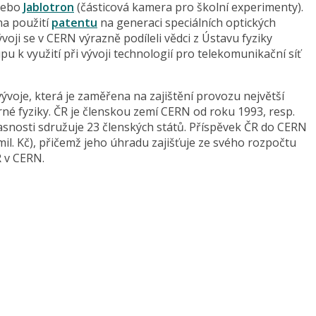
anebo
Jablotron
(částicová kamera pro školní experimenty).
na použití
patentu
na generaci speciálních optických
voji se v CERN výrazně podíleli vědci z Ústavu fyziky
pu k využití při vývoji technologií pro telekomunikační síť
voje, která je zaměřena na zajištění provozu největší
rné fyziky. ČR je členskou zemí CERN od roku 1993, resp.
snosti sdružuje 23 členských států. Příspěvek ČR do CERN
0 mil. Kč), přičemž jeho úhradu zajišťuje ze svého rozpočtu
 v CERN.