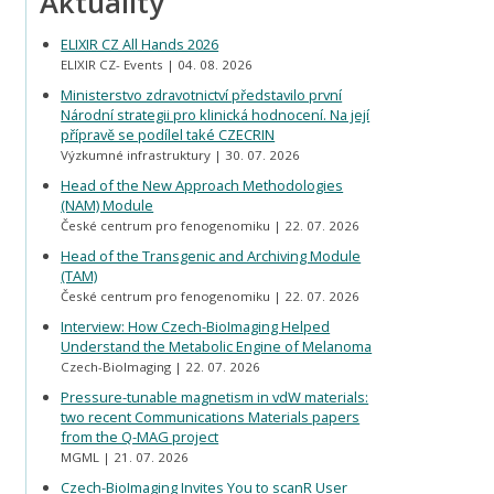
Aktuality
ELIXIR CZ All Hands 2026
ELIXIR CZ- Events
04. 08. 2026
Ministerstvo zdravotnictví představilo první
Národní strategii pro klinická hodnocení. Na její
přípravě se podílel také CZECRIN
Výzkumné infrastruktury
30. 07. 2026
Head of the New Approach Methodologies
(NAM) Module
České centrum pro fenogenomiku
22. 07. 2026
Head of the Transgenic and Archiving Module
(TAM)
České centrum pro fenogenomiku
22. 07. 2026
Interview: How Czech-BioImaging Helped
Understand the Metabolic Engine of Melanoma
Czech-BioImaging
22. 07. 2026
Pressure-tunable magnetism in vdW materials:
two recent Communications Materials papers
from the Q-MAG project
MGML
21. 07. 2026
Czech-BioImaging Invites You to scanR User