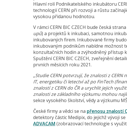
Hlavní rolí Podnikatelského inkubátoru CER
technologií CERN při rozvoji a růstu začína
vysokou přidanou hodnotou.
V rámci CERN BIC CZECH bude česká strana z
upů
) a projektů k inkubaci, samotnou inkubac
inkubovaných firem. Inkubované firmy budo
inkubovaným podnikům nabídne možnost tech
konzultačních hodin a zvýhodněný přístup k
Spuštění CERN BIC CZECH, zveřejnění detail
prvních měsících roku 2021.
„
Studie CERN potvrzují, že znalosti z CERN 
IT, energetiku či letectví až po FinTech (fin
znalostí z CERN do ČR a urychlit jejich využ
znalosti ze základního výzkumu mohou najít 
sekce vysokého školství, vědy a výzkumu M
České firmy a vědci se na
přenosu znalostí 
detektory částic Medipix, do jejichž vývoji se 
ADVACAM
(zobrazovací technologie s využit