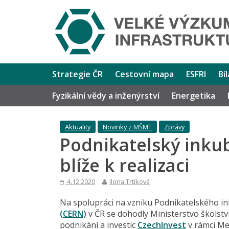
Strategie ČR
Cestovní mapa
ESFRI
Bí
Fyzikální vědy a inženýrství
Energetika
Aktuality
Novinky z MŠMT
Zprávy
Podnikatelský inkub
blíže k realizaci
4.12.2020
Ilona Trtíková
Na spolupráci na vzniku Podnikatelského 
(CERN)
v ČR se dohodly Ministerstvo školst
podnikání a investic
CzechInvest
v rámci Me