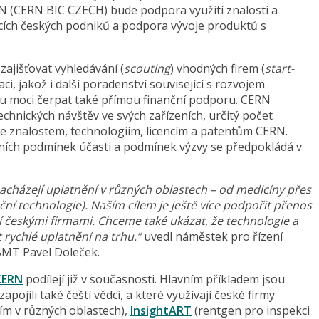
N (CERN BIC CZECH) bude podpora využití znalostí a
jících českých podniků a podpora vývoje produktů s
ajišťovat vyhledávání (
scouting
) vhodných firem (
start-
i, jakož i další poradenství související s rozvojem
u moci čerpat také přímou finanční podporu. CERN
nických návštěv ve svých zařízeních, určitý počet
e znalostem, technologiím, licencím a patentům CERN.
ních podmínek účasti a podmínek výzvy se předpokládá v
nacházejí uplatnění v různých oblastech – od medicíny přes
anční technologie). Naším cílem je ještě více podpořit přenos
ití českými firmami. Chceme také ukázat, že technologie a
rychlé uplatnění na trhu.”
uvedl náměstek pro řízení
ŠMT Pavel Doleček.
CERN
podílejí již v současnosti. Hlavním příkladem jsou
zapojili také čeští vědci, a které využívají české firmy
ím v různých oblastech),
InsightART
(rentgen pro inspekci