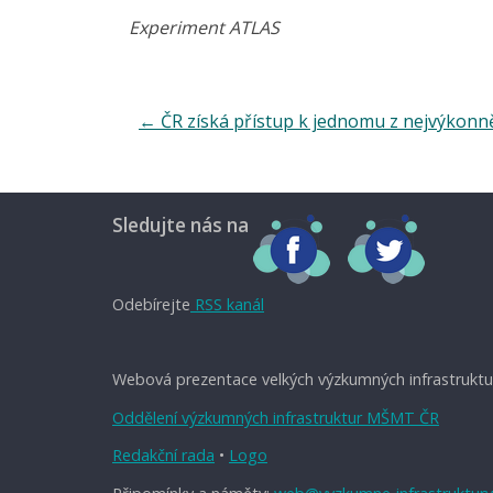
Experiment ATLAS
←
ČR získá přístup k jednomu z nejvýkonně
Sledujte nás na
Odebírejte
RSS kanál
Webová prezentace velkých výzkumných infrastruktu
Oddělení výzkumných infrastruktur MŠMT ČR
Redakční rada
•
Logo