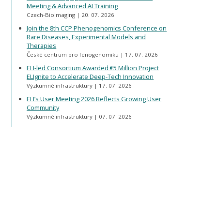
Meeting & Advanced AI Training
Czech-BioImaging
20. 07. 2026
Join the 8th CCP Phenogenomics Conference on
Rare Diseases, Experimental Models and
Therapies
České centrum pro fenogenomiku
17. 07. 2026
ELI-led Consortium Awarded €5 Million Project
ELIgnite to Accelerate Deep-Tech Innovation
Výzkumné infrastruktury
17. 07. 2026
ELI’s User Meeting 2026 Reflects Growing User
Community
Výzkumné infrastruktury
07. 07. 2026