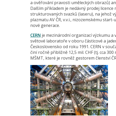
a ověřování pravosti uměleckých obrazů) 
Dalším příkladem je nedávný prodej licence 
strukturovaných svazků (laseru), na jehož vý
plazmatu AV ČR, v.v.i., nizozemskému start-u
nové generace.
CERN
je mezinárodní organizací výzkumu a vý
světové laboratoře v oboru částicové a jade
Československo od roku 1991. CERN v souča
činí ročně přibližně 12,5 mil. CHF (tj. cca 30
MŠMT, které je rovněž gestorem členství ČR