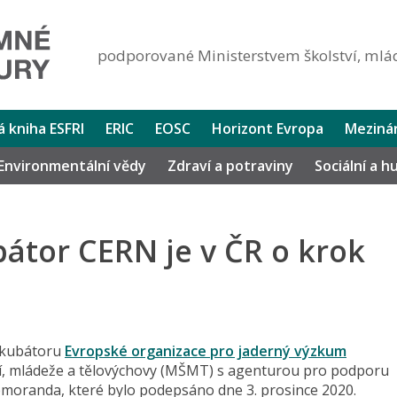
podporované Ministerstvem školství, mlád
lá kniha ESFRI
ERIC
EOSC
Horizont Evropa
Mezinár
Environmentální vědy
Zdraví a potraviny
Sociální a 
átor CERN je v ČR o krok
inkubátoru
Evropské organizace pro jaderný výzkum
ví, mládeže a tělovýchovy (MŠMT) s agenturou pro podporu
moranda, které bylo podepsáno dne 3. prosince 2020.