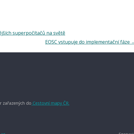
jších superpočítačů na světě
EOSC vstupuje do implementační fáze
r zařazených do
Cestovní mapy ČR.