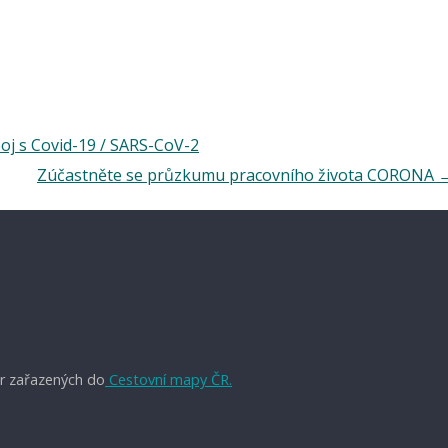
oj s Covid-19 / SARS-CoV-2
Zúčastněte se průzkumu pracovního života CORONA
r zařazených do
Cestovní mapy ČR.