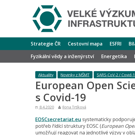
Strategie ČR
Cestovní mapa
ESFRI
Bí
Fyzikální vědy a inženýrství
Energetika
Aktuality
Novinky z MŠMT
SARS-CoV-2 / Covid-1
European Open Scie
s Covid-19
8.4.2020
Ilona Trtíková
EOSCsecretariat.eu
systematicky podporuje 
potřeb řídící struktury EOSC (
European Open
umožňují reagovat na jednotlivé výzvy v obla