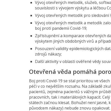
Vývoj otevřených metodik, služeb, softwar
souvislosti s vývojem výskytu a léčbou Co
Vývoj otevřených metodik pro sledování š
Vývoj otevřených metodik a metodik zalo
boj proti pandemii Covid-19;
Zpřístupnění a komparace otevřených dat 
výskytem jiných obdobných virů a případ
Posouzení validity epidemiologických data
zdrojů nákazy;
Další aktivity v oblasti ověřené vědy sou
Otevřená věda pomáhá poro
Boj proti Covid-19 se stal prioritou ve všech
péči v co největším rozsahu. Na základě zkuše
pacientů, zejména pacientů s vážným průběhe
pracovních, tak i materiálových kapacit. Cel
státech začnou klesat. Bohužel není jasné, kd
původcem nákazy) nebude znovu opakovat. Výv