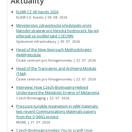
Aktuality
ELIXIR CZ All Hands 2026
ELIXIR CZ- Events
04. 08. 2026
Ministerstvo zdravotnictví představilo první
Národní strategii pro klinická hodnocení. Na její
přípravě se podílel také CZECRIN
Výzkumné infrastruktury
30. 07. 2026
Head of the New Approach Methodologies
(NAM) Module
České centrum pro fenogenomiku
22. 07. 2026
Head of the Transgenic and Archiving Module
(TAM)
České centrum pro fenogenomiku
22. 07. 2026
Interview: How Czech-BioImaging Helped
Understand the Metabolic Engine of Melanoma
Czech-BioImaging
22. 07. 2026
Pressure-tunable magnetism in vdW materials:
two recent Communications Materials papers
from the Q-MAG project
MGML
21. 07. 2026
Czech-BioImaging Invites You to scanR User