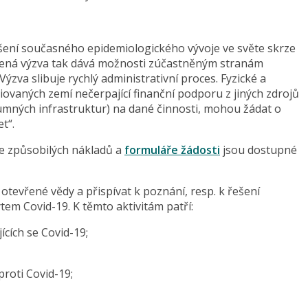
šení současného epidemiologického vývoje ve světe skrze
ená výzva tak dává možnosti zúčastněným stranám
Výzva slibuje rychlý administrativní proces. Fyzické a
iovaných zemí nečerpající finanční podporu z jiných zdrojů
mných infrastruktur) na dané činnosti, mohou žádat o
t“.
ce způsobilých nákladů a
formuláře žádosti
jsou dostupné
otevřené vědy a přispívat k poznání, resp. k řešení
ytem Covid-19. K těmto aktivitám patří:
cích se Covid-19;
proti Covid-19;