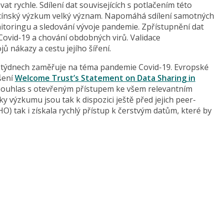
 rychle. Sdílení dat souvisejících s potlačením této
ínský výzkum velký význam. Napomáhá sdílení samotných
itoringu a sledování vývoje pandemie. Zpřístupnění dat
ovid-19 a chování obdobných virů. Validace
ů nákazy a cestu jejího šíření.
 týdnech zaměřuje na téma pandemie Covid-19. Evropské
šení
Welcome Trust’s Statement on Data Sharing in
o souhlas s otevřeným přístupem ke všem relevantním
 výzkumu jsou tak k dispozici ještě před jejich peer-
O) tak i získala rychlý přístup k čerstvým datům, které by