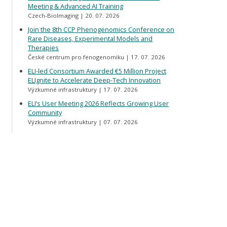
Meeting & Advanced AI Training
Czech-BioImaging
20. 07. 2026
Join the 8th CCP Phenogenomics Conference on
Rare Diseases, Experimental Models and
Therapies
České centrum pro fenogenomiku
17. 07. 2026
ELI-led Consortium Awarded €5 Million Project
ELIgnite to Accelerate Deep-Tech Innovation
Výzkumné infrastruktury
17. 07. 2026
ELI’s User Meeting 2026 Reflects Growing User
Community
Výzkumné infrastruktury
07. 07. 2026