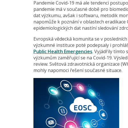
Pandemie Covid-19 má ale tendenci postupovat
pandemie má v současné době pro biomedic
dat výzkumu, avšak i softwaru, metodik mon
napomůže k poznání v oblastech eradikace C
epidemiologických dat nastíní sledování zdroj
Evropská vědecká komunita se v posledních
výzkumné instituce poté podepsaly i prohlá
Public Health Emergencies
. Vyjádřily tímt
výzkumům zaměřující se na Covid-19. Výsledky
review. Světová zdravotnická organizace (WH
mohly napomoci řešení současné situace.