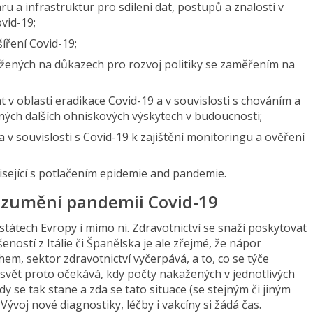
u a infrastruktur pro sdílení dat, postupů a znalostí v
vid-19;
íření Covid-19;
žených na důkazech pro rozvoj politiky se zaměřením na
v oblasti eradikace Covid-19 a v souvislosti s chováním a
ných dalších ohniskových výskytech v budoucnosti;
 v souvislosti s Covid-19 k zajištění monitoringu a ověření
visející s potlačením epidemie and pandemie.
zumění pandemii Covid-19
 státech Evropy i mimo ni. Zdravotnictví se snaží poskytovat
ností z Itálie či Španělska je ale zřejmé, že nápor
m, sektor zdravotnictví vyčerpává, a to, co se týče
ý svět proto očekává, kdy počty nakažených v jednotlivých
y se tak stane a zda se tato situace (se stejným či jiným
oj nové diagnostiky, léčby i vakcíny si žádá čas.