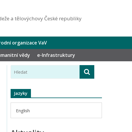
eže a tělovýchovy České republiky
odní organizace VaV
humanitní vědy
e-Infrastruktury
Jazyky
English