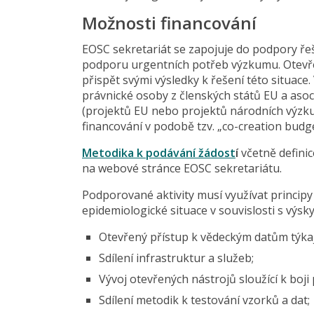
Možnosti financování
EOSC sekretariát se zapojuje do podpory ře
podporu urgentních potřeb výzkumu. Otevř
přispět svými výsledky k řešení této situace. 
právnické osoby z členských států EU a asoc
(projektů EU nebo projektů národních výzku
financování v podobě tzv. „co-creation budge
Metodika k podávání žádost
í
včetně defini
na webové stránce EOSC sekretariátu.
Podporované aktivity musí využívat principy 
epidemiologické situace v souvislosti s výsk
Otevřený přístup k vědeckým datům týkají
Sdílení infrastruktur a služeb;
Vývoj otevřených nástrojů sloužící k boji 
Sdílení metodik k testování vzorků a dat;