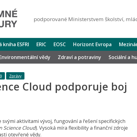
podporované Ministerstvem školství, mlád
lá kniha ESFRI
ERIC
EOSC
Horizont Evropa
Mezinár
Environmentální vědy
Zdraví a potraviny
Sociální a 
9
Zprávy
nce Cloud podporuje boj
svými aktivitami vývoj, fungování a řešení specifických
 Science Cloud
). Vysoká míra flexibility a finanční zdroje
sti otevřené vědy.