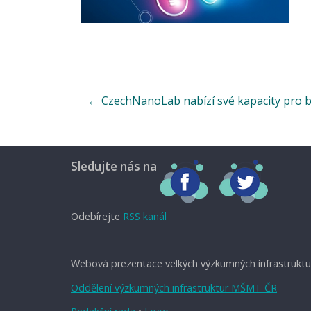
←
CzechNanoLab nabízí své kapacity pro b
Sledujte nás na
Odebírejte
RSS kanál
Webová prezentace velkých výzkumných infrastruktu
Oddělení výzkumných infrastruktur MŠMT ČR