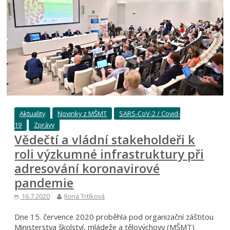
Aktuality
Novinky z MŠMT
SARS-CoV-2 / Covid-
19
Zprávy
Vědečtí a vládní stakeholdeři k
roli výzkumné infrastruktury při
adresování koronavirové
pandemie
16.7.2020
Ilona Trtíková
Dne 15. července 2020 proběhla pod organizační záštitou
Ministerstva školství, mládeže a tělovýchovy (MŠMT)