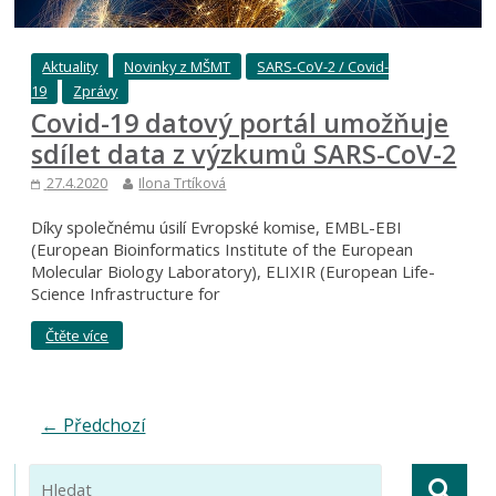
Aktuality
Novinky z MŠMT
SARS-CoV-2 / Covid-
19
Zprávy
Covid-19 datový portál umožňuje
sdílet data z výzkumů SARS-CoV-2
27.4.2020
Ilona Trtíková
Díky společnému úsilí Evropské komise, EMBL-EBI
(European Bioinformatics Institute of the European
Molecular Biology Laboratory), ELIXIR (European Life-
Science Infrastructure for
Čtěte více
← Předchozí