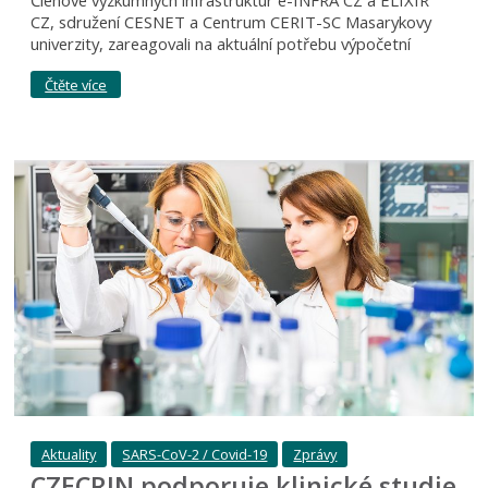
CZ, sdružení CESNET a Centrum CERIT-SC Masarykovy
univerzity, zareagovali na aktuální potřebu výpočetní
Čtěte více
Aktuality
SARS-CoV-2 / Covid-19
Zprávy
CZECRIN podporuje klinické studie