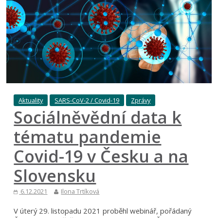
Aktuality
SARS-CoV-2 / Covid-19
Zprávy
Sociálněvědní data k
tématu pandemie
Covid-19 v Česku a na
Slovensku
6.12.2021
Ilona Trtíková
V úterý 29. listopadu 2021 proběhl webinář, pořádaný