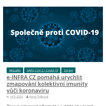
Aktuality
SARS-CoV-2 / Covid-19
Zprávy
e-INFRA CZ pomáhá urychlit
zmapování kolektivní imunity
vůči koronaviru
14.5.2020
Ilona Trtíková
Členové výzkumných infrastruktur e-INFRA CZ a ELIXIR