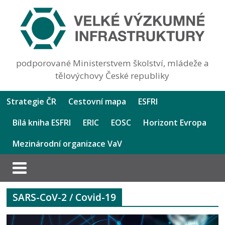
podporované Ministerstvem školství, mládeže a
tělovýchovy České republiky
Strategie ČR
Cestovní mapa
ESFRI
Bílá kniha ESFRI
ERIC
EOSC
Horizont Evropa
Mezinárodní organizace VaV
SARS-CoV-2 / Covid-19