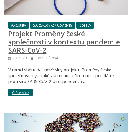
Aktuality
SARS-CoV-2 / Covid-19
Zprávy
Projekt Proměny české
společnosti v kontextu pandemie
SARS-CoV-2
1.7.2020
Ilona Trtíková
V rámci sběru dat nové vlny projektu Proměny české
společnosti byla také zkoumána přítomnost protilátek
proti viru SARS-CoV-2 u respondentů a
Čtěte více