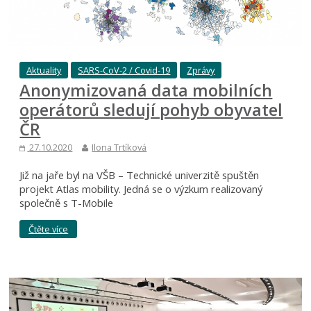
Aktuality
SARS-CoV-2 / Covid-19
Zprávy
Anonymizovaná data mobilních
operátorů sledují pohyb obyvatel
ČR
27.10.2020
Ilona Trtíková
Již na jaře byl na VŠB – Technické univerzitě spuštěn
projekt Atlas mobility. Jedná se o výzkum realizovaný
společně s T-Mobile
Čtěte více