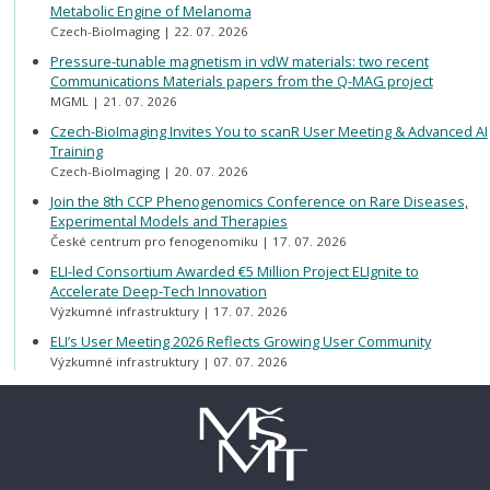
Metabolic Engine of Melanoma
Czech-BioImaging
22. 07. 2026
Pressure-tunable magnetism in vdW materials: two recent
Communications Materials papers from the Q-MAG project
MGML
21. 07. 2026
Czech-BioImaging Invites You to scanR User Meeting & Advanced AI
Training
Czech-BioImaging
20. 07. 2026
Join the 8th CCP Phenogenomics Conference on Rare Diseases,
Experimental Models and Therapies
České centrum pro fenogenomiku
17. 07. 2026
ELI-led Consortium Awarded €5 Million Project ELIgnite to
Accelerate Deep-Tech Innovation
Výzkumné infrastruktury
17. 07. 2026
ELI’s User Meeting 2026 Reflects Growing User Community
Výzkumné infrastruktury
07. 07. 2026