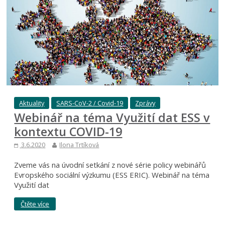
Aktuality
SARS-CoV-2 / Covid-19
Zprávy
Webinář na téma Využití dat ESS v
kontextu COVID-19
3.6.2020
Ilona Trtíková
Zveme vás na úvodní setkání z nové série policy webinářů
Evropského sociální výzkumu (ESS ERIC). Webinář na téma
Využití dat
Čtěte více