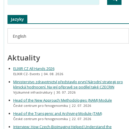
Jazyky
English
Aktuality
ELIXIR CZ All Hands 2026
ELIXIR CZ- Events
04. 08. 2026
Ministerstvo zdravotnictví představilo první Národní strategii pro
klinická hodnocení. Na její přípravě se podílel také CZECRIN
Výzkumné infrastruktury
30. 07. 2026
Head of the New Approach Methodologies (NAM) Module
České centrum pro fenogenomiku
22. 07. 2026
Head of the Transgenic and Archiving Module (TAM)
České centrum pro fenogenomiku
22. 07. 2026
Interview: How Czech-BioImaging Helped Understand the