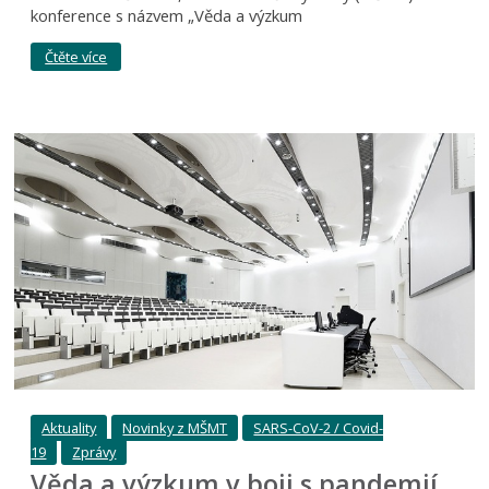
konference s názvem „Věda a výzkum
Čtěte více
Aktuality
Novinky z MŠMT
SARS-CoV-2 / Covid-
19
Zprávy
Věda a výzkum v boji s pandemií