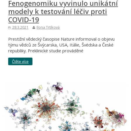
Fenogenomiku vyvinulo unikátní
modely k testování léčiv proti
COVID-19
28.3.2021
Ilona Trtíková
Prestižní vědecký časopise Nature informoval o objevu
týmu vědců ze Švýcarska, USA, Itálie, Švédska a České
republiky. Preklinické studie prováděné
Čtěte více