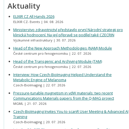
Aktuality
ELIXIR CZ All Hands 2026
ELIXIR CZ- Events
04. 08. 2026
Ministerstvo zdravotnictví představilo první Národní strategii pro
klinická hodnocení. Na její přípravě se podílel také CZECRIN
Výzkumné infrastruktury
30. 07. 2026
Head of the New Approach Methodologies (NAM) Module
České centrum pro fenogenomiku
22. 07. 2026
Head of the Transgenic and Archiving Module (TAM)
České centrum pro fenogenomiku
22. 07. 2026
Interview: How Czech-BioImaging Helped Understand the
Metabolic Engine of Melanoma
Czech-BioImaging
22. 07. 2026
Pressure-tunable magnetism in vdW materials: two recent
Communications Materials papers from the Q-MAG project
MGML
21. 07. 2026
Czech-BioImaging Invites You to scanR User Meeting & Advanced AI
Training
Czech-BioImaging
20. 07. 2026