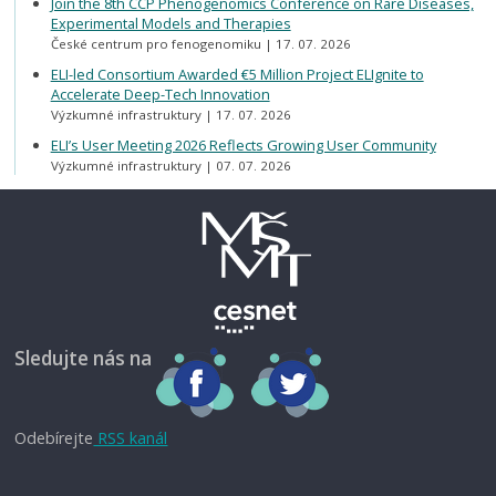
Join the 8th CCP Phenogenomics Conference on Rare Diseases,
Experimental Models and Therapies
České centrum pro fenogenomiku
17. 07. 2026
ELI-led Consortium Awarded €5 Million Project ELIgnite to
Accelerate Deep-Tech Innovation
Výzkumné infrastruktury
17. 07. 2026
ELI’s User Meeting 2026 Reflects Growing User Community
Výzkumné infrastruktury
07. 07. 2026
Sledujte nás na
Odebírejte
RSS kanál