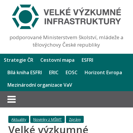
podporované Ministerstvem školství, mládeže a
tělovýchovy České republiky
Strategie ČR
Cestovní mapa
ESFRI
Bílá kniha ESFRI
ERIC
EOSC
Horizont Evropa
Mezinárodní organizace VaV
Aktuality
Novinky z MŠMT
Zprávy
Velké výzkumné