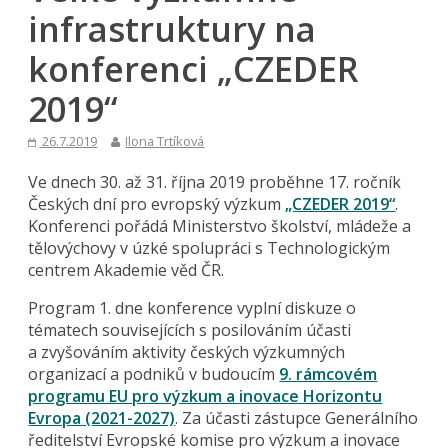
infrastruktury na
konferenci „CZEDER
2019“
26.7.2019
Ilona Trtíková
Ve dnech 30. až 31. října 2019 proběhne 17. ročník
Českých dní pro evropský výzkum
„CZEDER 2019“
.
Konferenci pořádá Ministerstvo školství, mládeže a
tělovýchovy v úzké spolupráci s Technologickým
centrem Akademie věd ČR.
Program 1. dne konference vyplní diskuze o
tématech souvisejících s posilováním účasti
a zvyšováním aktivity českých výzkumných
organizací a podniků v budoucím
9. rámcovém
programu EU pro výzkum a inovace Horizontu
Evropa (2021-2027)
. Za účasti zástupce Generálního
ředitelství Evropské komise pro výzkum a inovace