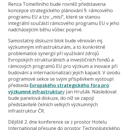
Renza Tomelliniho bude rovněž představena
koncepce strategického plánování 9. rámcového
programu EU a tzv. „misí“, které se stanou
integrální součástí rámcového programu EU v jeho
nadcházejícím běhu vůbec poprvé.
Samostatný diskuzní blok bude věnován mj.
výzkumným infrastrukturám, a to konkrétně
problematice synergií při využívání zdrojů
Evropských strukturálních a investičních fondů a
rámcových programů EU pro výzkum a inovace při
budování a internacionalizaci jejich kapacit. V úvodu
programové sekce se svým příspěvkem vystoupí
předseda
Evropského strategického fóra pro
výzkumné infrastruktur
y Jan Hrušák. Následovat
bude panelová diskuze, do níž se zapojí
představitelé čelních velkých výzkumných
infrastruktur ČR.
Dějiště 2. dne konference se z prostor Hotelu
International přesune do prostor Technologického