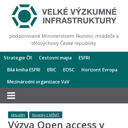
podporované Ministerstvem školství, mládeže a
tělovýchovy České republiky
Strategie ČR
Cestovní mapa
ESFRI
Bílá kniha ESFRI
ERIC
EOSC
Horizont Evropa
Mezinárodní organizace VaV
Aktuality
Novinky z MŠMT
Výzva Open access v