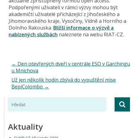
aktuálně zpřístupněny formou open access.
Podpořenými uživateli v rámci výzvy mohou být
akademičtí uživatelé přicházející z Jihočeského a
Jihomoravského kraje, Vysočiny, Vídně a Horního a
Dolního Rakouska.
Bližší informace o výzvě a
nabízených službách
naleznete na webu RIAT-CZ.
←
Den otevřených dveří v centrále ESO v Garchingu
u Mnichova
Už jen několik hodin zbývá do vypuštění mise
BepiColombo
→
Aktuality