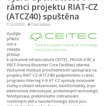
rámci projektu RIAT-CZ
(ATCZ40) spuštěna
13.10.2018
Pavel Satrapa
Využijte
příležit
osti a
získejte
přístup
k výzkumné infrastruktuře CEITEC, FNUSA-ICRC a
VBCF (Vienna Biocenter Core Facilities) zdarma.
Výzkumné instituce prostřednictvím spolupráce na
projektu RIAT-CZ (ATCZ40) podpořeného v rámci
programu Interreg V-A AT-CZ vyvinuly inovované
služby v oblasti sekvenování, bioinformatiky, kryo-
elektronové mikroskopie, proteinových technologií,
fenotypizace, preklinického zobrazování,
rostlinných věd a nanotechnologií, které jsou