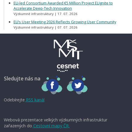
ELI-led Consortium Awarded €5 Million Project ELIgnite to
Accelerate Deep-Tech Innovation
Výzkumné infrastruktury
17. 07. 2026
ELI’s User Meeting 2026 Reflects Growing User Community
Výzkumné infrastruktury
07. 07. 2026
Sledujte nás na
Odebírejte
RSS kanál
Webová prezentace velkých výzkumných infrastruktur
zařazených do
Cestovní mapy ČR.