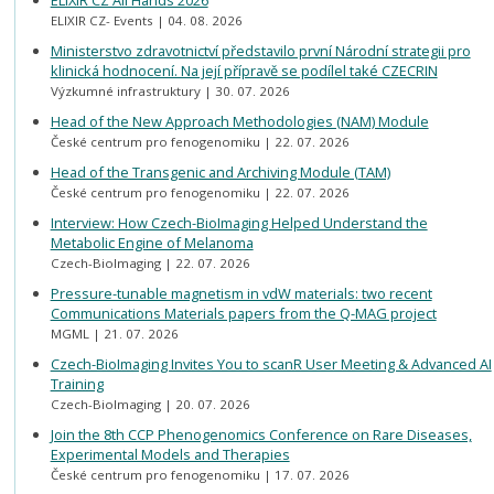
ELIXIR CZ All Hands 2026
ELIXIR CZ- Events
04. 08. 2026
Ministerstvo zdravotnictví představilo první Národní strategii pro
klinická hodnocení. Na její přípravě se podílel také CZECRIN
Výzkumné infrastruktury
30. 07. 2026
Head of the New Approach Methodologies (NAM) Module
České centrum pro fenogenomiku
22. 07. 2026
Head of the Transgenic and Archiving Module (TAM)
České centrum pro fenogenomiku
22. 07. 2026
Interview: How Czech-BioImaging Helped Understand the
Metabolic Engine of Melanoma
Czech-BioImaging
22. 07. 2026
Pressure-tunable magnetism in vdW materials: two recent
Communications Materials papers from the Q-MAG project
MGML
21. 07. 2026
Czech-BioImaging Invites You to scanR User Meeting & Advanced AI
Training
Czech-BioImaging
20. 07. 2026
Join the 8th CCP Phenogenomics Conference on Rare Diseases,
Experimental Models and Therapies
České centrum pro fenogenomiku
17. 07. 2026