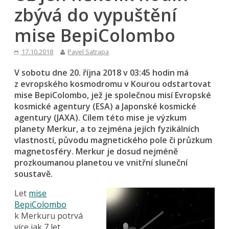
zbývá do vypuštění
mise BepiColombo
17.10.2018
Pavel Satrapa
V sobotu dne 20. října 2018 v 03:45 hodin má
z evropského kosmodromu v Kourou odstartovat
mise BepiColombo, jež je společnou misí Evropské
kosmické agentury (ESA) a Japonské kosmické
agentury (JAXA). Cílem této mise je výzkum
planety Merkur, a to zejména jejích fyzikálních
vlastností, původu magnetického pole či průzkum
magnetosféry. Merkur je dosud nejméně
prozkoumanou planetou ve vnitřní sluneční
soustavě.
Let
mise
BepiColombo
k Merkuru potrvá
více jak 7 let.