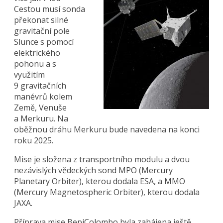
Cestou musí sonda
překonat silné
gravitační pole
Slunce s pomocí
elektrického
pohonu a s
využitím
9 gravitačních
manévrů kolem
Země, Venuše
a Merkuru. Na
oběžnou dráhu Merkuru bude navedena na konci
roku 2025.
Mise je složena z transportního modulu a dvou
nezávislých vědeckých sond MPO (Mercury
Planetary Orbiter), kterou dodala ESA, a MMO
(Mercury Magnetospheric Orbiter), kterou dodala
JAXA.
Příprava mise BepiColombo byla zahájena ještě