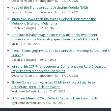
České centrum pro fenogenomiku
22. 07. 2026
Head of the Transgenic and Archiving Module (TAM)
České centrum pro fenogenomiku
22. 07. 2026
Interview: How Czech-BioImaging Helped Understand the
Metabolic Engine of Melanoma
Czech-BioImaging
22. 07. 2026
Pressure-tunable magnetism in vdW materials: two recent
Communications Materials papers from the Q-MAG project
MGML
21. 07. 2026
Czech-BioImaging Invites You to scanR User Meeting & Advanced AI
Training
Czech-BioImaging
20. 07. 2026
Join the 8th CCP Phenogenomics Conference on Rare Diseases,
Experimental Models and Therapies
České centrum pro fenogenomiku
17. 07. 2026
ELI-led Consortium Awarded €5 Million Project ELIgnite to
Accelerate Deep-Tech Innovation
Výzkumné infrastruktury
17. 07. 2026
ELI’s User Meeting 2026 Reflects Growing User Community
Výzkumné infrastruktury
07. 07. 2026