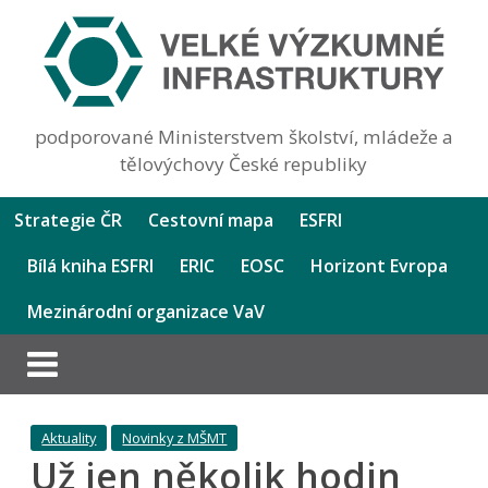
podporované Ministerstvem školství, mládeže a
tělovýchovy České republiky
Strategie ČR
Cestovní mapa
ESFRI
Bílá kniha ESFRI
ERIC
EOSC
Horizont Evropa
Mezinárodní organizace VaV
Aktuality
Novinky z MŠMT
Už jen několik hodin