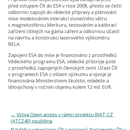
před vstupem ČR do ESA v roce 2008, přesto se čeští
odborníci zapojili do vědecké přípravy a plánování
mise modelováním interakcí slunečního větru
s magnetosférou Merkuru, testováním a kalibrací
zařízení citlivých na gama záření a odbornou účastí
na návrhu a konstrukci laserového výškoměru
BELA.
Zapojení ESA do mise je financováno z prostředků
Vědeckého programu ESA, vědecké přístroje poté
z prostředků zapojených členských zemí. Účast ČR
v programech ESA z oblasti výzkumu a vývoje je
financována Ministerstvem školství, mládeže a
tělovýchovy v ročním objemu kolem 12 mil. EUR.
←
Výzva Open access v rámci projektu RIAT-CZ
(ATCZ40) spuštěna
Návštěva velvyslance ČR a poslanců Parlamentu ČR v