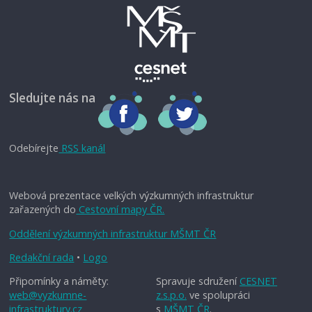
Sledujte nás na
Odebírejte
RSS kanál
Webová prezentace velkých výzkumných infrastruktur
zařazených do
Cestovní mapy ČR.
Oddělení výzkumných infrastruktur MŠMT ČR
Redakční rada
•
Logo
Připomínky a náměty:
Spravuje sdružení
CESNET
web@vyzkumne-
z.s.p.o.
ve spolupráci
infrastruktury.cz
s
MŠMT ČR
.