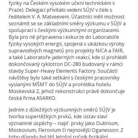
fyziky na Českém vysokém učení technickém v
Praze). Delegaci přivítalo vedení SÚJV v čele s
ředitelem V. A. Matveevem. Účastníci měli možnost
seznámit se se základními směry výzkumu v SÚJV a
spoluprací s českými výzkumnými organizacemi.
Byla pro ně připravena i exkurze do Laboratoře
fyziky vysokých energií, spojená s ukázkou výroby
supravodivých magnetů pro projekty NICA a FAIR,
a také Laboratoře jaderných reakcí, kde si prohlédli
dokončovaný cyklotron DC-280 budovaný v rámci
stavby Super-Heavy Elements Factory. Součástí
návštěvy bylo také setkání s českými pracovníky
vyslanými MŠMT do SÚJV a prohlídka hotelu
Moskevská 2, jehož rekonstrukci právě dokončuje
česká firma ASARKO.
Jedním z důležitých výzkumných směrů SÚJV je
tvorba supertěžkých prvků, kde ústav slaví
významné úspěchy – např. prvky jako Dubnium,
Moskovium, Flerovium či nejnovější Oganesson. Z
toho důvodu byl též letošní ročník fyzikální