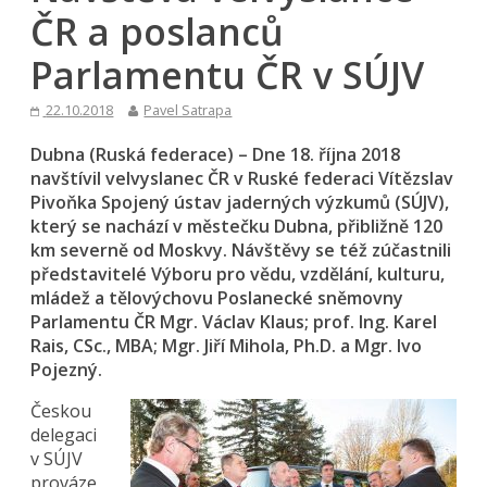
ČR a poslanců
Parlamentu ČR v SÚJV
22.10.2018
Pavel Satrapa
Dubna (Ruská federace) – Dne 18. října 2018
navštívil velvyslanec ČR v Ruské federaci Vítězslav
Pivoňka Spojený ústav jaderných výzkumů (SÚJV),
který se nachází v městečku Dubna, přibližně 120
km severně od Moskvy. Návštěvy se též zúčastnili
představitelé Výboru pro vědu, vzdělání, kulturu,
mládež a tělovýchovu Poslanecké sněmovny
Parlamentu ČR Mgr. Václav Klaus; prof. Ing. Karel
Rais, CSc., MBA; Mgr. Jiří Mihola, Ph.D. a Mgr. Ivo
Pojezný.
Českou
delegaci
v SÚJV
prováze