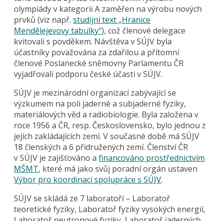
olympiády v kategorii A zaměřen na výrobu nových
prvků (viz např.
studijní text „Hranice
Mendělejevovy tabulky“
), což členové delegace
kvitovali s povděkem. Návštěva v SÚJV byla
účastníky považována za zdařilou a přítomní
členové Poslanecké sněmovny Parlamentu ČR
vyjadřovali podporu české účasti v SÚJV.
SÚJV je mezinárodní organizací zabývající se
výzkumem na poli jaderné a subjaderné fyziky,
materiálových věd a radiobiologie. Byla založena v
roce 1956 a ČR, resp. Československo, bylo jednou z
jejích zakládajících zemí. V současné době má SÚJV
18 členských a 6 přidružených zemí. Členství ČR
v SÚJV je zajišťováno a
financováno prostřednictvím
MŠMT
, které má jako svůj poradní orgán ustaven
Výbor pro koordinaci spolupráce s SÚJV
.
SÚJV se skládá ze 7 laboratoří – Laboratoř
teoretické fyziky, Laboratoř fyziky vysokých energií,
Laboratoř neutronové fyziky, Laboratoř jaderných