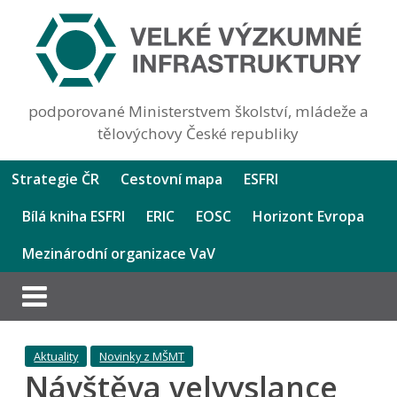
podporované Ministerstvem školství, mládeže a
tělovýchovy České republiky
Strategie ČR
Cestovní mapa
ESFRI
Bílá kniha ESFRI
ERIC
EOSC
Horizont Evropa
Mezinárodní organizace VaV
Aktuality
Novinky z MŠMT
Návštěva velvyslance