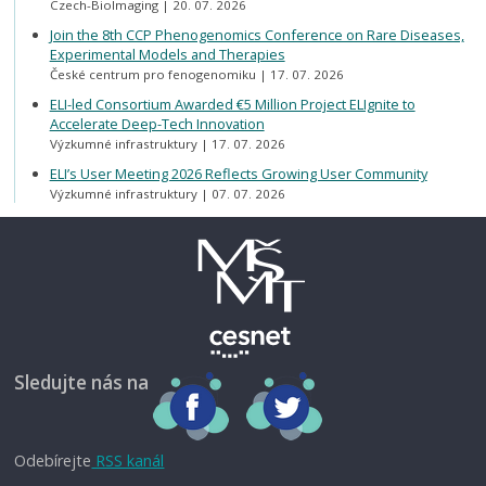
Czech-BioImaging
20. 07. 2026
Join the 8th CCP Phenogenomics Conference on Rare Diseases,
Experimental Models and Therapies
České centrum pro fenogenomiku
17. 07. 2026
ELI-led Consortium Awarded €5 Million Project ELIgnite to
Accelerate Deep-Tech Innovation
Výzkumné infrastruktury
17. 07. 2026
ELI’s User Meeting 2026 Reflects Growing User Community
Výzkumné infrastruktury
07. 07. 2026
Sledujte nás na
Odebírejte
RSS kanál