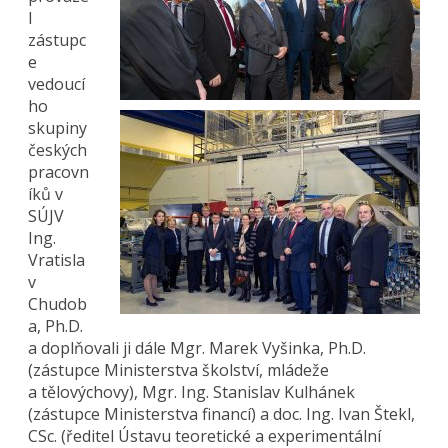
l
zástupc
e
vedoucí
ho
skupiny
českých
pracovn
íků v
SÚJV
Ing.
Vratisla
v
Chudob
a, Ph.D.
a doplňovali ji dále Mgr. Marek Vyšinka, Ph.D.
(zástupce Ministerstva školství, mládeže
a tělovýchovy), Mgr. Ing. Stanislav Kulhánek
(zástupce Ministerstva financí) a doc. Ing. Ivan Štekl,
CSc. (ředitel Ústavu teoretické a experimentální