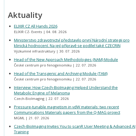
Aktuality
ELIXIR CZ All Hands 2026
ELIXIR CZ- Events
04. 08. 2026
Ministerstvo zdravotnictví představilo první Národní strategii pro
klinická hodnocení. Na její přípravě se podílel také CZECRIN
Výzkumné infrastruktury
30. 07. 2026
Head of the New Approach Methodologies (NAM) Module
České centrum pro fenogenomiku
22. 07. 2026
Head of the Transgenic and Archiving Module (TAM)
České centrum pro fenogenomiku
22. 07. 2026
Interview: How Czech-BioImaging Helped Understand the
Metabolic Engine of Melanoma
Czech-BioImaging
22. 07. 2026
Pressure-tunable magnetism in vdW materials: two recent
Communications Materials papers from the Q-MAG project
MGML
21. 07. 2026
Czech-BioImaging Invites You to scanR User Meeting & Advanced AI
Training