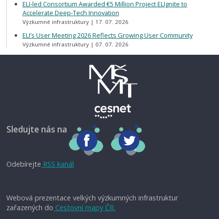
ELI-led Consortium Awarded €5 Million Project ELIgnite to
Accelerate Deep-Tech Innovation
Výzkumné infrastruktury
17. 07. 2026
ELI’s User Meeting 2026 Reflects Growing User Community
Výzkumné infrastruktury
07. 07. 2026
Sledujte nás na
Odebírejte
RSS kanál
Webová prezentace velkých výzkumných infrastruktur
zařazených do
Cestovní mapy ČR.