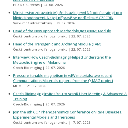
ELIXIR CZ- Events
04. 08. 2026
Ministerstvo zdravotnictví představilo první Národní strategii pro
klinická hodnocení. Na její přípravě se podílel také CZECRIN
Výzkumné infrastruktury
30. 07. 2026
Head of the New Approach Methodologies (NAM) Module
České centrum pro fenogenomiku
22. 07. 2026
Head of the Transgenic and Archiving Module (TAM)
České centrum pro fenogenomiku
22. 07. 2026
Interview: How Czech-BioImaging Helped Understand the
Metabolic Engine of Melanoma
Czech-BioImaging
22. 07. 2026
Pressure-tunable magnetism in vdW materials: two recent
Communications Materials papers from the Q-MAG project
MGML
21. 07. 2026
Czech-BioImaging Invites You to scanR User Meeting & Advanced AI
Training
Czech-BioImaging
20. 07. 2026
Join the 8th CCP Phenogenomics Conference on Rare Diseases,
Experimental Models and Therapies
České centrum pro fenogenomiku
17. 07. 2026