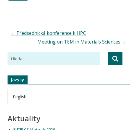
←
Předsednická konference k HPC
Meeting on TEM in Materials Sciences
→
Jazyky
English
Aktuality
ELIXIR CZ All Hands 2026