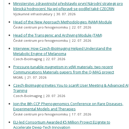
Ministerstvo zdravotnictví představilo první Národní strategii pro
klinická hodnocení. Na její přípravě se podílel také CZECRIN
Výzkumné infrastruktury
30. 07. 2026
Head of the New Approach Methodologies (NAM) Module
České centrum pro fenogenomiku
22. 07. 2026
Head of the Transgenic and Archiving Module (TAM)
České centrum pro fenogenomiku
22. 07. 2026
Interview: How Czech-BioImaging Helped Understand the
Metabolic Engine of Melanoma
Czech-BioImaging
22. 07. 2026
Pressure-tunable magnetism in vdW materials: two recent
Communications Materials papers from the Q-MAG project
MGML
21. 07. 2026
Czech-BioImaging Invites You to scanR User Meeting & Advanced AI
Training
Czech-BioImaging
20. 07. 2026
Join the 8th CCP Phenogenomics Conference on Rare Diseases,
Experimental Models and Therapies
České centrum pro fenogenomiku
17. 07. 2026
ELI-led Consortium Awarded €5 Million Project ELIgnite to
Accelerate Deep-Tech Innovation