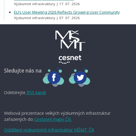
Výzkumné infrastruktury
17. 07. 2026
ELI’s User Meeting 2026 Reflects Growing User Community
Výzkumné infrastruktury
07. 07. 2026
Sledujte nás na
Odebírejte
RSS kanál
Webová prezentace velkých výzkumných infrastruktur
zařazených do
Cestovní mapy ČR.
Oddělení výzkumných infrastruktur MŠMT ČR