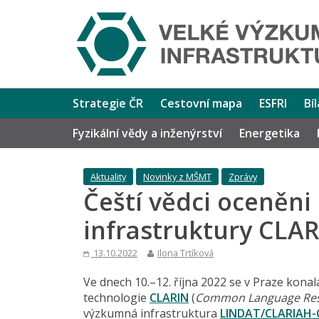
Strategie ČR
Cestovní mapa
ESFRI
Bí
Fyzikální vědy a inženýrství
Energetika
Aktuality
Novinky z MŠMT
Zprávy
Čeští vědci oceněn
infrastruktury CLAR
13.10.2022
Ilona Trtíková
Ve dnech 10.–12. října 2022 se v Praze kona
technologie
CLARIN
(
Common Language Reso
výzkumná infrastruktura
LINDAT/CLARIAH-