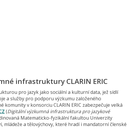
né infrastruktury CLARIN ERIC
turou pro jazyk jako sociální a kulturní data, jež sídlí
roje a služby pro podporu výzkumu založeného
mné komunity v konsorciu CLARIN ERIC zabezpečuje velká
CZ
(
Digitální výzkumná infrastruktura pro jazykové
rdinovaná Matematicko-fyzikální fakultou Univerzity
í, mládeže a tělovýchovy, které hradí i mandatorní členské