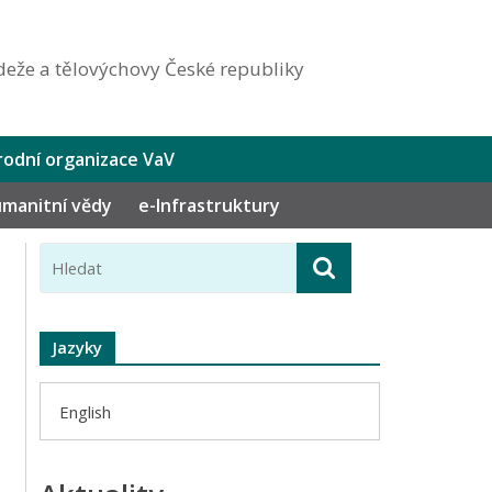
eže a tělovýchovy České republiky
odní organizace VaV
humanitní vědy
e-Infrastruktury
Jazyky
English