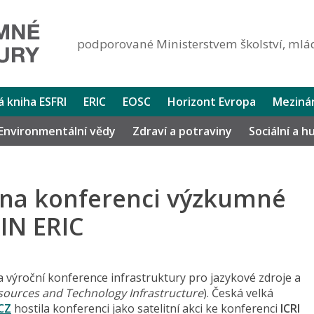
podporované Ministerstvem školství, mlád
lá kniha ESFRI
ERIC
EOSC
Horizont Evropa
Mezinár
Environmentální vědy
Zdraví a potraviny
Sociální a 
i na konferenci výzkumné
IN ERIC
la výroční konference infrastruktury pro jazykové zdroje a
urces and Technology Infrastructure
). Česká velká
CZ
hostila konferenci jako satelitní akci ke konferenci
ICRI