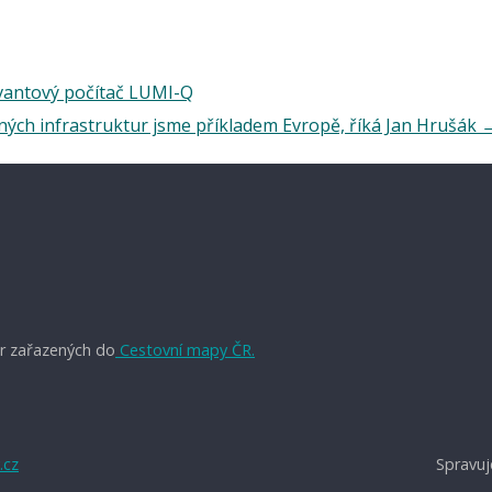
vantový počítač LUMI-Q
ých infrastruktur jsme příkladem Evropě, říká Jan Hrušák
r zařazených do
Cestovní mapy ČR.
.cz
Spravuj