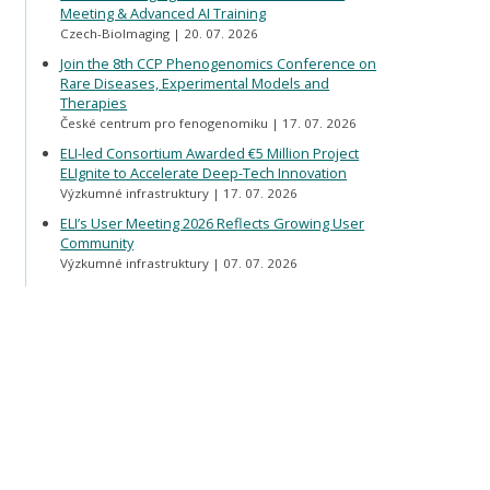
Meeting & Advanced AI Training
Czech-BioImaging
20. 07. 2026
Join the 8th CCP Phenogenomics Conference on
Rare Diseases, Experimental Models and
Therapies
České centrum pro fenogenomiku
17. 07. 2026
ELI-led Consortium Awarded €5 Million Project
ELIgnite to Accelerate Deep-Tech Innovation
Výzkumné infrastruktury
17. 07. 2026
ELI’s User Meeting 2026 Reflects Growing User
Community
Výzkumné infrastruktury
07. 07. 2026