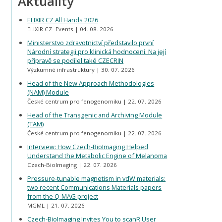
Aktuality
ELIXIR CZ All Hands 2026
ELIXIR CZ- Events
04. 08. 2026
Ministerstvo zdravotnictví představilo první
Národní strategii pro klinická hodnocení. Na její
přípravě se podílel také CZECRIN
Výzkumné infrastruktury
30. 07. 2026
Head of the New Approach Methodologies
(NAM) Module
České centrum pro fenogenomiku
22. 07. 2026
Head of the Transgenic and Archiving Module
(TAM)
České centrum pro fenogenomiku
22. 07. 2026
Interview: How Czech-BioImaging Helped
Understand the Metabolic Engine of Melanoma
Czech-BioImaging
22. 07. 2026
Pressure-tunable magnetism in vdW materials:
two recent Communications Materials papers
from the Q-MAG project
MGML
21. 07. 2026
Czech-BioImaging Invites You to scanR User