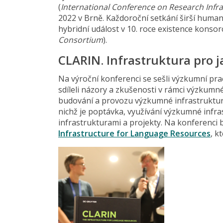
(
International Conference on Research Infr
2022 v Brně. Každoroční setkání širší huma
hybridní událost v 10. roce existence konsor
Consortium
).
CLARIN. Infrastruktura pro j
Na výroční konferenci se sešli výzkumní pra
sdíleli názory a zkušenosti v rámci výzkumn
budování a provozu výzkumné infrastruktury,
nichž je poptávka, využívání výzkumné infr
infrastrukturami a projekty. Na konferenci 
Infrastructure for Language Resources
, k