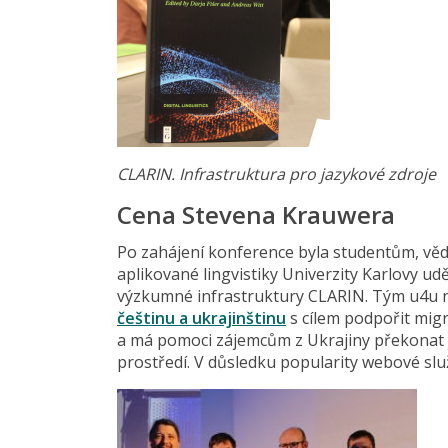
CLARIN. Infrastruktura pro jazykové zdroje
Cena Stevena Krauwera
Po zahájení konference byla studentům, vě
aplikované lingvistiky Univerzity Karlovy u
výzkumné infrastruktury CLARIN. Tým u4u n
češtinu a ukrajinštinu
s cílem podpořit migr
a má pomoci zájemcům z Ukrajiny překonat j
prostředí. V důsledku popularity webové služ