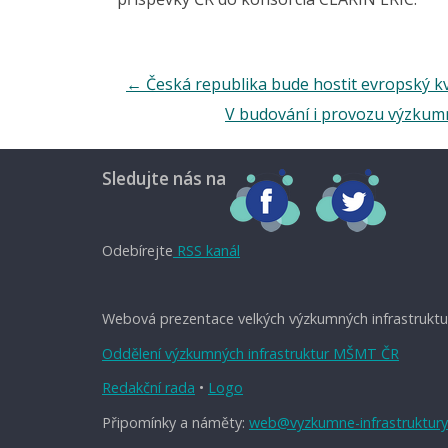
←
Česká republika bude hostit evropský k
V budování i provozu výzkumn
Sledujte nás na
Odebírejte
RSS kanál
Webová prezentace velkých výzkumných infrastruktu
Oddělení výzkumných infrastruktur MŠMT ČR
Redakční rada
•
Logo
Připomínky a náměty:
web@vyzkumne-infrastruktury