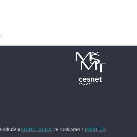
→
e sdružení
CESNET z.s.p.o.
ve spolupráci s
MŠMT ČR
.