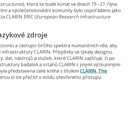
astructures
), která se bude konat ve dnech 19.–21. října
nitní a společenskovědní komunity bylo uspořádáno jako
cia CLARIN ERIC (
European Research Infrastructure
azykové zdroje
covníci a zástupci širšího spektra humanitních věd, aby
é infrastruktury CLARIN. Příspěvky se týkaly designu,
 dat, nástrojů a služeb, které CLARIN zajišťuje, či po
astruktury badateli a vztahů CLARIN s jinými výzkumnými
byla představena také kniha s titulem
CLARIN. The
terou si lze přečíst v módu otevřeného přístupu.