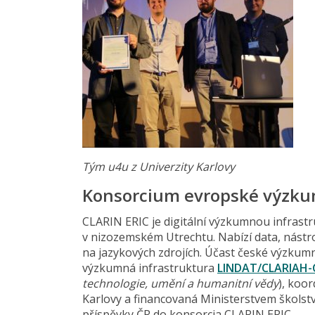
Tým u4u z Univerzity Karlovy
Konsorcium evropské výzkum
CLARIN ERIC je digitální výzkumnou infrastruk
v nizozemském Utrechtu. Nabízí data, nást
na jazykových zdrojích. Účast české výzku
výzkumná infrastruktura
LINDAT/CLARIAH-
technologie, umění a humanitní vědy
), koo
Karlovy a financovaná Ministerstvem školstv
příspěvky ČR do konsorcia CLARIN ERIC.