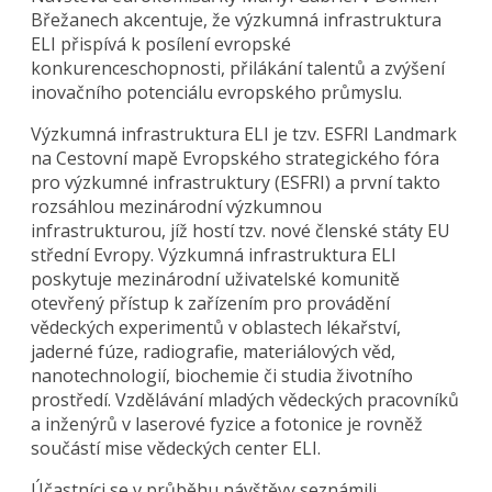
Břežanech akcentuje, že výzkumná infrastruktura
ELI přispívá k posílení evropské
konkurenceschopnosti, přilákání talentů a zvýšení
inovačního potenciálu evropského průmyslu.
Výzkumná infrastruktura ELI je tzv. ESFRI Landmark
na Cestovní mapě Evropského strategického fóra
pro výzkumné infrastruktury (ESFRI) a první takto
rozsáhlou mezinárodní výzkumnou
infrastrukturou, jíž hostí tzv. nové členské státy EU
střední Evropy. Výzkumná infrastruktura ELI
poskytuje mezinárodní uživatelské komunitě
otevřený přístup k zařízením pro provádění
vědeckých experimentů v oblastech lékařství,
jaderné fúze, radiografie, materiálových věd,
nanotechnologií, biochemie či studia životního
prostředí. Vzdělávání mladých vědeckých pracovníků
a inženýrů v laserové fyzice a fotonice je rovněž
součástí mise vědeckých center ELI.
Účastníci se v průběhu návštěvy seznámili