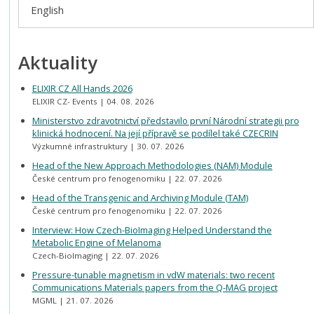
English
Aktuality
ELIXIR CZ All Hands 2026
ELIXIR CZ- Events
04. 08. 2026
Ministerstvo zdravotnictví představilo první Národní strategii pro
klinická hodnocení. Na její přípravě se podílel také CZECRIN
Výzkumné infrastruktury
30. 07. 2026
Head of the New Approach Methodologies (NAM) Module
České centrum pro fenogenomiku
22. 07. 2026
Head of the Transgenic and Archiving Module (TAM)
České centrum pro fenogenomiku
22. 07. 2026
Interview: How Czech-BioImaging Helped Understand the
Metabolic Engine of Melanoma
Czech-BioImaging
22. 07. 2026
Pressure-tunable magnetism in vdW materials: two recent
Communications Materials papers from the Q-MAG project
MGML
21. 07. 2026