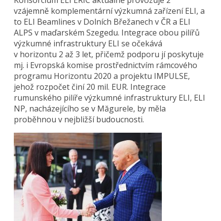
vzájemně komplementární výzkumná zařízení ELI, a
to ELI Beamlines v Dolních Břežanech v ČR a ELI
ALPS v maďarském Szegedu. Integrace obou pilířů
výzkumné infrastruktury ELI se očekává
v horizontu 2 až 3 let, přičemž podporu jí poskytuje
mj. i Evropská komise prostřednictvím rámcového
programu Horizontu 2020 a projektu IMPULSE,
jehož rozpočet činí 20 mil. EUR. Integrace
rumunského pilíře výzkumné infrastruktury ELI, ELI
NP, nacházejícího se v Măgurele, by měla
proběhnou v nejbližší budoucnosti.