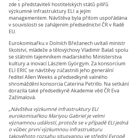
zde s představiteli hostitelských států pilířů
výzkumné infrastruktury ELI a jejím
managementem. Návštěva byla přitom uspořádána
v souvislosti se zahájením předsednictví ČR v Radě
EU.
Eurokomisařku v Dolních Břežanech uvítali ministr
školství, mládeže a tělovýchovy Vladimír Balaš spolu
se státním tajemníkem maďarského Ministerstva
kultury a inovací Lászlem Györgym. Za konsorcium
ELI ERIC se návštěvy zúčastnili jeho generální
ředitel Allen Weeks a předsedkyně valného
shromáždění konsorcia Caterina Petrillo. Na setkání
dorazila také předsedkyně Akademie věd ČR Eva
Zažímalová.
„
Návštěva výzkumné infrastruktury ELI
eurokomisařkou Mariyou Gabriel je velmi
významnou událostí, protože se v případě ELI jedná
o vůbec první výzkumnou infrastrukturu
takovéhoto rozsahu situovanou ve střední Evropě