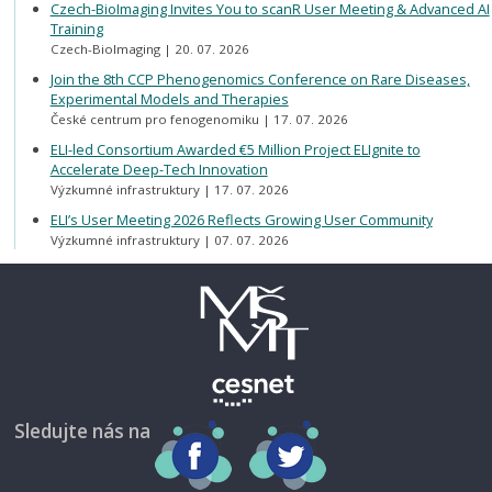
Czech-BioImaging Invites You to scanR User Meeting & Advanced AI
Training
Czech-BioImaging
20. 07. 2026
Join the 8th CCP Phenogenomics Conference on Rare Diseases,
Experimental Models and Therapies
České centrum pro fenogenomiku
17. 07. 2026
ELI-led Consortium Awarded €5 Million Project ELIgnite to
Accelerate Deep-Tech Innovation
Výzkumné infrastruktury
17. 07. 2026
ELI’s User Meeting 2026 Reflects Growing User Community
Výzkumné infrastruktury
07. 07. 2026
Sledujte nás na