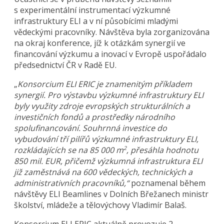
s experimentální instrumentací výzkumné
infrastruktury ELI a v ní působícími mladými
vědeckými pracovníky. Návštěva byla zorganizována
na okraj konference, jíž k otázkám synergií ve
financování výzkumu a inovací v Evropě uspořádalo
předsednictví ČR v Radě EU.
„
Konsorcium ELI ERIC je znamenitým příkladem
synergií. Pro výstavbu výzkumné infrastruktury ELI
byly využity zdroje evropských strukturálních a
investičních fondů a prostředky národního
spolufinancování. Souhrnná investice do
vybudování tří pilířů výzkumné infrastruktury ELI,
rozkládajících se na 85 000 m
, přesáhla hodnotu
2
850 mil. EUR, přičemž výzkumná infrastruktura ELI
již zaměstnává na 600 vědeckých, technických a
administrativních pracovníků,“
poznamenal během
návštěvy ELI Beamlines v Dolních Břežanech ministr
školství, mládeže a tělovýchovy Vladimír Balaš.
Konsorcium ELI ERIC aktuálně provozuje 2