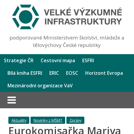
podporované Ministerstvem školství, mládeže a
tělovýchovy České republiky
Strategie ČR
Cestovní mapa
ESFRI
Bílá kniha ESFRI
ERIC
EOSC
Horizont Evropa
Mezinárodní organizace VaV
Aktuality
Novinky z MŠMT
Zprávy
Eurokomisařka Mariya