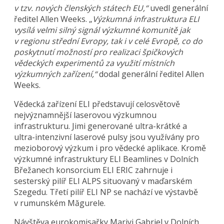
v tzv. nových členských státech EU,“
uvedl generální
ředitel Allen Weeks. „
Výzkumná infrastruktura ELI
vysílá velmi silný signál výzkumné komunitě jak
v regionu střední Evropy, tak i v celé Evropě, co do
poskytnutí možností pro realizaci špičkových
vědeckých experimentů za využití místních
výzkumných zařízení,“
dodal generální ředitel Allen
Weeks.
Vědecká zařízení ELI představují celosvětově
nejvýznamnější laserovou výzkumnou
infrastrukturu. Jimi generované ultra-krátké a
ultra-intenzivní laserové pulsy jsou využívány pro
mezioborový výzkum i pro vědecké aplikace. Kromě
výzkumné infrastruktury ELI Beamlines v Dolních
Břežanech konsorcium ELI ERIC zahrnuje i
sesterský pilíř ELI ALPS situovaný v maďarském
Szegedu. Třetí pilíř ELI NP se nachází ve výstavbě
v rumunském Măgurele.
Návštěva eurokomisařky Mariyi Gabriel v Dolních