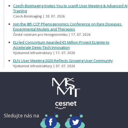
Czech-BioImaging Invites You to scanR User Meeting & Advanced AI
Training
Czech-BioImaging
20. 07. 2026
Join the 8th CCP Phenogenomics Conference on Rare Diseases,
Experimental Models and Therapies
České centrum pro fenogenomiku
17. 07. 2026
ELI-led Consortium Awarded €5 Million Project ELIgnite to
Accelerate Deep-Tech Innovation
Výzkumné infrastruktury
17. 07. 2026
ELI’s User Meeting 2026 Reflects Growing User Community
Výzkumné infrastruktury
07. 07. 2026
Sledujte nás na