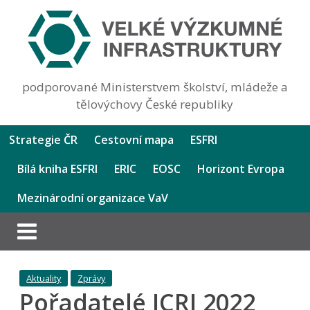
podporované Ministerstvem školství, mládeže a
tělovýchovy České republiky
Strategie ČR
Cestovní mapa
ESFRI
Bílá kniha ESFRI
ERIC
EOSC
Horizont Evropa
Mezinárodní organizace VaV
Aktuality
Zprávy
Pořadatelé ICRI 2022