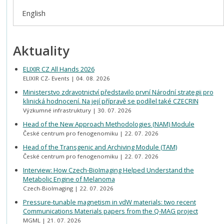
English
Aktuality
ELIXIR CZ All Hands 2026
ELIXIR CZ- Events
04. 08. 2026
Ministerstvo zdravotnictví představilo první Národní strategii pro
klinická hodnocení. Na její přípravě se podílel také CZECRIN
Výzkumné infrastruktury
30. 07. 2026
Head of the New Approach Methodologies (NAM) Module
České centrum pro fenogenomiku
22. 07. 2026
Head of the Transgenic and Archiving Module (TAM)
České centrum pro fenogenomiku
22. 07. 2026
Interview: How Czech-BioImaging Helped Understand the
Metabolic Engine of Melanoma
Czech-BioImaging
22. 07. 2026
Pressure-tunable magnetism in vdW materials: two recent
Communications Materials papers from the Q-MAG project
MGML
21. 07. 2026