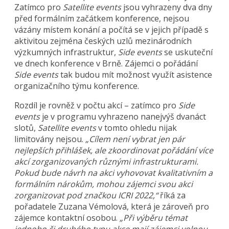
Zatímco pro
Satellite events
jsou vyhrazeny dva dny
před formálním začátkem konference, nejsou
vázány místem konání a počítá se v jejich případě s
aktivitou zejména českých uzlů mezinárodních
výzkumných infrastruktur,
Side events
se uskuteční
ve dnech konference v Brně. Zájemci o pořádání
Side events
tak budou mít možnost využít asistence
organizačního týmu konference.
Rozdíl je rovněž v počtu akcí – zatímco pro
Side
events
je v programu vyhrazeno nanejvýš dvanáct
slotů,
Satellite events
v tomto ohledu nijak
limitovány nejsou.
„Cílem není vybrat jen pár
nejlepších přihlášek, ale zkoordinovat pořádání více
akcí zorganizovaných různými infrastrukturami.
Pokud bude návrh na akci vyhovovat kvalitativním a
formálním nárokům, mohou zájemci svou akci
zorganizovat pod značkou ICRI 2022,“
říká za
pořadatele Zuzana Vémolová, která je zároveň pro
zájemce kontaktní osobou.
„Při výběru témat
jednoho či druhého typu akce mají zájemci volnou