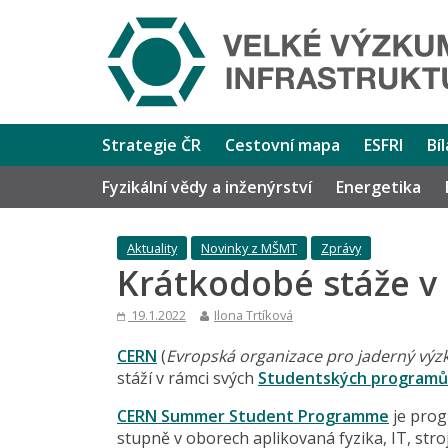
Strategie ČR
Cestovní mapa
ESFRI
Bí
Fyzikální vědy a inženýrství
Energetika
Aktuality
Novinky z MŠMT
Zprávy
Krátkodobé stáže v
19.1.2022
Ilona Trtíková
CERN
(
Evropská organizace pro jaderný vý
stáží v rámci svých
Studentských programů
CERN Summer Student Programme
je prog
stupně v oborech aplikovaná fyzika, IT, stro