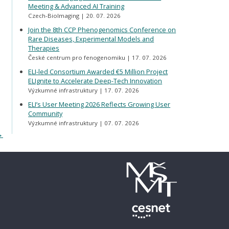
Meeting & Advanced AI Training
Czech-BioImaging
20. 07. 2026
Join the 8th CCP Phenogenomics Conference on
Rare Diseases, Experimental Models and
Therapies
České centrum pro fenogenomiku
17. 07. 2026
ELI-led Consortium Awarded €5 Million Project
ELIgnite to Accelerate Deep-Tech Innovation
Výzkumné infrastruktury
17. 07. 2026
ELI’s User Meeting 2026 Reflects Growing User
Community
Výzkumné infrastruktury
07. 07. 2026
→