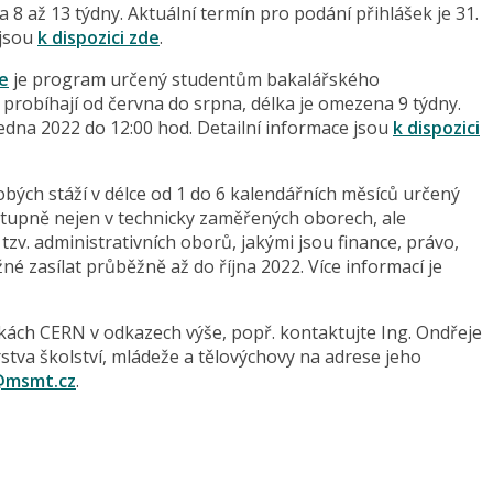
a 8 až 13 týdny. Aktuální termín pro podání přihlášek je 31.
 jsou
k dispozici zde
.
e
je program určený studentům bakalářského
probíhají od června do srpna, délka je omezena 9 týdny.
ledna 2022 do 12:00 hod. Detailní informace jsou
k dispozici
ých stáží v délce od 1 do 6 kalendářních měsíců určený
upně nejen v technicky zaměřených oborech, ale
zv. administrativních oborů, jakými jsou finance, právo,
žné zasílat průběžně až do října 2022. Více informací je
kách CERN v odkazech výše, popř. kontaktujte Ing. Ondřeje
tva školství, mládeže a tělovýchovy na adrese jeho
@msmt.cz
.