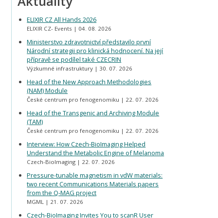
Aktuality
ELIXIR CZ All Hands 2026
ELIXIR CZ- Events
04. 08. 2026
Ministerstvo zdravotnictví představilo první
Národní strategii pro klinická hodnocení. Na její
přípravě se podílel také CZECRIN
Výzkumné infrastruktury
30. 07. 2026
Head of the New Approach Methodologies
(NAM) Module
České centrum pro fenogenomiku
22. 07. 2026
Head of the Transgenic and Archiving Module
(TAM)
České centrum pro fenogenomiku
22. 07. 2026
Interview: How Czech-BioImaging Helped
Understand the Metabolic Engine of Melanoma
Czech-BioImaging
22. 07. 2026
Pressure-tunable magnetism in vdW materials:
two recent Communications Materials papers
from the Q-MAG project
MGML
21. 07. 2026
Czech-BioImaging Invites You to scanR User