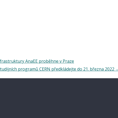
frastruktury AnaEE proběhne v Praze
studijních programů CERN předkládejte do 21. března 2022