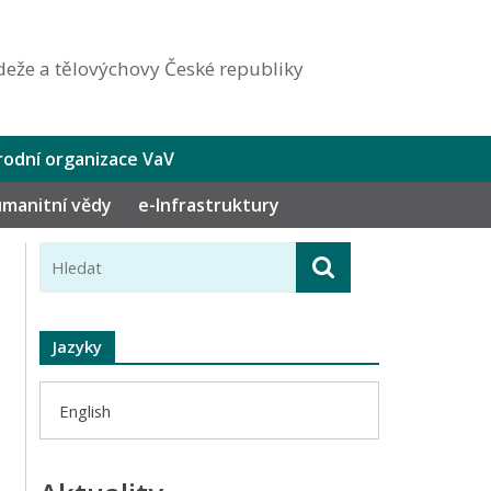
eže a tělovýchovy České republiky
odní organizace VaV
humanitní vědy
e-Infrastruktury
Jazyky
English