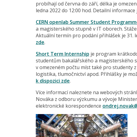
probíhají od června do září, délka je omezen
ledna 2022 do 12:00 hod. Detailní informace
CERN openlab Summer Student Programm
a magisterského stupně v IT oborech. Stáže 
Aktuální termín pro podání přihlášek je 31. 
zde
.
Short Term Internship
je program krátkodob
studentům bakalářského a magisterského st
v omezeném počtu míst také pro studenty z t
logistika, tlumočnictví apod. Přihlášky je mo
k dispozici zde
.
Více informací naleznete na webových strán
Nováka z odboru výzkumu a vývoje Ministers
elektronické korespondence
ondrej.novak