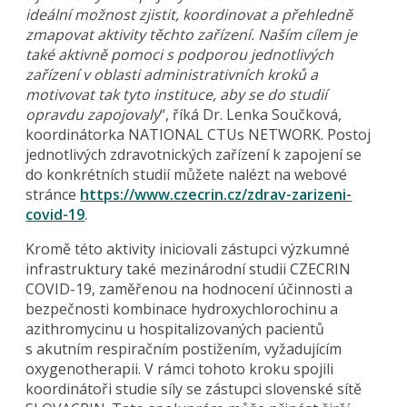
ideální možnost zjistit, koordinovat a přehledně
zmapovat aktivity těchto zařízení. Naším cílem je
také aktivně pomoci s podporou jednotlivých
zařízení v oblasti administrativních kroků a
motivovat tak tyto instituce, aby se do studií
opravdu zapojovaly
“, říká Dr. Lenka Součková,
koordinátorka NATIONAL CTUs NETWORK. Postoj
jednotlivých zdravotnických zařízení k zapojení se
do konkrétních studií můžete nalézt na webové
stránce
https://www.czecrin.cz/zdrav-zarizeni-
covid-19
.
Kromě této aktivity iniciovali zástupci výzkumné
infrastruktury také mezinárodní studii CZECRIN
COVID-19, zaměřenou na hodnocení účinnosti a
bezpečnosti kombinace hydroxychlorochinu a
azithromycinu u hospitalizovaných pacientů
s akutním respiračním postižením, vyžadujícím
oxygenotherapii. V rámci tohoto kroku spojili
koordinátoři studie síly se zástupci slovenské sítě