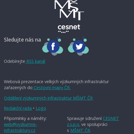
Sledujte nás na
Odebírejte
RSS kanál
Webová prezentace velkých výzkumných infrastruktur
zařazených do
Cestovní mapy ČR.
Oddělení výzkumných infrastruktur MŠMT ČR
Redakční rada
•
Logo
Připomínky a náměty:
Spravuje sdružení
CESNET
web@vyzkumne-
z.s.p.o.
ve spolupráci
infrastruktury.cz
s
MŠMT ČR
.