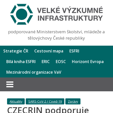
podporované Ministerstvem školství, mládeže a
tělovýchovy České republiky
Strategie ČR
Cestovní mapa
ESFRI
Bílá kniha ESFRI
ERIC
EOSC
Horizont Evropa
Mezinárodní organizace VaV
Aktuality
SARS-CoV-2 / Covid-19
Zprávy
CZECRIN podporuje