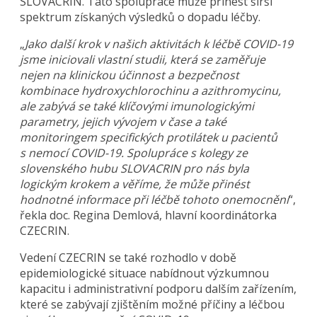
SLOVACRIN. Tato spolupráce může přinést širší
spektrum získaných výsledků o dopadu léčby.
„
Jako další krok v našich aktivitách k léčbě COVID-19
jsme iniciovali vlastní studii, která se zaměřuje
nejen na klinickou účinnost a bezpečnost
kombinace hydroxychlorochinu a azithromycinu,
ale zabývá se také klíčovými imunologickými
parametry, jejich vývojem v čase a také
monitoringem specifických protilátek u pacientů
s nemocí COVID-19. Spolupráce s kolegy ze
slovenského hubu SLOVACRIN pro nás byla
logickým krokem a věříme, že může přinést
hodnotné informace při léčbě tohoto onemocnění
“,
řekla doc. Regina Demlová, hlavní koordinátorka
CZECRIN.
Vedení CZECRIN se také rozhodlo v době
epidemiologické situace nabídnout výzkumnou
kapacitu i administrativní podporu dalším zařízením,
které se zabývají zjištěním možné příčiny a léčbou