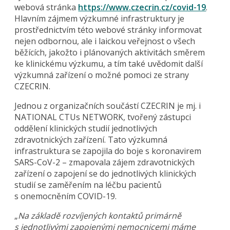
webová stránka
https://www.czecrin.cz/covid-19
.
Hlavním zájmem výzkumné infrastruktury je
prostřednictvím této webové stránky informovat
nejen odbornou, ale i laickou veřejnost o všech
běžících, jakožto i plánovaných aktivitách směrem
ke klinickému výzkumu, a tím také uvědomit další
výzkumná zařízení o možné pomoci ze strany
CZECRIN.
Jednou z organizačních součástí CZECRIN je mj. i
NATIONAL CTUs NETWORK, tvořený zástupci
oddělení klinických studií jednotlivých
zdravotnických zařízení. Tato výzkumná
infrastruktura se zapojila do boje s koronavirem
SARS-CoV-2 – zmapovala zájem zdravotnických
zařízení o zapojení se do jednotlivých klinických
studií se zaměřením na léčbu pacientů
s onemocněním COVID-19.
„
Na základě rozvíjených kontaktů primárně
s jednotlivými zapojenými nemocnicemi máme