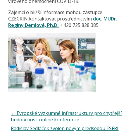
virového onemocnění COVID-19.
Zájemci o bližší informace mohou zástupce
CZECRIN kontaktovat prostřednictvím
doc. MUDr.
Reginy Demlové, Ph.D.
; +420 725 828 385.
←
Evropské výzkumné infrastruktury pro chytřejší
budoucnost: online konference
Radislav Sedláček zvolen novým předsedou ESFRI