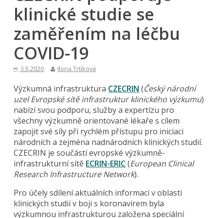
klinické studie se
zaměřením na léčbu
COVID-19
3.5.2020
Ilona Trtíková
Výzkumná infrastruktura
CZECRIN
(
Český národní
uzel Evropské sítě infrastruktur klinického výzkumu
)
nabízí svou podporu, služby a expertízu pro
všechny výzkumně orientované lékaře s cílem
zapojit své síly při rychlém přístupu pro iniciaci
národních a zejména nadnárodních klinických studií.
CZECRIN je součástí evropské výzkumně-
infrastrukturní sítě
ECRIN-ERIC
(
European Clinical
Research Infrastructure Network
).
Pro účely sdílení aktuálních informací v oblasti
klinických studií v boji s koronavirem byla
výzkumnou infrastrukturou založena speciální