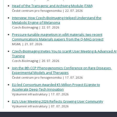
Head of the Transgenic and Archiving Module (TAM)
České centrum pro fenogenomiku
22. 07. 2026
Interview: How Czech-BioImaging Helped Understand the
Metabolic Engine of Melanoma
Czech-BioImaging
22. 07. 2026
Pressure-tunable magnetism in vdW materials: two recent
Communications Materials papers from the Q-MAG project
MGML
21. 07. 2026
Czech-BioImaging Invites You to scanR User Meeting & Advanced AI
Training
Czech-BioImaging
20. 07. 2026
Join the 8th CCP Phenogenomics Conference on Rare Diseases,
Experimental Models and Therapies
České centrum pro fenogenomiku
17. 07. 2026
ELI-led Consortium Awarded €5 Million Project ELIgnite to
Accelerate Deep-Tech Innovation
Výzkumné infrastruktury
17. 07. 2026
ELI’s User Meeting 2026 Reflects Growing User Community
Výzkumné infrastruktury
07. 07. 2026