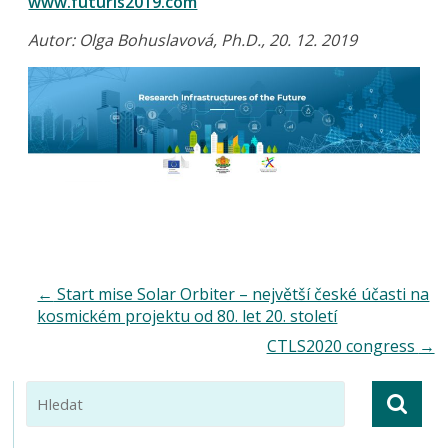
www.futuris2019.com
Autor: Olga Bohuslavová, Ph.D., 20. 12. 2019
←
Start mise Solar Orbiter – největší české účasti na
kosmickém projektu od 80. let 20. století
CTLS2020 congress
→