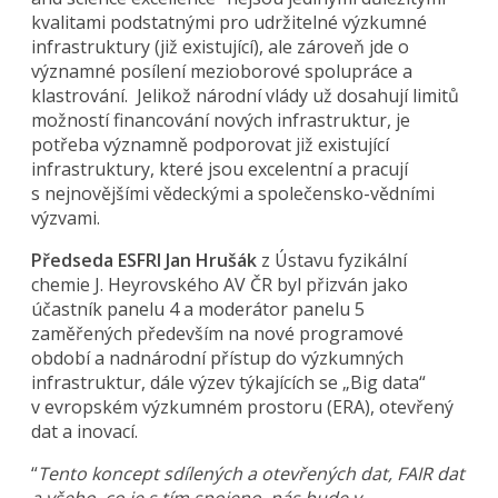
kvalitami podstatnými pro udržitelné výzkumné
infrastruktury (již existující), ale zároveň jde o
významné posílení mezioborové spolupráce a
klastrování. Jelikož národní vlády už dosahují limitů
možností financování nových infrastruktur, je
potřeba významně podporovat již existující
infrastruktury, které jsou excelentní a pracují
s nejnovějšími vědeckými a společensko-vědními
výzvami.
Předseda ESFRI Jan Hrušák
z Ústavu fyzikální
chemie J. Heyrovského AV ČR byl přizván jako
účastník panelu 4 a moderátor panelu 5
zaměřených především na nové programové
období a nadnárodní přístup do výzkumných
infrastruktur, dále výzev týkajících se „Big data“
v evropském výzkumném prostoru (ERA), otevřený
dat a inovací.
“
Tento koncept sdílených a otevřených dat, FAIR dat
a všeho, co je s tím spojeno, nás bude v