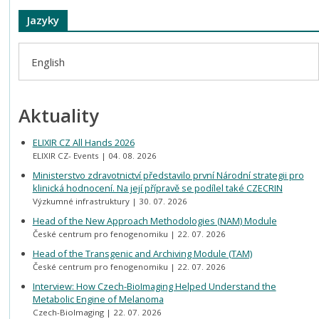
Jazyky
English
Aktuality
ELIXIR CZ All Hands 2026
ELIXIR CZ- Events
04. 08. 2026
Ministerstvo zdravotnictví představilo první Národní strategii pro
klinická hodnocení. Na její přípravě se podílel také CZECRIN
Výzkumné infrastruktury
30. 07. 2026
Head of the New Approach Methodologies (NAM) Module
České centrum pro fenogenomiku
22. 07. 2026
Head of the Transgenic and Archiving Module (TAM)
České centrum pro fenogenomiku
22. 07. 2026
Interview: How Czech-BioImaging Helped Understand the
Metabolic Engine of Melanoma
Czech-BioImaging
22. 07. 2026