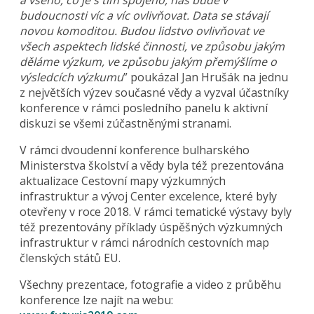
budoucnosti víc a víc ovlivňovat. Data se stávají
novou komoditou. Budou lidstvo ovlivňovat ve
všech aspektech lidské činnosti, ve způsobu jakým
děláme výzkum, ve způsobu jakým přemýšlíme o
výsledcích výzkumu
” poukázal Jan Hrušák na jednu
z největších výzev současné vědy a vyzval účastníky
konference v rámci posledního panelu k aktivní
diskuzi se všemi zúčastněnými stranami.
V rámci dvoudenní konference bulharského
Ministerstva školství a vědy byla též prezentována
aktualizace Cestovní mapy výzkumných
infrastruktur a vývoj Center excelence, které byly
otevřeny v roce 2018. V rámci tematické výstavy byly
též prezentovány příklady úspěšných výzkumných
infrastruktur v rámci národních cestovních map
členských států EU.
Všechny prezentace, fotografie a video z průběhu
konference lze najít na webu: