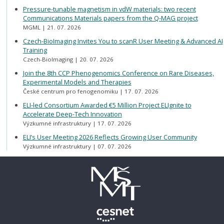
Pressure-tunable magnetism in vdW materials: two recent
Communications Materials papers from the Q-MAG project
MGML
21. 07. 2026
Czech-BioImaging Invites You to scanR User Meeting & Advanced AI
Training
Czech-BioImaging
20. 07. 2026
Join the 8th CCP Phenogenomics Conference on Rare Diseases,
Experimental Models and Therapies
České centrum pro fenogenomiku
17. 07. 2026
ELI-led Consortium Awarded €5 Million Project ELIgnite to
Accelerate Deep-Tech Innovation
Výzkumné infrastruktury
17. 07. 2026
ELI’s User Meeting 2026 Reflects Growing User Community
Výzkumné infrastruktury
07. 07. 2026