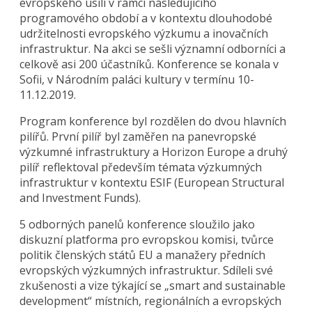
evropského úsilí v rámci následujícího
programového období a v kontextu dlouhodobé
udržitelnosti evropského výzkumu a inovačních
infrastruktur. Na akci se sešli významní odborníci a
celkově asi 200 účastníků. Konference se konala v
Sofii, v Národním paláci kultury v termínu 10-
11.12.2019.
Program konference byl rozdělen do dvou hlavních
pilířů. První pilíř byl zaměřen na panevropské
výzkumné infrastruktury a Horizon Europe a druhý
pilíř reflektoval především témata výzkumných
infrastruktur v kontextu ESIF (European Structural
and Investment Funds).
5 odborných panelů konference sloužilo jako
diskuzní platforma pro evropskou komisi, tvůrce
politik členských států EU a manažery předních
evropských výzkumných infrastruktur. Sdíleli své
zkušenosti a vize týkající se „smart and sustainable
development“ místních, regionálních a evropských