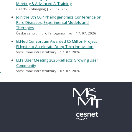
Meeting & Advanced AI Training
Czech-BioImaging
20. 07. 2026
Join the 8th CCP Phenogenomics Conference on
Rare Diseases, Experimental Models and
Therapies
České centrum pro fenogenomiku
17. 07. 2026
ELI-led Consortium Awarded €5 Million Project
ELIgnite to Accelerate Deep-Tech Innovation
Výzkumné infrastruktury
17. 07. 2026
ELI’s User Meeting 2026 Reflects Growing User
Community
→
Výzkumné infrastruktury
07. 07. 2026