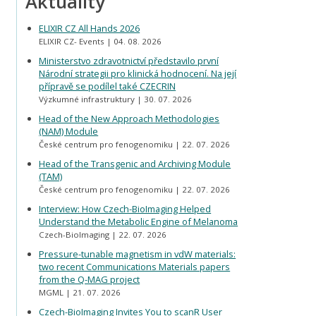
Aktuality
ELIXIR CZ All Hands 2026
ELIXIR CZ- Events
04. 08. 2026
Ministerstvo zdravotnictví představilo první
Národní strategii pro klinická hodnocení. Na její
přípravě se podílel také CZECRIN
Výzkumné infrastruktury
30. 07. 2026
Head of the New Approach Methodologies
(NAM) Module
České centrum pro fenogenomiku
22. 07. 2026
Head of the Transgenic and Archiving Module
(TAM)
České centrum pro fenogenomiku
22. 07. 2026
Interview: How Czech-BioImaging Helped
Understand the Metabolic Engine of Melanoma
Czech-BioImaging
22. 07. 2026
Pressure-tunable magnetism in vdW materials:
two recent Communications Materials papers
from the Q-MAG project
MGML
21. 07. 2026
Czech-BioImaging Invites You to scanR User