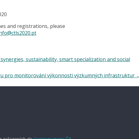
020
es and registrations, please
info@ctls2020.pt
nergies, sustainability, smart specialization and social
ávu pro monitorování výkonnosti výzkumných infrastruktur
r zařazených do
Cestovní mapy ČR.