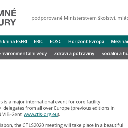
podporované Ministerstvem školství, mlád
lá kniha ESFRI
ERIC
EOSC
Horizont Evropa
Mezinár
Environmentální vědy
Zdraví a potraviny
Sociální a 
is a major international event for core facility
+ delegates from all over Europe (previous editions in
d VIB-Gent:
www.ctls-org.eu
).
Lisbon, the CTLS2020 meeting will take place in a beautiful