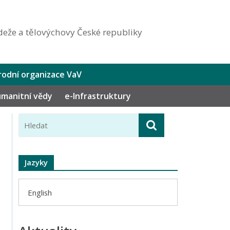
eže a tělovýchovy České republiky
odní organizace VaV
humanitní vědy
e-Infrastruktury
Jazyky
English