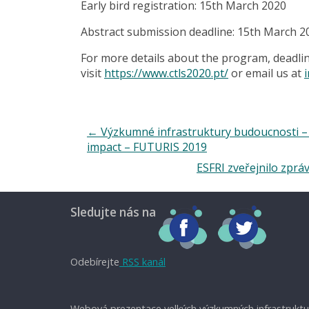
Early bird registration: 15th March 2020
Abstract submission deadline: 15th March 2
For more details about the program, deadlin
visit
https://www.ctls2020.pt/
or email us at
←
Výzkumné infrastruktury budoucnosti – sy
impact – FUTURIS 2019
ESFRI zveřejnilo zpr
Sledujte nás na
Odebírejte
RSS kanál
Webová prezentace velkých výzkumných infrastruktu