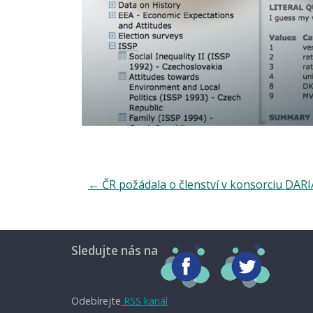
←
ČR požádala o členství v konsorciu DAR
Sledujte nás na
Odebírejte
RSS kanál