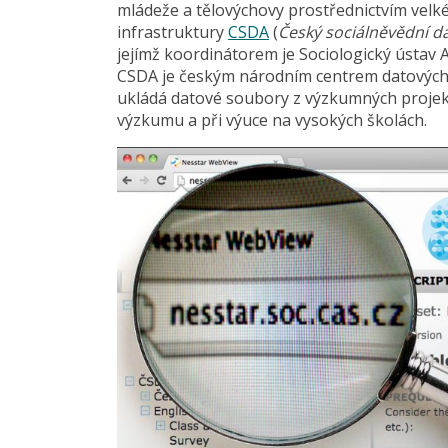
mládeže a tělovýchovy prostřednictvím vel
infrastruktury
CSDA
(
Český sociálněvědní da
jejímž koordinátorem je Sociologický ústav AV 
CSDA je českým národním centrem datových s
ukládá datové soubory z výzkumných projektů
výzkumu a při výuce na vysokých školách.