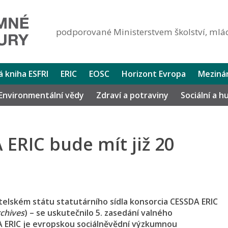
podporované Ministerstvem školství, mlád
lá kniha ESFRI
ERIC
EOSC
Horizont Evropa
Mezinár
Environmentální vědy
Zdraví a potraviny
Sociální a 
ERIC bude mít již 20
itelském státu statutárního sídla konsorcia CESSDA ERIC
rchives
) – se uskutečnilo 5. zasedání valného
A ERIC je evropskou sociálněvědní výzkumnou