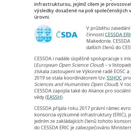
infrastrukturou, jejímž cílem je provozov
výsledky dosažené na poli společenských 
úrovni.
V průběhu zasedání 
činností
CESSDA ERI
Makedonie. CESSDA t
dalších členů do CE
CESSDA i nadále úspěšně spolupracuje s ini
(
European Open Science Cloud
) – v listopa
získala zastoupení ve Výkonné radě EOSC a
2019 se stala koordinátorem tzv.
SSHOC
pro
Sciences and Humanities Open Cloud
). V r
CESSDA zapojila také do Aliance pro sociáln
vědy (
EASSH
).
CESSDA přijala roku 2017 právní rámec evr
konsorcia výzkumné infrastruktury (ERIC), 
jedním ze zakládajících členů tohoto konsor
do CESSDA ERIC je zabezpečováno Ministers