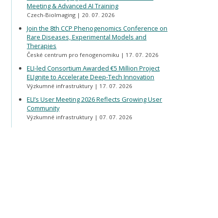
Meeting & Advanced AI Training
Czech-BioImaging
20. 07. 2026
Join the 8th CCP Phenogenomics Conference on
Rare Diseases, Experimental Models and
Therapies
České centrum pro fenogenomiku
17. 07. 2026
ELI-led Consortium Awarded €5 Million Project
ELIgnite to Accelerate Deep-Tech Innovation
Výzkumné infrastruktury
17. 07. 2026
ELI’s User Meeting 2026 Reflects Growing User
Community
Výzkumné infrastruktury
07. 07. 2026