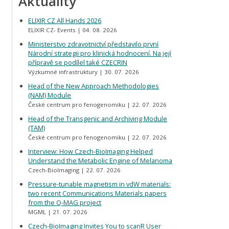
Aktuality
ELIXIR CZ All Hands 2026
ELIXIR CZ- Events
04. 08. 2026
Ministerstvo zdravotnictví představilo první
Národní strategii pro klinická hodnocení. Na její
přípravě se podílel také CZECRIN
Výzkumné infrastruktury
30. 07. 2026
Head of the New Approach Methodologies
(NAM) Module
České centrum pro fenogenomiku
22. 07. 2026
Head of the Transgenic and Archiving Module
(TAM)
České centrum pro fenogenomiku
22. 07. 2026
Interview: How Czech-BioImaging Helped
Understand the Metabolic Engine of Melanoma
Czech-BioImaging
22. 07. 2026
Pressure-tunable magnetism in vdW materials:
two recent Communications Materials papers
from the Q-MAG project
MGML
21. 07. 2026
Czech-BioImaging Invites You to scanR User