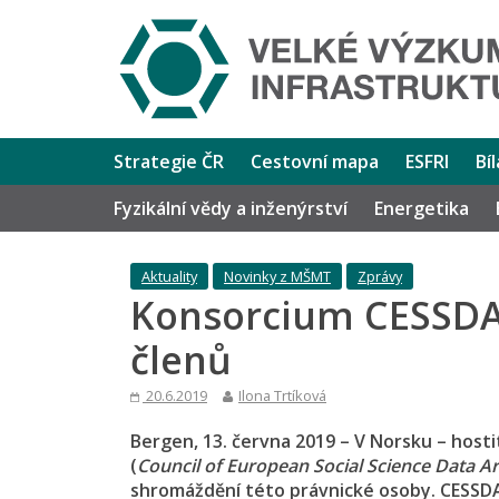
Strategie ČR
Cestovní mapa
ESFRI
Bí
Fyzikální vědy a inženýrství
Energetika
Aktuality
Novinky z MŠMT
Zprávy
Konsorcium CESSDA 
členů
20.6.2019
Ilona Trtíková
Bergen, 13. června 2019 – V Norsku – host
(
Council of European Social Science Data A
shromáždění této právnické osoby. CESSD