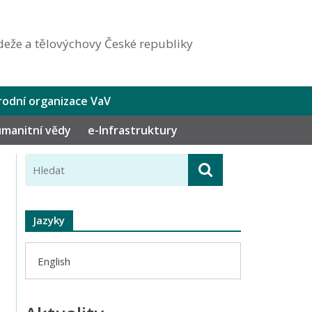
eže a tělovýchovy České republiky
odní organizace VaV
humanitní vědy
e-Infrastruktury
Jazyky
English