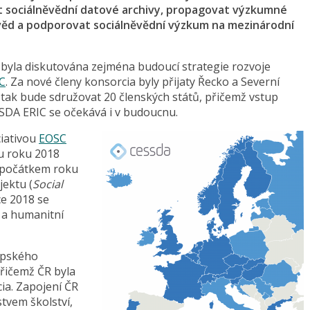
at sociálněvědní datové archivy, propagovat výzkumné
věd a podporovat sociálněvědní výzkum na mezinárodní
byla diskutována zejména budoucí strategie rozvoje
C
. Za nové členy konsorcia byly přijaty Řecko a Severní
ak bude sdružovat 20 členských států, přičemž vstup
SSDA ERIC se očekává i v budoucnu.
ciativou
EOSC
du roku 2018
 počátkem roku
jektu (
Social
oce 2018 se
í a humanitní
opského
přičemž ČR byla
cia. Zapojení ČR
tvem školství,