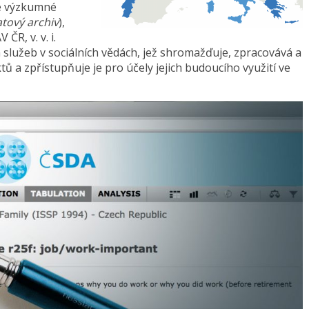
ké výzkumné
tový archiv
),
ČR, v. v. i.
lužeb v sociálních vědách, jež shromažďuje, zpracovává a
 a zpřístupňuje je pro účely jejich budoucího využití ve