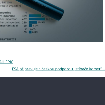
IAH ERIC
ESA připravuje s českou podporou „stíhače komet“