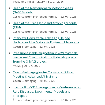
Výzkumné infrastruktury
30. 07. 2026
Head of the New Approach Methodologies
(NAM) Module
České centrum pro fenogenomiku
22. 07. 2026
Head of the Transgenic and Archiving Module
(TAM)
České centrum pro fenogenomiku
22. 07. 2026
Interview: How Czech-BioImaging Helped
Understand the Metabolic Engine of Melanoma
Czech-BioImaging
22. 07. 2026
Pressure-tunable magnetism in vdW materials:
two recent Communications Materials papers
from the Q-MAG project
MGML
21. 07. 2026
Czech-BioImaging Invites You to scanR User
Meeting & Advanced AI Training
Czech-BioImaging
20. 07. 2026
Join the 8th CCP Phenogenomics Conference on
Rare Diseases, Experimental Models and
Therapies
České centrum pro fenogenomiku
17. 07. 2026