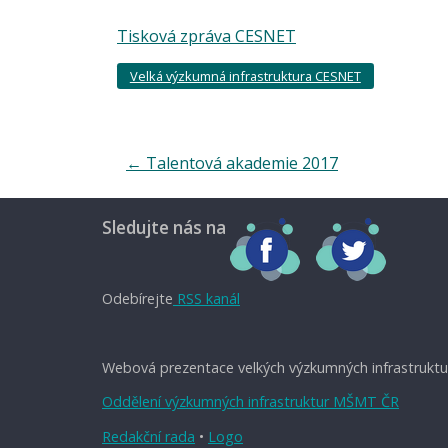
Tisková zpráva CESNET
Velká výzkumná infrastruktura CESNET
←
Talentová akademie 2017
Sledujte nás na
Odebírejte
RSS kanál
Webová prezentace velkých výzkumných infrastruktu
Oddělení výzkumných infrastruktur MŠMT ČR
Redakční rada
•
Logo