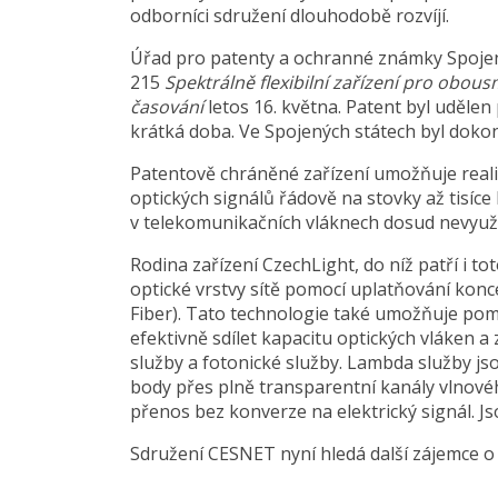
odborníci sdružení dlouhodobě rozvíjí.
Úřad pro patenty a ochranné známky Spojený
215
Spektrálně flexibilní zařízení pro obous
časování
letos 16. května. Patent byl udělen
krátká doba. Ve Spojených státech byl dokon
Patentově chráněné zařízení umožňuje reali
optických signálů řádově na stovky až tisíce
v telekomunikačních vláknech dosud nevyuž
Rodina zařízení CzechLight, do níž patří i 
optické vrstvy sítě pomocí uplatňování kon
Fiber). Tato technologie také umožňuje po
efektivně sdílet kapacitu optických vláken a
služby a fotonické služby. Lambda služby j
body přes plně transparentní kanály vlnovéh
přenos bez konverze na elektrický signál. Js
Sdružení CESNET nyní hledá další zájemce o 