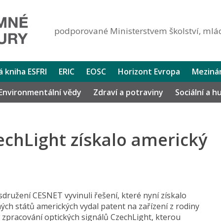
podporované Ministerstvem školství, mlád
lá kniha ESFRI
ERIC
EOSC
Horizont Evropa
Mezinár
Environmentální vědy
Zdraví a potraviny
Sociální a 
zechLight získalo americký
sdružení CESNET vyvinuli řešení, které nyní získalo
ch států amerických vydal patent na zařízení z rodiny
 zpracování optických signálů CzechLight, kterou