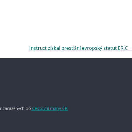
Instruct získal prestižní evropský statut ERIC
r zařazených do
Cestovní mapy ČR.