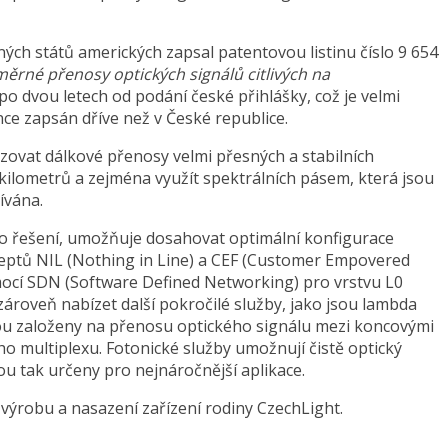
ch států amerických zapsal patentovou listinu číslo 9 654
měrné přenosy optických signálů citlivých na
 po dvou letech od podání české přihlášky, což je velmi
ce zapsán dříve než v České republice.
zovat dálkové přenosy velmi přesných a stabilních
 kilometrů a zejména využít spektrálních pásem, která jsou
ívána.
toto řešení, umožňuje dosahovat optimální konfigurace
ceptů NIL (Nothing in Line) a CEF (Customer Empovered
mocí SDN (Software Defined Networking) pro vrstvu L0
 zároveň nabízet další pokročilé služby, jako jsou lambda
sou založeny na přenosu optického signálu mezi koncovými
o multiplexu. Fotonické služby umožnují čistě optický
ou tak určeny pro nejnáročnější aplikace.
výrobu a nasazení zařízení rodiny CzechLight.