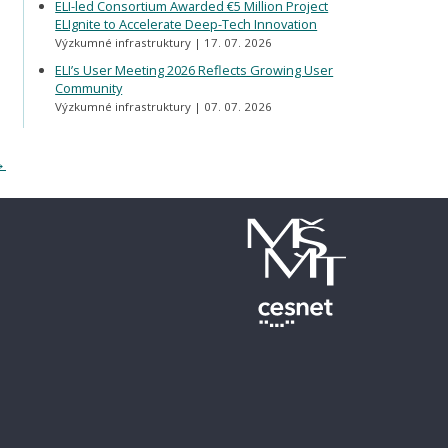
ELI-led Consortium Awarded €5 Million Project
ELIgnite to Accelerate Deep-Tech Innovation
Výzkumné infrastruktury
17. 07. 2026
ELI’s User Meeting 2026 Reflects Growing User
Community
Výzkumné infrastruktury
07. 07. 2026
→