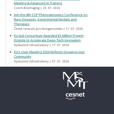
Meeting & Advanced AI Training
Czech-BioImaging
20. 07. 2026
Join the 8th CCP Phenogenomics Conference on
Rare Diseases, Experimental Models and
Therapies
České centrum pro fenogenomiku
17. 07. 2026
ELI-led Consortium Awarded €5 Million Project
ELIgnite to Accelerate Deep-Tech Innovation
Výzkumné infrastruktury
17. 07. 2026
ELI’s User Meeting 2026 Reflects Growing User
Community
Výzkumné infrastruktury
07. 07. 2026