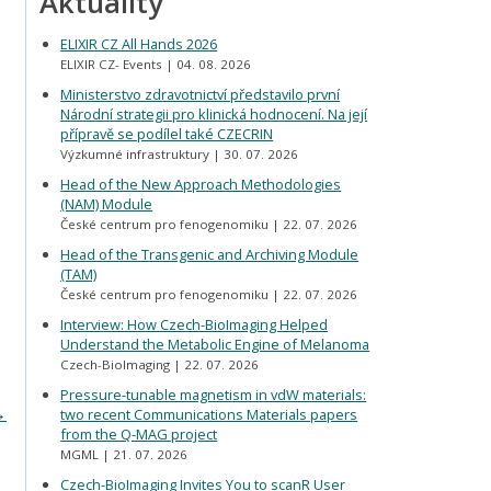
Aktuality
ELIXIR CZ All Hands 2026
ELIXIR CZ- Events
04. 08. 2026
Ministerstvo zdravotnictví představilo první
Národní strategii pro klinická hodnocení. Na její
přípravě se podílel také CZECRIN
Výzkumné infrastruktury
30. 07. 2026
Head of the New Approach Methodologies
(NAM) Module
České centrum pro fenogenomiku
22. 07. 2026
Head of the Transgenic and Archiving Module
(TAM)
České centrum pro fenogenomiku
22. 07. 2026
Interview: How Czech-BioImaging Helped
Understand the Metabolic Engine of Melanoma
Czech-BioImaging
22. 07. 2026
Pressure-tunable magnetism in vdW materials:
→
two recent Communications Materials papers
from the Q-MAG project
MGML
21. 07. 2026
Czech-BioImaging Invites You to scanR User