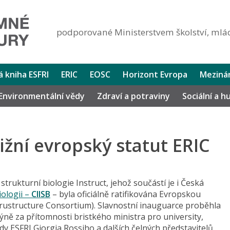
podporované Ministerstvem školství, mlád
lá kniha ESFRI
ERIC
EOSC
Horizont Evropa
Mezinár
Environmentální vědy
Zdraví a potraviny
Sociální a 
tižní evropský statut ERIC
trukturní biologie Instruct, jehož součástí je i Česká
iologii –
CIISB
– byla oficiálně ratifikována Evropskou
frustructure Consortium). Slavnostní inauguarce proběhla
dýně za přítomnosti bristkého ministra pro university,
y ESFRI Giorgia Rossiho a dalších čelných představitelů