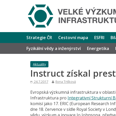
Strategie ČR
Cestovní mapa
ESFRI
Bí
Fyzikální vědy a inženýrství
Energetika
Aktuality
Instruct získal pres
24.7.2017
Ilona Trtíková
Evropská výzkumná infrastruktura v oblasti s
Infrastruktura pro
Integrativní Strukturní B
komisí jako 17. ERIC (European Research In
dne 18. července v sídle Royal Society v Lon
vědu, výzkum a inovace Jo Johnsona, předsed