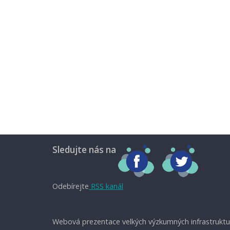
Sledujte nás na
Odebírejte
RSS kanál
Webová prezentace velkých výzkumných infrastruktu