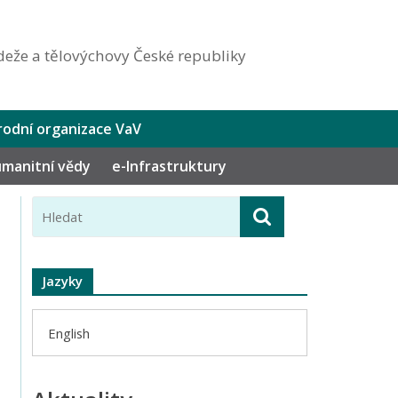
eže a tělovýchovy České republiky
odní organizace VaV
humanitní vědy
e-Infrastruktury
Jazyky
English