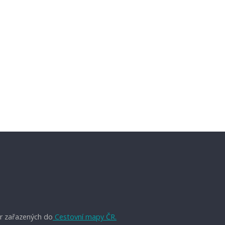
r zařazených do
Cestovní mapy ČR.