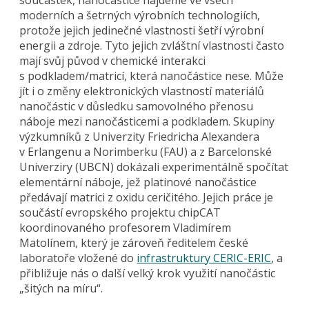
moderních a šetrných výrobních technologiích,
protože jejich jedinečné vlastnosti šetří výrobní
energii a zdroje. Tyto jejich zvláštní vlastnosti často
mají svůj původ v chemické interakci
s podkladem/matricí, která nanočástice nese. Může
jít i o změny elektronických vlastností materiálů
nanočástic v důsledku samovolného přenosu
náboje mezi nanočásticemi a podkladem. Skupiny
výzkumníků z Univerzity Friedricha Alexandera
v Erlangenu a Norimberku (FAU) a z Barcelonské
Univerziry (UBCN) dokázali experimentálně spočítat
elementární náboje, jež platinové nanočástice
předávají matrici z oxidu ceričitého. Jejich práce je
součástí evropského projektu chipCAT
koordinovaného profesorem Vladimírem
Matolínem, který je zároveň ředitelem české
laboratoře vložené do
infrastruktury CERIC-ERIC
, a
přibližuje nás o další velký krok využití nanočástic
„šitých na míru“.