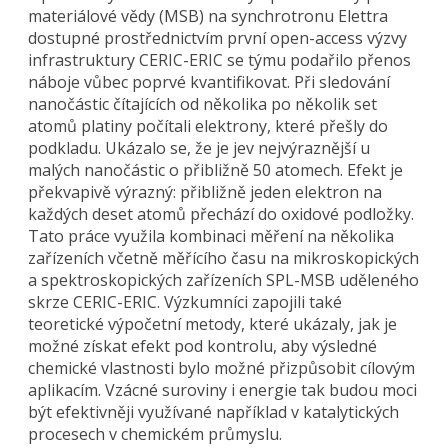
materiálové vědy (MSB) na synchrotronu Elettra
dostupné prostřednictvím první open-access výzvy
infrastruktury CERIC-ERIC se týmu podařilo přenos
náboje vůbec poprvé kvantifikovat. Při sledování
nanočástic čítajících od několika po několik set
atomů platiny počítali elektrony, které přešly do
podkladu. Ukázalo se, že je jev nejvýraznější u
malých nanočástic o přibližně 50 atomech. Efekt je
překvapivě výrazný: přibližně jeden elektron na
každých deset atomů přechází do oxidové podložky.
Tato práce využila kombinaci měření na několika
zařízeních včetně měřícího času na mikroskopických
a spektroskopických zařízeních SPL-MSB uděleného
skrze CERIC-ERIC. Výzkumníci zapojili také
teoretické výpočetní metody, které ukázaly, jak je
možné získat efekt pod kontrolu, aby výsledné
chemické vlastnosti bylo možné přizpůsobit cílovým
aplikacím. Vzácné suroviny i energie tak budou moci
být efektivněji využívané například v katalytických
procesech v chemickém průmyslu.