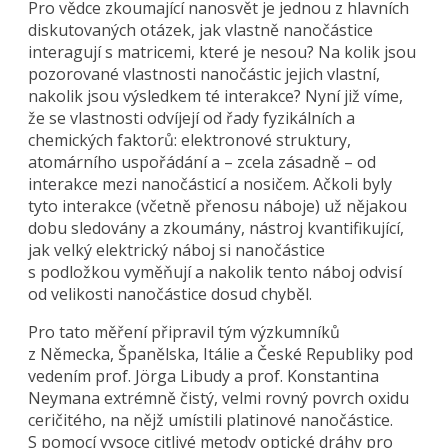
Pro vědce zkoumající nanosvět je jednou z hlavních
diskutovaných otázek, jak vlastně nanočástice
interagují s matricemi, které je nesou? Na kolik jsou
pozorované vlastnosti nanočástic jejich vlastní,
nakolik jsou výsledkem té interakce? Nyní již víme,
že se vlastnosti odvíjejí od řady fyzikálních a
chemických faktorů: elektronové struktury,
atomárního uspořádání a – zcela zásadně – od
interakce mezi nanočásticí a nosičem. Ačkoli byly
tyto interakce (včetně přenosu náboje) už nějakou
dobu sledovány a zkoumány, nástroj kvantifikující,
jak velký elektrický náboj si nanočástice
s podložkou vyměňují a nakolik tento náboj odvisí
od velikosti nanočástice dosud chyběl.
Pro tato měření připravil tým výzkumníků
z Německa, Španělska, Itálie a České Republiky pod
vedením prof. Jörga Libudy a prof. Konstantina
Neymana extrémně čistý, velmi rovný povrch oxidu
ceričitého, na nějž umístili platinové nanočástice.
S pomocí vysoce citlivé metody optické dráhy pro