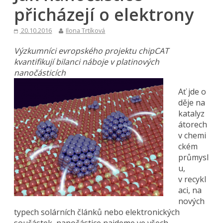
přicházejí o elektrony
20.10.2016
Ilona Trtíková
Výzkumníci evropského projektu chipCAT
kvantifikují bilanci náboje v platinových
nanočásticích
Ať jde o
děje na
katalyz
átorech
v chemi
ckém
průmysl
u,
v recykl
aci, na
nových
typech solárních článků nebo elektronických
součástek, nanočástice najdeme ve všech