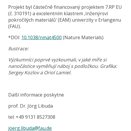
Projekt byl částečně financovaný projektem 7.RP EU
(č. 310191) a excelentním klastrem ‚Inženýrsví
pokročilých materiálů‘ (EAM) univerzity v Erlangenu
(FAU).
*DOI:
10.1038/nmat4500
(Nature Materials)
Ilustrace:
Výzkumníci poprvé vyzkoumali, v jaké míře si
nanočástice vyměňují náboj s podložkou. Grafika:
Sergey Kozlov a Oriol Lamiel.
Další informace poskytne
prof. Dr. Jörg Libuda
tel: +49 9131 8527308
joerg.libuda@fau.de