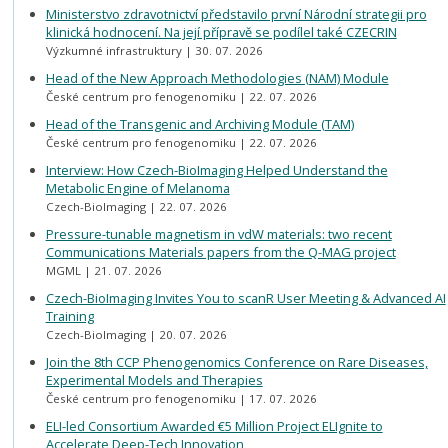
Ministerstvo zdravotnictví představilo první Národní strategii pro
klinická hodnocení. Na její přípravě se podílel také CZECRIN
Výzkumné infrastruktury
30. 07. 2026
Head of the New Approach Methodologies (NAM) Module
České centrum pro fenogenomiku
22. 07. 2026
Head of the Transgenic and Archiving Module (TAM)
České centrum pro fenogenomiku
22. 07. 2026
Interview: How Czech-BioImaging Helped Understand the
Metabolic Engine of Melanoma
Czech-BioImaging
22. 07. 2026
Pressure-tunable magnetism in vdW materials: two recent
Communications Materials papers from the Q-MAG project
MGML
21. 07. 2026
Czech-BioImaging Invites You to scanR User Meeting & Advanced AI
Training
Czech-BioImaging
20. 07. 2026
Join the 8th CCP Phenogenomics Conference on Rare Diseases,
Experimental Models and Therapies
České centrum pro fenogenomiku
17. 07. 2026
ELI-led Consortium Awarded €5 Million Project ELIgnite to
Accelerate Deep-Tech Innovation