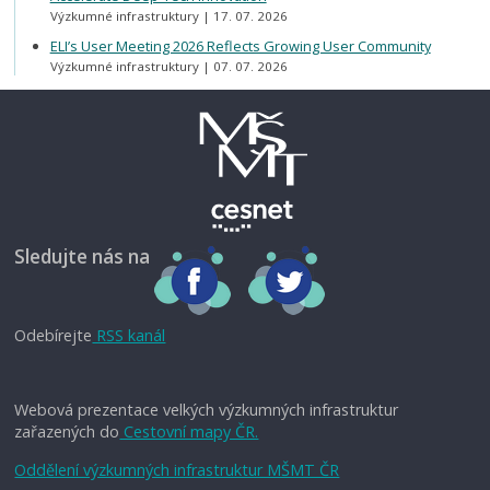
Výzkumné infrastruktury
17. 07. 2026
ELI’s User Meeting 2026 Reflects Growing User Community
Výzkumné infrastruktury
07. 07. 2026
Sledujte nás na
Odebírejte
RSS kanál
Webová prezentace velkých výzkumných infrastruktur
zařazených do
Cestovní mapy ČR.
Oddělení výzkumných infrastruktur MŠMT ČR