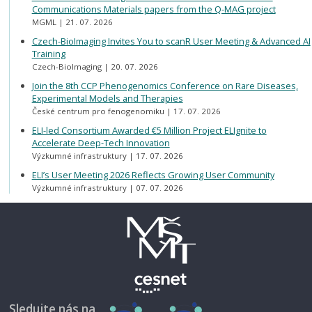
Communications Materials papers from the Q-MAG project
MGML
21. 07. 2026
Czech-BioImaging Invites You to scanR User Meeting & Advanced AI
Training
Czech-BioImaging
20. 07. 2026
Join the 8th CCP Phenogenomics Conference on Rare Diseases,
Experimental Models and Therapies
České centrum pro fenogenomiku
17. 07. 2026
ELI-led Consortium Awarded €5 Million Project ELIgnite to
Accelerate Deep-Tech Innovation
Výzkumné infrastruktury
17. 07. 2026
ELI’s User Meeting 2026 Reflects Growing User Community
Výzkumné infrastruktury
07. 07. 2026
Sledujte nás na