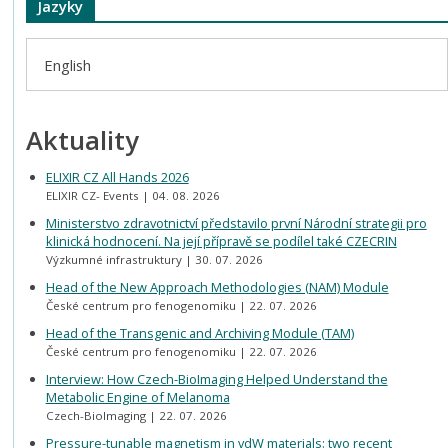
Jazyky
English
Aktuality
ELIXIR CZ All Hands 2026
ELIXIR CZ- Events
04. 08. 2026
Ministerstvo zdravotnictví představilo první Národní strategii pro
klinická hodnocení. Na její přípravě se podílel také CZECRIN
Výzkumné infrastruktury
30. 07. 2026
Head of the New Approach Methodologies (NAM) Module
České centrum pro fenogenomiku
22. 07. 2026
Head of the Transgenic and Archiving Module (TAM)
České centrum pro fenogenomiku
22. 07. 2026
Interview: How Czech-BioImaging Helped Understand the
Metabolic Engine of Melanoma
Czech-BioImaging
22. 07. 2026
Pressure-tunable magnetism in vdW materials: two recent