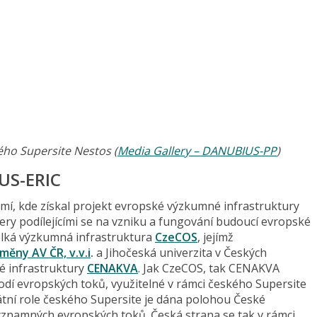
ého Supersite Nestos (
Media Gallery – DANUBIUS-PP
)
US-ERIC
emí, kde získal projekt evropské výzkumné infrastruktury
ry podílejícími se na vzniku a fungování budoucí evropské
lká výzkumná infrastruktura
CzeCOS
, jejímž
měny AV ČR, v.v.i
.
a Jihočeská univerzita v Českých
é infrastruktury
CENAKVA
. Jak CzeCOS, tak CENAKVA
odí evropských toků, využitelné v rámci českého Supersite
átní role českého Supersite je dána polohou České
ýznamných evropských toků. Česká strana se tak v rámci