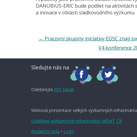
DANUBIUS-ERIC bude podílet na aktivitách s 
a inovace v oblasti sladkovodního výzkumu.
←
Pracovní skupiny iniciativy EOSC znají s
V4 konference 2
Sledujte nás na
Odebírejte
RSS kanál
Webová prezentace velkých výzkumných infrastruktu
Oddělení výzkumných infrastruktur MŠMT ČR
Redakční rada
•
Logo