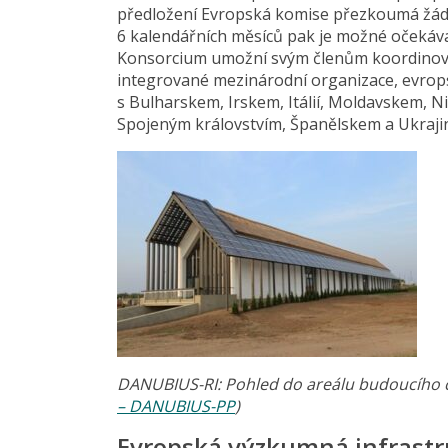
předložení Evropská komise přezkoumá žádo
6 kalendářních měsíců pak je možné očekáv
Konsorcium umožní svým členům koordinovat
integrované mezinárodní organizace, evro
s Bulharskem, Irskem, Itálií, Moldavskem
Spojeným královstvím, Španělskem a Ukrajin
DANUBIUS-RI: Pohled do areálu budoucího 
– DANUBIUS-PP
)
Evropská výzkumná infrast