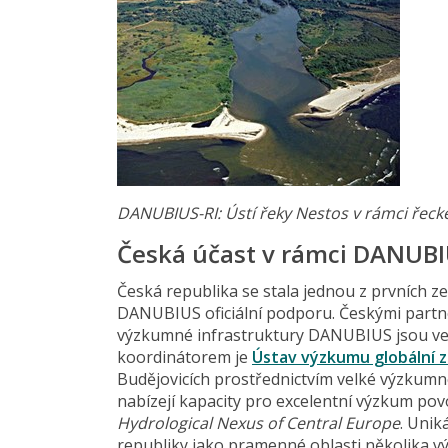
DANUBIUS-RI: Ústí řeky Nestos v rámci řeck
Česká účast v rámci DANUBI
Česká republika se stala jednou z prvních z
DANUBIUS oficiální podporu. Českými partne
výzkumné infrastruktury DANUBIUS jsou ve
koordinátorem je
Ústav výzkumu globální z
Budějovicích prostřednictvím velké výzkumn
nabízejí kapacity pro excelentní výzkum pov
Hydrological Nexus of Central Europe
. Unik
republiky jako pramenné oblasti několika v