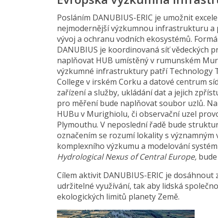
Posláním DANUBIUS-ERIC je umožnit excele
nejmodernější výzkumnou infrastrukturu a 
vývoj a ochranu vodních ekosystémů. Formá
DANUBIUS je koordinovaná síť vědeckých pra
naplňovat HUB umístěný v rumunském Murigh
výzkumné infrastruktury patří Technology Tr
College v irském Corku a datové centrum sídl
zařízení a služby, ukládání dat a jejich zpř
pro měření bude naplňovat soubor uzlů. Např
HUBu v Murighiolu, či observační uzel pro
Plymouthu. V neposlední řadě bude struktu
označením se rozumí lokality s významným v
komplexního výzkumu a modelování systémů 
Hydrological Nexus of Central Europe,
bude 
Cílem aktivit DANUBIUS-ERIC je dosáhnout z
udržitelné využívání, tak aby lidská společn
ekologických limitů planety Země.