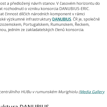
st a předložený návrh stanov. V časovém horizontu do
at rozhodnutí o vzniku konsorcia DANUBIUS-ERIC.
 činnost dílčích národních komponent v rámci
pské výzkumné infrastruktury
DANUBIUS
. ČR je, společně
, Nizozemskem, Portugalskem, Rumunskem, Řeckem,
ou, jedním ze zakladatelských členů konsorcia.
centrálního HUBu v rumunském Murighiolu (
Media Gallery
ruktura DANUBIUS