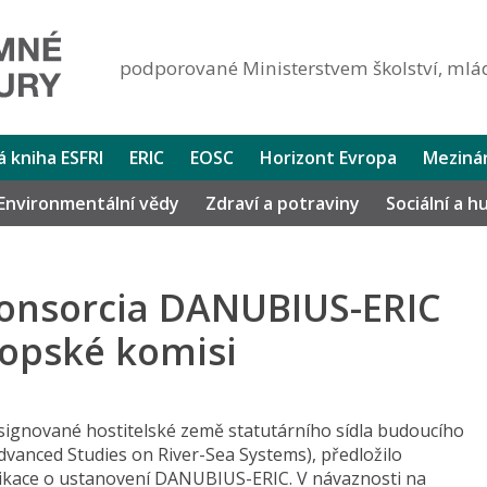
podporované Ministerstvem školství, mlád
lá kniha ESFRI
ERIC
EOSC
Horizont Evropa
Mezinár
Environmentální vědy
Zdraví a potraviny
Sociální a 
konsorcia DANUBIUS-ERIC
ropské komisi
signované hostitelské země statutárního sídla budoucího
vanced Studies on River-Sea Systems), předložilo
plikace o ustanovení DANUBIUS-ERIC. V návaznosti na