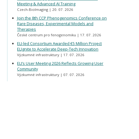
Meeting & Advanced AI Training
Czech-BioImaging
20. 07. 2026
Join the 8th CCP Phenogenomics Conference on
Rare Diseases, Experimental Models and
Therapies
České centrum pro fenogenomiku
17. 07. 2026
ELI-led Consortium Awarded €5 Million Project
ELIgnite to Accelerate Deep-Tech Innovation
Výzkumné infrastruktury
17. 07. 2026
ELI’s User Meeting 2026 Reflects Growing User
Community
Výzkumné infrastruktury
07. 07. 2026