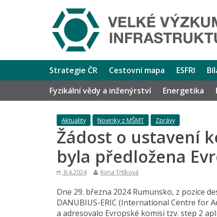
Strategie ČR
Cestovní mapa
ESFRI
Bí
Fyzikální vědy a inženýrství
Energetika
Aktuality
Novinky z MŠMT
Zprávy
Žádost o ustavení 
byla předložena Ev
8.4.2024
Ilona Trtíková
Dne 29. března 2024 Rumunsko, z pozice de
DANUBIUS-ERIC (International Centre for Ad
a adresovalo Evropské komisi tzv. step 2 a