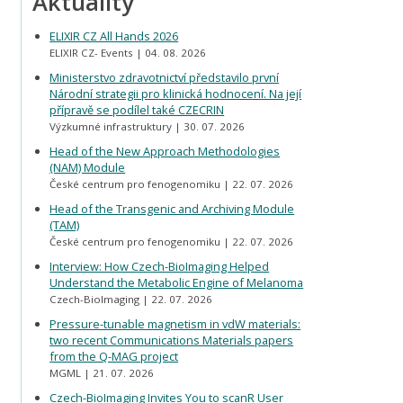
Aktuality
ELIXIR CZ All Hands 2026
ELIXIR CZ- Events
04. 08. 2026
Ministerstvo zdravotnictví představilo první
Národní strategii pro klinická hodnocení. Na její
přípravě se podílel také CZECRIN
Výzkumné infrastruktury
30. 07. 2026
Head of the New Approach Methodologies
(NAM) Module
České centrum pro fenogenomiku
22. 07. 2026
Head of the Transgenic and Archiving Module
(TAM)
České centrum pro fenogenomiku
22. 07. 2026
Interview: How Czech-BioImaging Helped
Understand the Metabolic Engine of Melanoma
Czech-BioImaging
22. 07. 2026
Pressure-tunable magnetism in vdW materials:
two recent Communications Materials papers
from the Q-MAG project
MGML
21. 07. 2026
Czech-BioImaging Invites You to scanR User