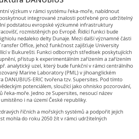
ntní výzkum v rámci systému řeka-moře, nabídnout
poskytnout integrované znalosti potřebné pro udržitelný
lní podstatou evropské výzkumné infrastruktury
covišť, rozmístěných po Evropě. Řídící funkci bude
iolu nedaleko delty Dunaje. Mezi další významné části
ansfer Office, jehož funkčnost zajišťuje University
ící v Bukurešti. Funkci odborných středisek poskytujících
ístupnění, přístup k experimentálním zařízením a zařízením
. analytický uzel, který bude funkční v rámci centrálního
vozovaný Marine Laboratory (PML) v jihoanglickém
ra DANUBIUS-ERIC tvořena tzv. Supersites. Pod tímto
ědeckým potenciálem, sloužící jako ohnisko pozorování,
řeka-moře. Jedno ze Supersites, nesoucí název
umístěno i na území České republiky.
dravých říčních a mořských systémů a podpořit jejich
ost mohla do roku 2050 žít v rámci udržitelných