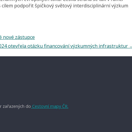
cílem podpořit špičkový světový interdisciplinární výzkum
vé nové zástupce
024 otevřela otázku financování výzkumných infrastruktur
r zařazených do
Cestovní mapy ČR.