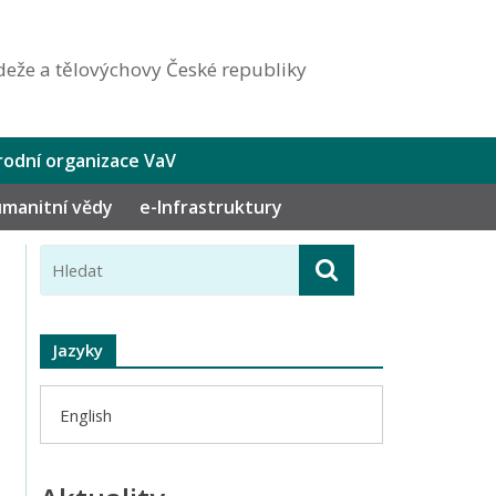
eže a tělovýchovy České republiky
odní organizace VaV
humanitní vědy
e-Infrastruktury
Jazyky
English