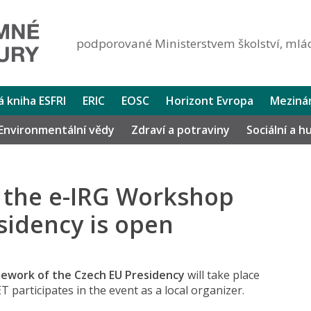
podporované Ministerstvem školství, mlád
lá kniha ESFRI
ERIC
EOSC
Horizont Evropa
Mezinár
Environmentální vědy
Zdraví a potraviny
Sociální a 
r the e-IRG Workshop
sidency is open
mework of the Czech EU Presidency
will take place
T participates in the event as a local organizer.