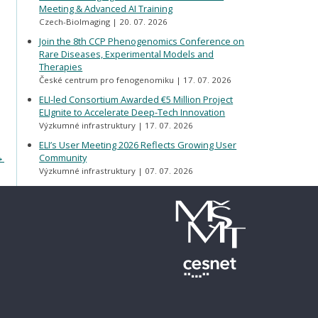
Meeting & Advanced AI Training
Czech-BioImaging
20. 07. 2026
Join the 8th CCP Phenogenomics Conference on
Rare Diseases, Experimental Models and
Therapies
České centrum pro fenogenomiku
17. 07. 2026
ELI-led Consortium Awarded €5 Million Project
ELIgnite to Accelerate Deep-Tech Innovation
Výzkumné infrastruktury
17. 07. 2026
ELI’s User Meeting 2026 Reflects Growing User
→
Community
Výzkumné infrastruktury
07. 07. 2026