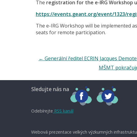
The
registration for the e-IRG Workshop 
https://events.geant.org/event/1323/regi
The e-IRG Workshop will be implemented as 
seats for remote participation.
←
Generální ředitel ECRIN Jacques Demote
MŠMT pokračuje 
Sledujte nás na
Odebírejte
RSS kanál
Webová prezentace velkých výzkumných infrastruktu