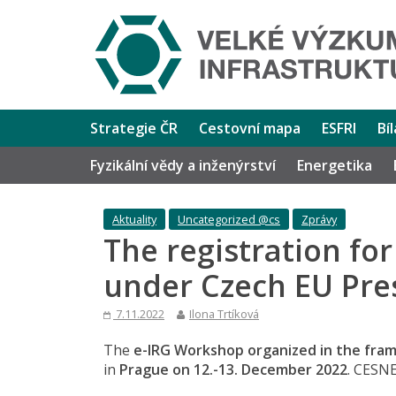
Strategie ČR
Cestovní mapa
ESFRI
Bí
Fyzikální vědy a inženýrství
Energetika
Aktuality
Uncategorized @cs
Zprávy
The registration fo
under Czech EU Pre
7.11.2022
Ilona Trtíková
The
e-IRG Workshop organized in the fra
in
Prague on 12.-13. December 2022
. CESNE