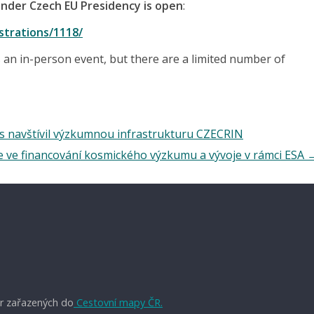
under Czech EU Presidency is open
:
strations/1118/
an in-person event, but there are a limited number of
s navštívil výzkumnou infrastrukturu CZECRIN
ve financování kosmického výzkumu a vývoje v rámci ESA
r zařazených do
Cestovní mapy ČR.