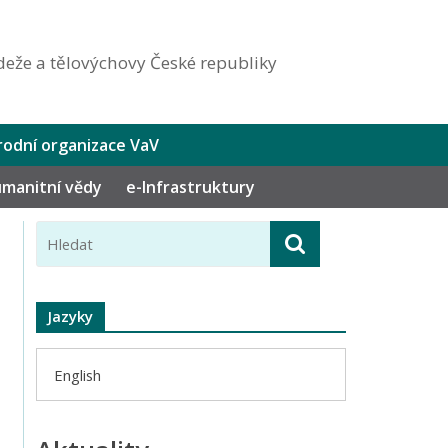
eže a tělovýchovy České republiky
odní organizace VaV
humanitní vědy
e-Infrastruktury
Jazyky
English