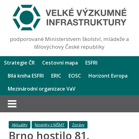
podporované Ministerstvem školství, mládeže a
tělovýchovy České republiky
Strategie ČR
Cestovní mapa
ESFRI
Bílá kniha ESFRI
ERIC
EOSC
Horizont Evropa
Mezinárodní organizace VaV
Aktuality
Novinky z MŠMT
Zprávy
Brno hostilo 81.