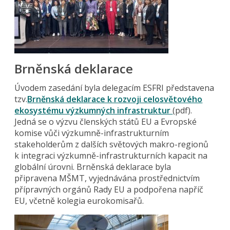
Brněnská deklarace
Úvodem zasedání byla delegacím ESFRI představena
tzv.
Brněnská deklarace k rozvoji celosvětového
ekosystému výzkumných infrastruktur
(pdf).
Jedná se o výzvu členských států EU a Evropské
komise vůči výzkumně-infrastrukturním
stakeholderům z dalších světových makro-regionů
k integraci výzkumně-infrastrukturních kapacit na
globální úrovni. Brněnská deklarace byla
připravena MŠMT, vyjednávána prostřednictvím
přípravných orgánů Rady EU a podpořena napříč
EU, včetně kolegia eurokomisařů.