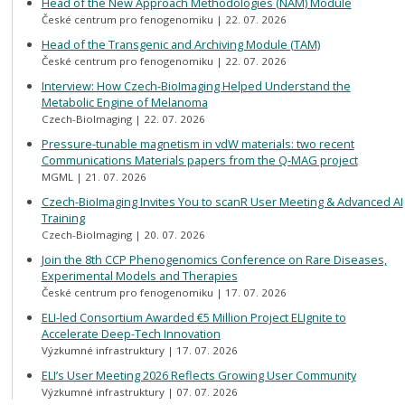
Head of the New Approach Methodologies (NAM) Module
České centrum pro fenogenomiku
22. 07. 2026
Head of the Transgenic and Archiving Module (TAM)
České centrum pro fenogenomiku
22. 07. 2026
Interview: How Czech-BioImaging Helped Understand the
Metabolic Engine of Melanoma
Czech-BioImaging
22. 07. 2026
Pressure-tunable magnetism in vdW materials: two recent
Communications Materials papers from the Q-MAG project
MGML
21. 07. 2026
Czech-BioImaging Invites You to scanR User Meeting & Advanced AI
Training
Czech-BioImaging
20. 07. 2026
Join the 8th CCP Phenogenomics Conference on Rare Diseases,
Experimental Models and Therapies
České centrum pro fenogenomiku
17. 07. 2026
ELI-led Consortium Awarded €5 Million Project ELIgnite to
Accelerate Deep-Tech Innovation
Výzkumné infrastruktury
17. 07. 2026
ELI’s User Meeting 2026 Reflects Growing User Community
Výzkumné infrastruktury
07. 07. 2026