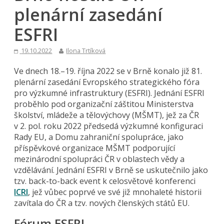
plenární zasedání
ESFRI
19.10.2022
Ilona Trtíková
Ve dnech 18.–19. října 2022 se v Brně konalo již 81.
plenární zasedání Evropského strategického fóra
pro výzkumné infrastruktury (ESFRI). Jednání ESFRI
proběhlo pod organizační záštitou Ministerstva
školství, mládeže a tělovýchovy (MŠMT), jež za ČR
v 2. pol. roku 2022 předsedá výzkumné konfiguraci
Rady EU, a Domu zahraniční spolupráce, jako
příspěvkové organizace MŠMT podporující
mezinárodní spolupráci ČR v oblastech vědy a
vzdělávání. Jednání ESFRI v Brně se uskutečnilo jako
tzv. back-to-back event k celosvětové konferenci
ICRI
, jež vůbec poprvé ve své již mnohaleté historii
zavítala do ČR a tzv. nových členských států EU.
Fórum ESFRI