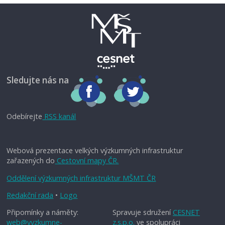
Sledujte nás na
Odebírejte
RSS kanál
Webová prezentace velkých výzkumných infrastruktur
zařazených do
Cestovní mapy ČR.
Oddělení výzkumných infrastruktur MŠMT ČR
Redakční rada
•
Logo
Připomínky a náměty:
Spravuje sdružení
CESNET
web@vyzkumne-
z.s.p.o.
ve spolupráci