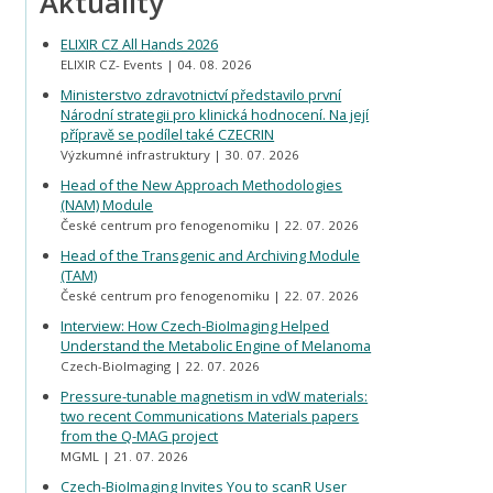
Aktuality
ELIXIR CZ All Hands 2026
ELIXIR CZ- Events
04. 08. 2026
Ministerstvo zdravotnictví představilo první
Národní strategii pro klinická hodnocení. Na její
přípravě se podílel také CZECRIN
Výzkumné infrastruktury
30. 07. 2026
Head of the New Approach Methodologies
(NAM) Module
České centrum pro fenogenomiku
22. 07. 2026
Head of the Transgenic and Archiving Module
(TAM)
České centrum pro fenogenomiku
22. 07. 2026
Interview: How Czech-BioImaging Helped
Understand the Metabolic Engine of Melanoma
Czech-BioImaging
22. 07. 2026
Pressure-tunable magnetism in vdW materials:
two recent Communications Materials papers
from the Q-MAG project
MGML
21. 07. 2026
Czech-BioImaging Invites You to scanR User