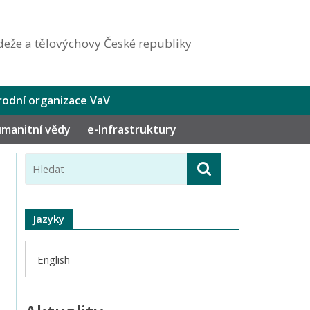
eže a tělovýchovy České republiky
odní organizace VaV
humanitní vědy
e-Infrastruktury
Jazyky
English