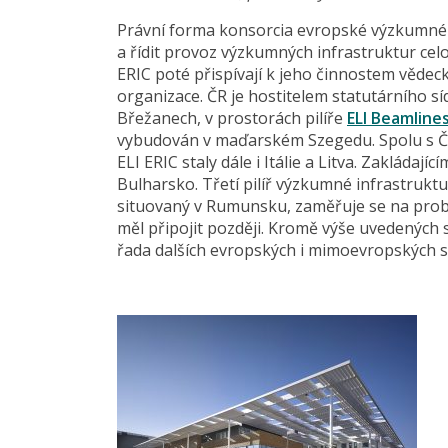
Právní forma konsorcia evropské výzkumné 
a řídit provoz výzkumných infrastruktur c
ERIC poté přispívají k jeho činnostem vědec
organizace. ČR je hostitelem statutárního sí
Břežanech, v prostorách pilíře
ELI Beamline
vybudován v maďarském Szegedu. Spolu s ČR
ELI ERIC staly dále i Itálie a Litva. Zakládaj
Bulharsko. Třetí pilíř výzkumné infrastruktu
situovaný v Rumunsku, zaměřuje se na probl
měl připojit později. Kromě výše uvedených s
řada dalších evropských i mimoevropských s