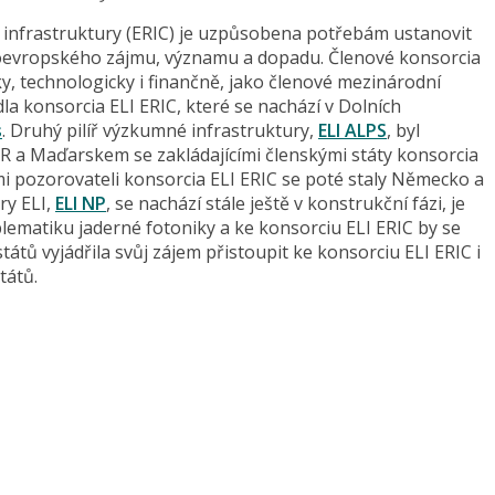
infrastruktury (ERIC) je uzpůsobena potřebám ustanovit
eloevropského zájmu, významu a dopadu. Členové konsorcia
ky, technologicky i finančně, jako členové mezinárodní
dla konsorcia ELI ERIC, které se nachází v Dolních
s
. Druhý pilíř výzkumné infrastruktury,
ELI ALPS
, byl
 a Maďarskem se zakládajícími členskými státy konsorcia
ícími pozorovateli konsorcia ELI ERIC se poté staly Německo a
ry ELI,
ELI NP
, se nachází stále ještě v konstrukční fázi, je
ematiku jaderné fotoniky a ke konsorciu ELI ERIC by se
tátů vyjádřila svůj zájem přistoupit ke konsorciu ELI ERIC i
tátů.