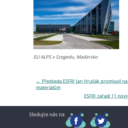
ELI ALPS v Szegedu, Maďarsko
←
Předseda ESFRI Jan Hrušák promluvil na
materiálům
ESFRI zařadí 11 nov
Sledujte nás na