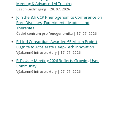
Meeting & Advanced AI Training
Czech-BioImaging
20. 07. 2026
Join the 8th CCP Phenogenomics Conference on
Rare Diseases, Experimental Models and
Therapies
České centrum pro fenogenomiku
17. 07. 2026
ELI-led Consortium Awarded €5 Million Project
ELIgnite to Accelerate Deep-Tech Innovation
Výzkumné infrastruktury
17. 07. 2026
ELI’s User Meeting 2026 Reflects Growing User
Community
Výzkumné infrastruktury
07. 07. 2026