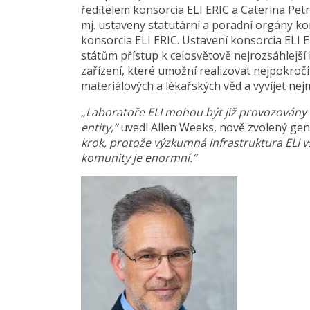
ředitelem konsorcia ELI ERIC a Caterina Pet
mj. ustaveny statutární a poradní orgány ko
konsorcia ELI ERIC. Ustavení konsorcia ELI
státům přístup k celosvětově nejrozsáhlejší 
zařízení, které umožní realizovat nejpokroči
materiálových a lékařských věd a vyvíjet ne
„
Laboratoře ELI mohou být již provozovány 
entity,“
uvedl Allen Weeks, nově zvolený gener
krok, protože výzkumná infrastruktura ELI 
komunity je enormní.“