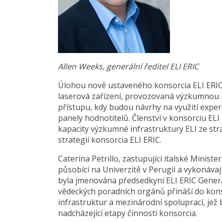
Allen Weeks, generální ředitel ELI ERIC
Úlohou nově ustaveného konsorcia ELI ERI
laserová zařízení, provozovaná výzkumnou i
přístupu, kdy budou návrhy na využití exper
panely hodnotitelů. Členství v konsorciu EL
kapacity výzkumné infrastruktury ELI ze stra
strategií konsorcia ELI ERIC.
Caterina Petrillo, zastupující italské Minis
působící na Univerzitě v Perugii a vykonávají
byla jmenována předsedkyní ELI ERIC Genera
vědeckých poradních orgánů přináší do kon
infrastruktur a mezinárodní spoluprací, je
nadcházející etapy činností konsorcia.