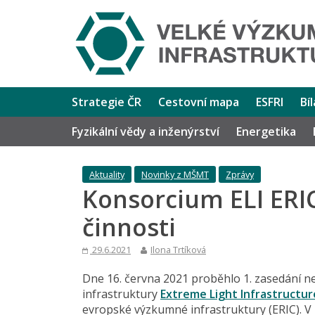
Strategie ČR
Cestovní mapa
ESFRI
Bí
Fyzikální vědy a inženýrství
Energetika
Aktuality
Novinky z MŠMT
Zprávy
Konsorcium ELI ERIC 
činnosti
29.6.2021
Ilona Trtíková
Dne 16. června 2021 proběhlo 1. zasedání 
infrastruktury
Extreme Light Infrastructure
evropské výzkumné infrastruktury (ERIC). V