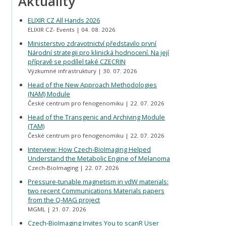
Aktuality
ELIXIR CZ All Hands 2026
ELIXIR CZ- Events
04. 08. 2026
Ministerstvo zdravotnictví představilo první
Národní strategii pro klinická hodnocení. Na její
přípravě se podílel také CZECRIN
Výzkumné infrastruktury
30. 07. 2026
Head of the New Approach Methodologies
(NAM) Module
České centrum pro fenogenomiku
22. 07. 2026
Head of the Transgenic and Archiving Module
(TAM)
České centrum pro fenogenomiku
22. 07. 2026
Interview: How Czech-BioImaging Helped
Understand the Metabolic Engine of Melanoma
Czech-BioImaging
22. 07. 2026
Pressure-tunable magnetism in vdW materials:
two recent Communications Materials papers
from the Q-MAG project
MGML
21. 07. 2026
Czech-BioImaging Invites You to scanR User