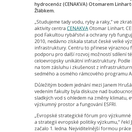
hydrocenóz (CENAKVA) Otomarem Linharte
Žlábkem.
„Studujeme tady vodu, ryby a raky,“ ve zkrat
aktivity centra
CENAKVA
Otomar Linhart. CE
pod Fakultou rybářství a ochrany ryb fungu
2010, nedávno získala statut české velké v
infrastruktury. Centru to přinese výraznou 
podporu pro další rozvoj možností sdílení t
celoevropsky unikátní infrastruktury. Podle
na tom zásluhu i zkušenost z infrastruktur
sedmého a osmého rámcového programu 
Důležitým bodem jednání mezi Janem Hruš
vedením fakulty byla diskuze nad budoucno
sladkých vod s ohledem na změny klimatu, 
výzkumný prostor a fungování ESFRI.
„Evropské strategické fórum pro výzkumné i
a strategii evropské politiky výzkumu,“ řekl
začalo 1. ledna. Nejviditelnější formou prá