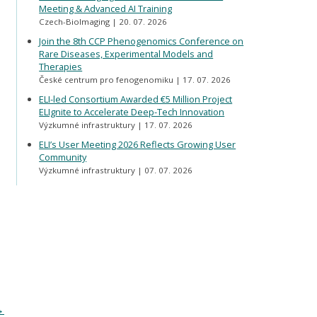
Meeting & Advanced AI Training
Czech-BioImaging
20. 07. 2026
Join the 8th CCP Phenogenomics Conference on
Rare Diseases, Experimental Models and
Therapies
České centrum pro fenogenomiku
17. 07. 2026
ELI-led Consortium Awarded €5 Million Project
ELIgnite to Accelerate Deep-Tech Innovation
Výzkumné infrastruktury
17. 07. 2026
ELI’s User Meeting 2026 Reflects Growing User
Community
Výzkumné infrastruktury
07. 07. 2026
→