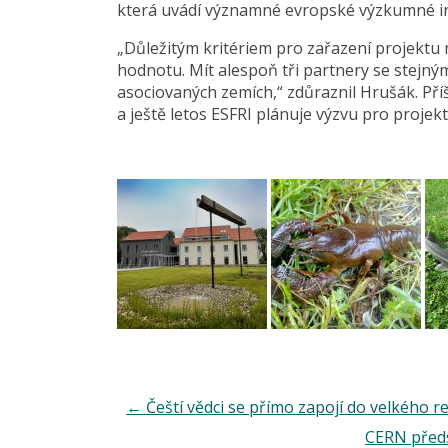
která uvádí významné evropské výzkumné in
„Důležitým kritériem pro zařazení projektu
hodnotu. Mít alespoň tři partnery se stejn
asociovaných zemích,“ zdůraznil Hrušák. Pří
a ještě letos ESFRI plánuje výzvu pro projek
←
Čeští vědci se přímo zapojí do velkého
CERN před