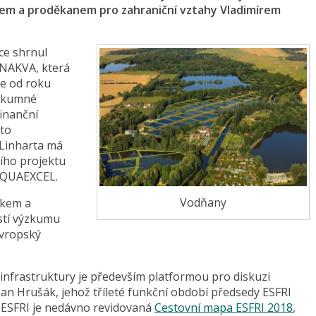
m a proděkanem pro zahraniční vztahy Vladimírem
ce shrnul
NAKVA, která
je od roku
ýzkumné
finanční
éto
 Linharta má
ního projektu
AQUAEXCEL.
Vodňany
ákem a
stí výzkumu
evropský
nfrastruktury je především platformou pro diskuzi
 Jan Hrušák, jehož tříleté funkční období předsedy ESFRI
ce ESFRI je nedávno revidovaná
Cestovní mapa ESFRI 2018
,