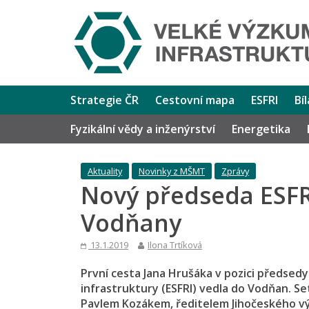
Strategie ČR
Cestovní mapa
ESFRI
Bí
Fyzikální vědy a inženýrství
Energetika
Aktuality
Novinky z MŠMT
Zprávy
Nový předseda ESFRI
Vodňany
13.1.2019
Ilona Trtíková
První cesta Jana Hrušáka v pozici předse
infrastruktury (ESFRI) vedla do Vodňan. Se
Pavlem Kozákem, ředitelem Jihočeského vý