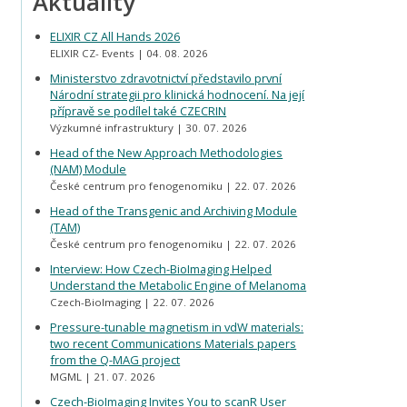
Aktuality
ELIXIR CZ All Hands 2026
ELIXIR CZ- Events
04. 08. 2026
Ministerstvo zdravotnictví představilo první
Národní strategii pro klinická hodnocení. Na její
přípravě se podílel také CZECRIN
Výzkumné infrastruktury
30. 07. 2026
Head of the New Approach Methodologies
(NAM) Module
České centrum pro fenogenomiku
22. 07. 2026
Head of the Transgenic and Archiving Module
(TAM)
České centrum pro fenogenomiku
22. 07. 2026
Interview: How Czech-BioImaging Helped
Understand the Metabolic Engine of Melanoma
Czech-BioImaging
22. 07. 2026
Pressure-tunable magnetism in vdW materials:
two recent Communications Materials papers
from the Q-MAG project
MGML
21. 07. 2026
Czech-BioImaging Invites You to scanR User