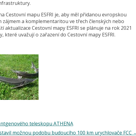
frastruktury.
 na Cestovní mapu ESFRI je, aby měl přidanou evropskou
ým zájmem a komplementaritou ve třech členských nebo
ští aktualizace Cestovní mapy ESFRI se plánuje na rok 2021
ty, které uvažují o zařazení do Cestovní mapy ESFRI.
 rentgenového teleskopu ATHENA
stavil možnou podobu budoucího 100 km urychlovače FCC