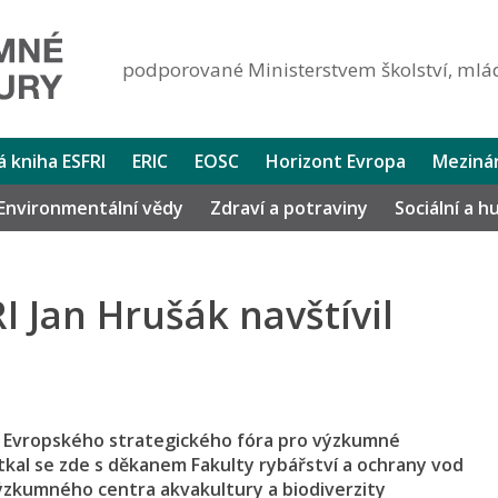
podporované Ministerstvem školství, mlád
lá kniha ESFRI
ERIC
EOSC
Horizont Evropa
Mezinár
Environmentální vědy
Zdraví a potraviny
Sociální a 
 Jan Hrušák navštívil
dy Evropského strategického fóra pro výzkumné
tkal se zde s děkanem Fakulty rybářství a ochrany vod
zkumného centra akvakultury a biodiverzity