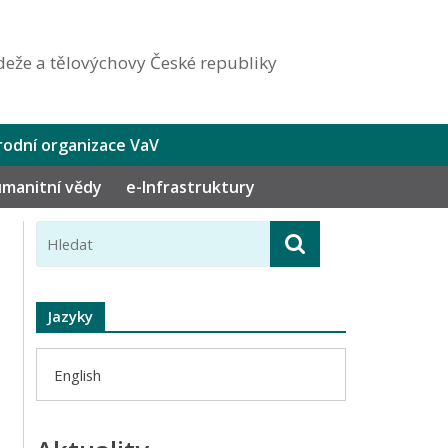
eže a tělovýchovy České republiky
odní organizace VaV
humanitní vědy
e-Infrastruktury
Jazyky
English