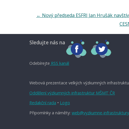
←
Nový předseda ESFRI Jan Hrušák navštív
CESN
Sledujte nás na
Odebírejte
RSS kanál
Webová prezentace velkých výzkumných infrastruktu
Oddělení výzkumných infrastruktur MŠMT ČR
Redakční rada
•
Logo
Připomínky a náměty:
web@vyzkumne-infrastruktury