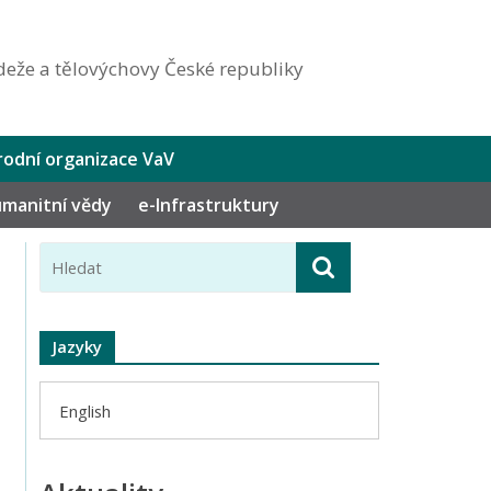
eže a tělovýchovy České republiky
odní organizace VaV
humanitní vědy
e-Infrastruktury
Jazyky
English