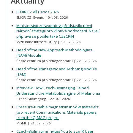
Aktuality
ELIXIR CZ All Hands 2026
ELIXIR CZ- Events
04. 08. 2026
Ministerstvo zdravotnictví představilo první
Národní strategii pro klinická hodnocení. Na její
přípravě se podílel také CZECRIN
Výzkumné infrastruktury
30. 07. 2026
Head of the New Approach Methodologies
(NAM) Module
České centrum pro fenogenomiku
22. 07. 2026
Head of the Transgenic and Archiving Module
(TAM)
České centrum pro fenogenomiku
22. 07. 2026
Interview: How Czech-BioImaging Helped
Understand the Metabolic Engine of Melanoma
Czech-BioImaging
22. 07. 2026
Pressure-tunable magnetism in vdW materials:
two recent Communications Materials papers
from the Q-MAG project
MGML
21. 07. 2026
Czech-BioImaging Invites You to scanR User