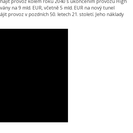
ahájit provoz kolem roku 2040 s ukončením provozu High
vány na 9 mld. EUR, včetně 5 mld. EUR na nový tunel
it provoz v pozdních 50. letech 21. století. Jeho náklady