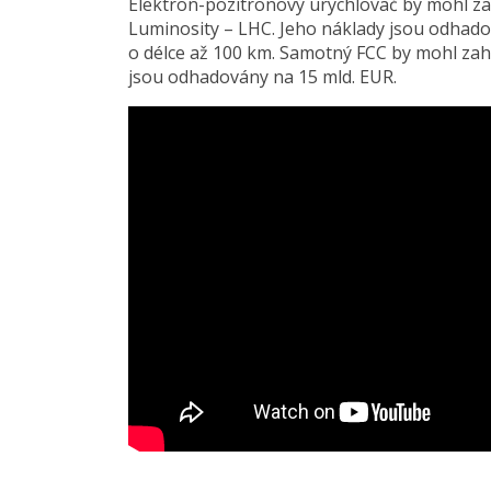
Elektron-pozitronový urychlovač by mohl z
Luminosity – LHC. Jeho náklady jsou odhado
o délce až 100 km. Samotný FCC by mohl zaháj
jsou odhadovány na 15 mld. EUR.