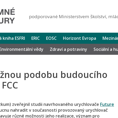
podporované Ministerstvem školství, mlád
lá kniha ESFRI
ERIC
EOSC
Horizont Evropa
Mezinár
Environmentální vědy
Zdraví a potraviny
Sociální a 
ožnou podobu budoucího
 FCC
zkum) zveřejnil studii navrhovaného urychlovače
Future
oucnu nahradit v současnosti provozovaný urychlovač
avuje různé možnosti jeho realizace, význam pro