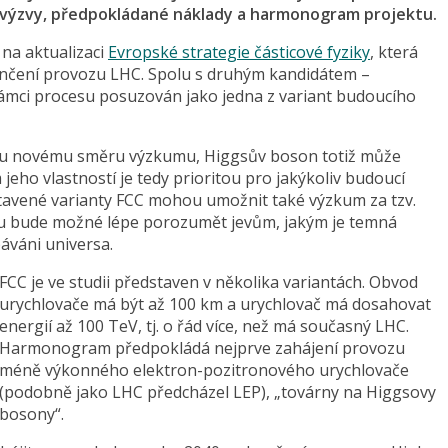
é výzvy, předpokládané náklady a harmonogram projektu.
 na aktualizaci
Evropské strategie částicové fyziky
, která
ončení provozu LHC. Spolu s druhým kandidátem –
ámci procesu posuzován jako jedna z variant budoucího
tu novému směru výzkumu, Higgsův boson totiž může
 jeho vlastností je tedy prioritou pro jakýkoliv budoucí
dstavené varianty FCC mohou umožnit také výzkum za tzv.
emu bude možné lépe porozumět jevům, jakým je temná
áváni universa.
FCC je ve studii představen v několika variantách. Obvod
urychlovače má být až 100 km a urychlovač má dosahovat
energií až 100 TeV, tj. o řád více, než má současný LHC.
Harmonogram předpokládá nejprve zahájení provozu
méně výkonného elektron-pozitronového urychlovače
(podobně jako LHC předcházel LEP), „továrny na Higgsovy
bosony“.