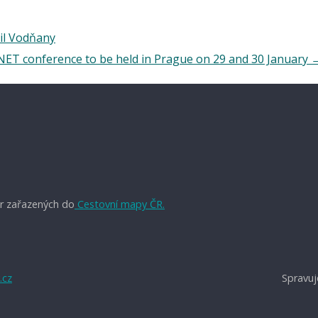
il Vodňany
ET conference to be held in Prague on 29 and 30 January
r zařazených do
Cestovní mapy ČR.
.cz
Spravuj