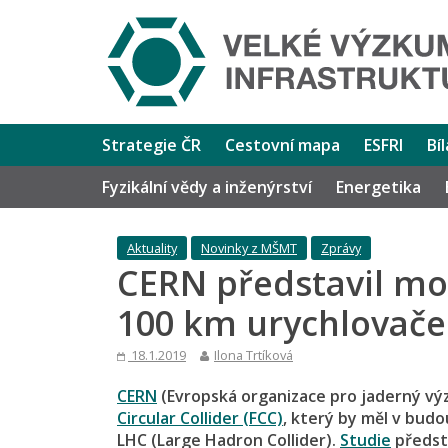
Strategie ČR
Cestovní mapa
ESFRI
Bí
Fyzikální vědy a inženýrství
Energetika
Aktuality
Novinky z MŠMT
Zprávy
CERN představil m
100 km urychlovače
18.1.2019
Ilona Trtíková
CERN
(Evropská organizace pro jaderný vý
Circular Collider (FCC)
, který by měl v bud
LHC (Large Hadron Collider).
Studie
předst