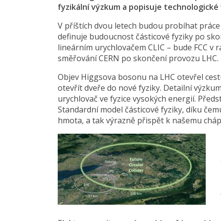
fyzikální výzkum a popisuje technologick
V příštích dvou letech budou probíhat práce
definuje budoucnost částicové fyziky po sk
lineárním urychlovačem CLIC – bude FCC v r
směřování CERN po skončení provozu LHC.
Objev Higgsova bosonu na LHC otevřel ces
otevřít dveře do nové fyziky. Detailní výzkum
urychlovač ve fyzice vysokých energií. Pře
Standardní model částicové fyziky, díku č
hmota, a tak výrazně přispět k našemu cháp