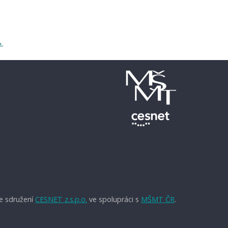
→
e sdružení
CESNET z.s.p.o.
ve spolupráci s
MŠMT ČR
.