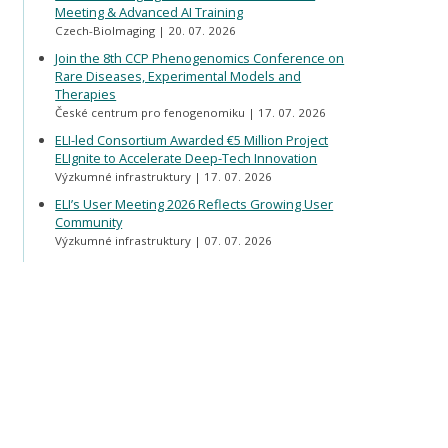
Meeting & Advanced AI Training
Czech-BioImaging
20. 07. 2026
Join the 8th CCP Phenogenomics Conference on
Rare Diseases, Experimental Models and
Therapies
České centrum pro fenogenomiku
17. 07. 2026
ELI-led Consortium Awarded €5 Million Project
ELIgnite to Accelerate Deep-Tech Innovation
Výzkumné infrastruktury
17. 07. 2026
ELI’s User Meeting 2026 Reflects Growing User
Community
Výzkumné infrastruktury
07. 07. 2026