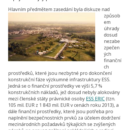
Hlavním předmět
em zasedání byla diskuze nad
způsob
em
úhrady
dosud
nezabe
zpečen
ých
finanční
ch
prostředků, které jsou nezbytné pro dokončení
konstrukční fáze výzkumné infrastruktury ESS.
Jedná se o finanční prostředky ve výši 5,7 %
konstrukčních nákladů, jež dosud nebyly alokovány
mezi členské státy právnické osoby
ESS ERIC
(tzn.
105 mil. EUR z 1 843 mil. EUR v cenách roku 2013), a
dále finanční prostředky, které jsou potřeba pro
naplnění bezpečnostních prvků za účelem dodržení
mezinárodních požadavků týkajících se zvýšených