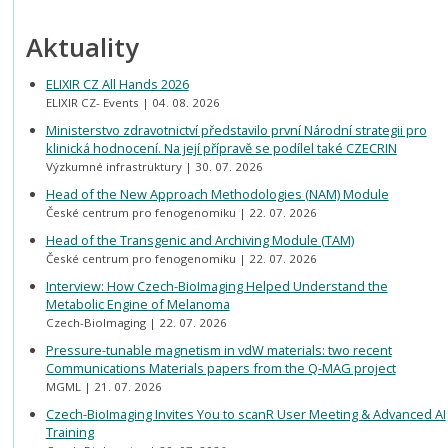
Aktuality
ELIXIR CZ All Hands 2026
ELIXIR CZ- Events
04. 08. 2026
Ministerstvo zdravotnictví představilo první Národní strategii pro
klinická hodnocení. Na její přípravě se podílel také CZECRIN
Výzkumné infrastruktury
30. 07. 2026
Head of the New Approach Methodologies (NAM) Module
České centrum pro fenogenomiku
22. 07. 2026
Head of the Transgenic and Archiving Module (TAM)
České centrum pro fenogenomiku
22. 07. 2026
Interview: How Czech-BioImaging Helped Understand the
Metabolic Engine of Melanoma
Czech-BioImaging
22. 07. 2026
Pressure-tunable magnetism in vdW materials: two recent
Communications Materials papers from the Q-MAG project
MGML
21. 07. 2026
Czech-BioImaging Invites You to scanR User Meeting & Advanced AI
Training