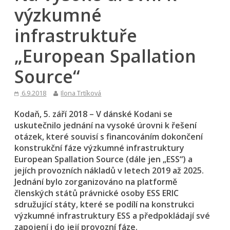
výzkumné
infrastruktuře
„European Spallation
Source“
6.9.2018
Ilona Trtíková
Kodaň, 5. září 2018 – V dánské Kodani se
uskutečnilo jednání na vysoké úrovni k řešení
otázek, které souvisí s financováním dokončení
konstrukční fáze výzkumné infrastruktury
European Spallation Source (dále jen „ESS“) a
jejích provozních nákladů v letech 2019 až 2025.
Jednání bylo zorganizováno na platformě
členských států právnické osoby ESS ERIC
sdružující státy, které se p
odílí na konstrukci
výzkumné infrastruktury ESS a předpokládají své
zapojení i do její provozní fáze.