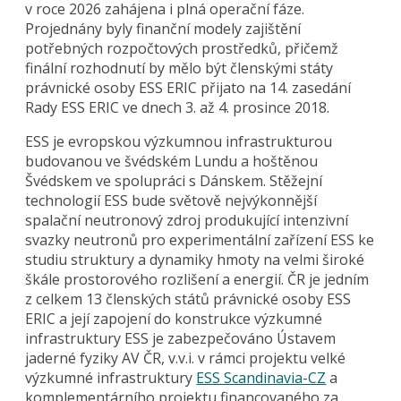
v roce 2026 zahájena i plná operační fáze.
Projednány byly finanční modely zajištění
potřebných rozpočtových prostředků, přičemž
finální rozhodnutí by mělo být členskými státy
právnické osoby ESS ERIC přijato na 14. zasedání
Rady ESS ERIC ve dnech 3. až 4. prosince 2018.
ESS je evropskou výzkumnou infrastrukturou
budovanou ve švédském Lundu a hoštěnou
Švédskem ve spolupráci s Dánskem. Stěžejní
technologií ESS bude světově nejvýkonnější
spalační neutronový zdroj produkující intenzivní
svazky neutronů pro experimentální zařízení ESS ke
studiu struktury a dynamiky hmoty na velmi široké
škále prostorového rozlišení a energií. ČR je jedním
z celkem 13 členských států právnické osoby ESS
ERIC a její zapojení do konstrukce výzkumné
infrastruktury ESS je zabezpečováno Ústavem
jaderné fyziky AV ČR, v.v.i. v rámci projektu velké
výzkumné infrastruktury
ESS Scandinavia-CZ
a
komplementárního projektu financovaného za