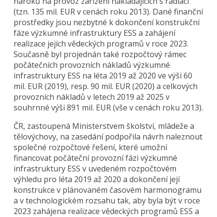
nároků na provoz zařízení nakládajících s radiací
(tzn. 135 mil. EUR v cenách roku 2013). Dané finanční
prostředky jsou nezbytné k dokončení konstrukční
fáze výzkumné infrastruktury ESS a zahájení
realizace jejích vědeckých programů v roce 2023.
Současně byl projednán také rozpočtový rámec
počátečních provozních nákladů výzkumné
infrastruktury ESS na léta 2019 až 2020 ve výši 60
mil. EUR (2019), resp. 90 mil. EUR (2020) a celkových
provozních nákladů v letech 2019 až 2025 v
souhrnné výši 891 mil. EUR (vše v cenách roku 2013).
ČR, zastoupená Ministerstvem školství, mládeže a
tělovýchovy, na zasedání podpořila návrh naleznout
společné rozpočtové řešení, které umožní
financovat počáteční provozní fázi výzkumné
infrastruktury ESS v uvedeném rozpočtovém
výhledu pro léta 2019 až 2020 a dokončení její
konstrukce v plánovaném časovém harmonogramu
a v technologickém rozsahu tak, aby byla být v roce
2023 zahájena realizace vědeckých programů ESS a