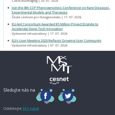
Czech-BioImaging
20. 07. 2026
Join the 8th CCP Phenogenomics Conference on Rare Diseases,
Experimental Models and Therapies
České centrum pro fenogenomiku
17. 07. 2026
ELI-led Consortium Awarded €5 Million Project ELIgnite to
Accelerate Deep-Tech Innovation
Výzkumné infrastruktury
17. 07. 2026
ELI’s User Meeting 2026 Reflects Growing User Community
Výzkumné infrastruktury
07. 07. 2026
Sledujte nás na
Odebírejte
RSS kanál