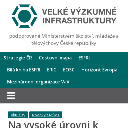
podporované Ministerstvem školství, mládeže a
tělovýchovy České republiky
Strategie ČR
Cestovní mapa
ESFRI
Bílá kniha ESFRI
ERIC
EOSC
Horizont Evropa
Mezinárodní organizace VaV
Aktuality
Novinky z MŠMT
Na vysoké úrovni k