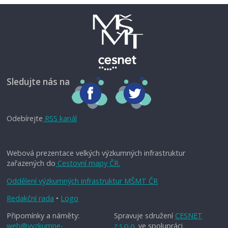
Sledujte nás na
Odebírejte
RSS kanál
Webová prezentace velkých výzkumných infrastruktur
zařazených do
Cestovní mapy ČR.
Oddělení výzkumných infrastruktur MŠMT ČR
Redakční rada
•
Logo
Připomínky a náměty:
Spravuje sdružení
CESNET
web@vyzkumne-
z.s.p.o.
ve spolupráci