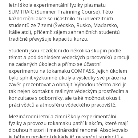
letní škola experimentální fyziky plazmatu
SUMTRAIC (Summer Trainning Course). Této
každoroční akce se účastnilo 16 univerzitních
studentů ze 7 zemí (Švédsko, Rusko, Maďarsko,
Itálie atd.), přičemž zájem zahraničních studentů
tradičně převyšuje kapacitu kurzu.
Studenti jsou rozděleni do několika skupin podle
témat a pod dohledem vědeckých pracovníků pracují
na zadaných úkolech a přímo se účastní
experimentu na tokamaku COMPASS. Jejich úkolem
bylo splnit výzkumné úkoly a výsledky své práce na
závěr prezentovat a obhájit. Výhodou těchto akci je
tak nejen kontakt s reálným vědeckým prostředím a
konzultace s odborníky, ale také možnost okusit
práci vědců a atmosféru vědeckého pracoviště.
Mezinárodní letní a zimní školy experimentální
fyziky a provozu tokamaku patří k akcím, které mají
dlouhou historii i mezinárodní renomé. Absolvovalo
je během poslední dekády již nespočet studentů a