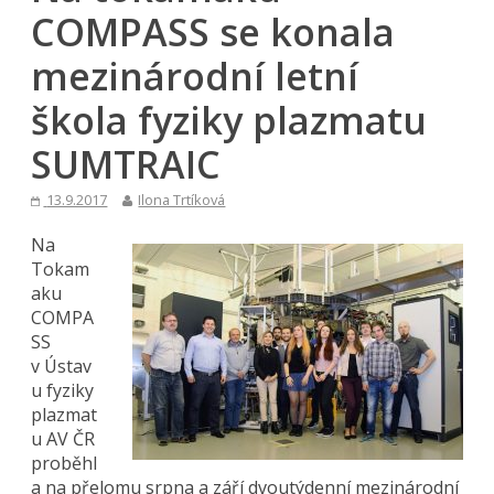
COMPASS se konala
mezinárodní letní
škola fyziky plazmatu
SUMTRAIC
13.9.2017
Ilona Trtíková
Na
Tokam
aku
COMPA
SS
v Ústav
u fyziky
plazmat
u AV ČR
proběhl
a na přelomu srpna a září dvoutýdenní mezinárodní