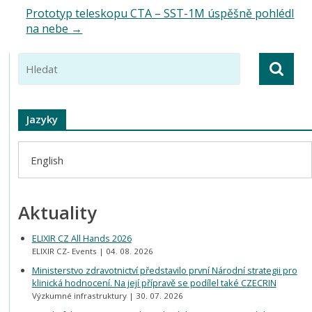
Prototyp teleskopu CTA – SST-1M úspěšně pohlédl
na nebe
→
Jazyky
English
Aktuality
ELIXIR CZ All Hands 2026
ELIXIR CZ- Events
04. 08. 2026
Ministerstvo zdravotnictví představilo první Národní strategii pro
klinická hodnocení. Na její přípravě se podílel také CZECRIN
Výzkumné infrastruktury
30. 07. 2026