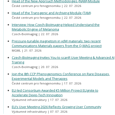
Head of the New Approach Methodologies (NAM) Module
České centrum pro fenogenomiku
22. 07. 2026
Head of the Transgenic and Archiving Module (TAM)
České centrum pro fenogenomiku
22. 07. 2026
Interview: How Czech-BioImaging Helped Understand the
Metabolic Engine of Melanoma
Czech-BioImaging
22. 07. 2026
Pressure-tunable magnetism in vdW materials: two recent
Communications Materials papers from the Q-MAG project
MGML
21. 07. 2026
Czech-BioImaging Invites You to scanR User Meeting & Advanced AI
Training
Czech-BioImaging
20. 07. 2026
Join the 8th CCP Phenogenomics Conference on Rare Diseases,
Experimental Models and Therapies
České centrum pro fenogenomiku
17. 07. 2026
ELI-led Consortium Awarded €5 Million Project ELIgnite to
Accelerate Deep-Tech Innovation
Výzkumné infrastruktury
17. 07. 2026
ELI’s User Meeting 2026 Reflects Growing User Community
Výzkumné infrastruktury
07. 07. 2026