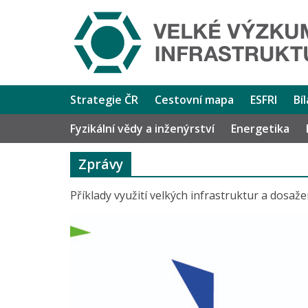
Strategie ČR
Cestovní mapa
ESFRI
Bí
Fyzikální vědy a inženýrství
Energetika
Zprávy
Příklady využití velkých infrastruktur a dosaž