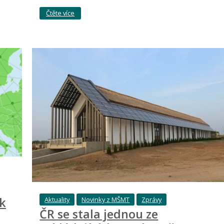
Čtěte více
k
Aktuality
Novinky z MŠMT
Zprávy
ČR se stala jednou ze