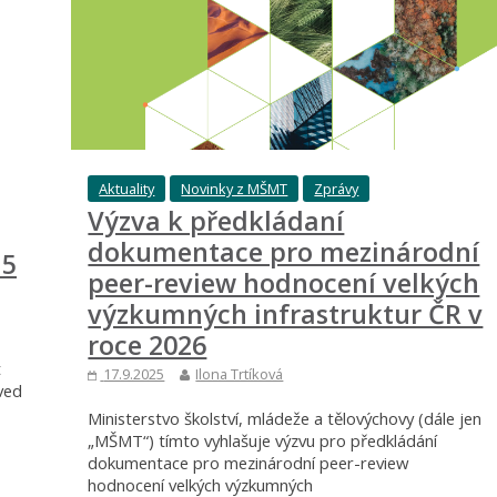
Aktuality
Novinky z MŠMT
Zprávy
Výzva k předkládaní
dokumentace pro mezinárodní
 5
peer-review hodnocení velkých
výzkumných infrastruktur ČR v
roce 2026
t
17.9.2025
Ilona Trtíková
eved
Ministerstvo školství, mládeže a tělovýchovy (dále jen
„MŠMT“) tímto vyhlašuje výzvu pro předkládání
dokumentace pro mezinárodní peer-review
hodnocení velkých výzkumných