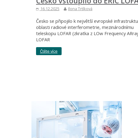
Česko vstoupilo do ERIC LOF
16.12.2025
Ilona Trtíková
Česko se připojilo k největší evropské infrastruktu
oblasti radiové interferometrie, mezinárodnímu
teleskopu LOFAR (zkratka z LOw Frequency ARray
LOFAR
Čtěte více