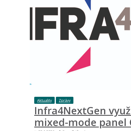
Aktuality
Zprávy
Infra4NextGen využí
mixed-mode panel