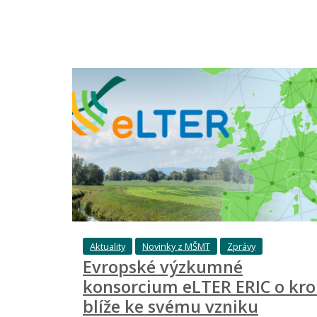
Aktuality
Novinky z MŠMT
Zprávy
Evropské výzkumné
konsorcium eLTER ERIC o kro
blíže ke svému vzniku