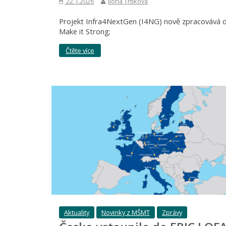
22.1.2026
Ilona Trtíková
Projekt Infra4NextGen (I4NG) nově zpracovává da
Make it Strong;
Čtěte více
Aktuality
Novinky z MŠMT
Zprávy