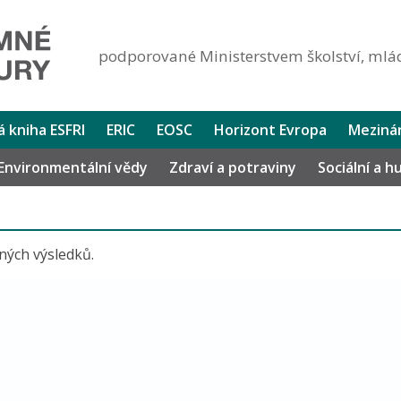
podporované Ministerstvem školství, mlád
lá kniha ESFRI
ERIC
EOSC
Horizont Evropa
Mezinár
Environmentální vědy
Zdraví a potraviny
Sociální a 
ených výsledků.