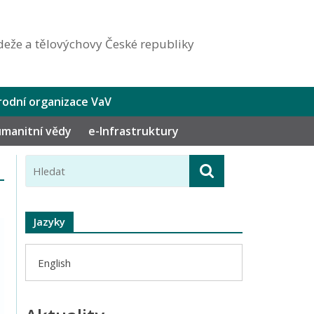
eže a tělovýchovy České republiky
odní organizace VaV
humanitní vědy
e-Infrastruktury
Jazyky
English