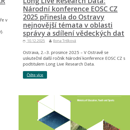
AR
Long Live Research Data:
Národní konference EOSC CZ
2025 přinesla do Ostravy
ře v
nejnovější témata v oblasti
).
správy a sdílení vědeckých dat
10.12.2025
Ilona Trtíková
Ostrava, 2.–3. prosince 2025 – V Ostravě se
uskutečnil další ročník Národní konference EOSC CZ s
podtitulem Long Live Research Data.
Čtěte více