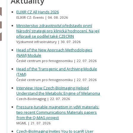
Aktuality
ELIXIR CZ All Hands 2026
ELIXIR CZ- Events
04. 08. 2026
Ministerstvo zdravotnictví představilo první
Národní strategii pro klinická hodnocení. Na její
přípravě se podílel také CZECRIN
Výzkumné infrastruktury
30. 07. 2026
Head of the New Approach Methodologies
(NAM) Module
České centrum pro fenogenomiku
22. 07. 2026
Head of the Transgenic and Archiving Module
(TAM)
České centrum pro fenogenomiku
22. 07. 2026
Interview: How Czech-BioImaging Helped
Understand the Metabolic Engine of Melanoma
Czech-BioImaging
22. 07. 2026
Pressure-tunable magnetism in vdW materials:
two recent Communications Materials papers
from the Q-MAG project
MGML
21. 07. 2026
Czech-BioImaging Invites You to scanR User