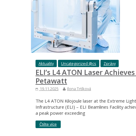
Aktuality
Uncategorized @cs
Zprávy
ELI’s L4 ATON Laser Achieves
Petawatt
19.11.2025
Ilona Trtíková
The L4 ATON Kilojoule laser at the Extreme Ligh
Infrastructure (ELI) – ELI Beamlines Facility achi
a peak power exceeding
Čtěte více