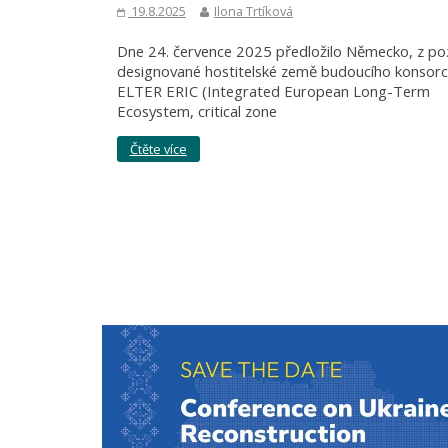
19.8.2025
Ilona Trtíková
Dne 24. července 2025 předložilo Německo, z po
designované hostitelské země budoucího konsorc
ELTER ERIC (Integrated European Long-Term
Ecosystem, critical zone
Čtěte více