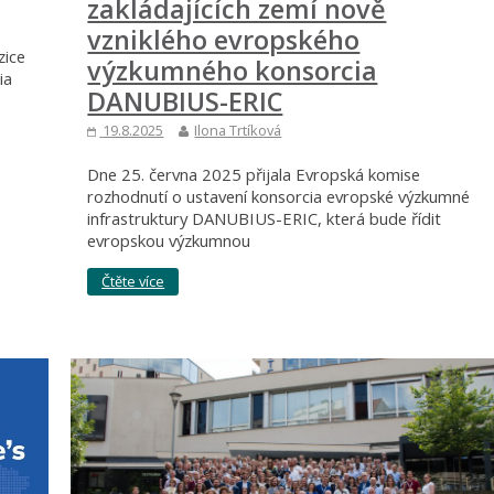
zakládajících zemí nově
vzniklého evropského
zice
výzkumného konsorcia
ia
DANUBIUS-ERIC
19.8.2025
Ilona Trtíková
Dne 25. června 2025 přijala Evropská komise
rozhodnutí o ustavení konsorcia evropské výzkumné
infrastruktury DANUBIUS-ERIC, která bude řídit
evropskou výzkumnou
Čtěte více