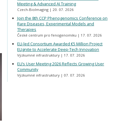
Meeting & Advanced AI Training
Czech-BioImaging
20. 07. 2026
Join the 8th CCP Phenogenomics Conference on
Rare Diseases, Experimental Models and
Therapies
České centrum pro fenogenomiku
17. 07. 2026
ELI-led Consortium Awarded €5 Million Project
ELIgnite to Accelerate Deep-Tech Innovation
Výzkumné infrastruktury
17. 07. 2026
ELI’s User Meeting 2026 Reflects Growing User
Community
Výzkumné infrastruktury
07. 07. 2026