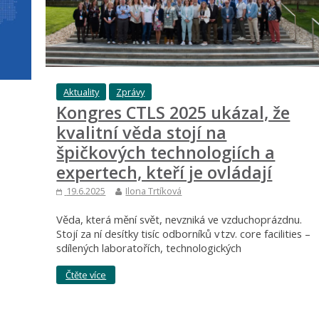
Aktuality
Zprávy
Kongres CTLS 2025 ukázal, že
kvalitní věda stojí na
špičkových technologiích a
expertech, kteří je ovládají
19.6.2025
Ilona Trtíková
Věda, která mění svět, nevzniká ve vzduchoprázdnu.
Stojí za ní desítky tisíc odborníků v tzv. core facilities –
sdílených laboratořích, technologických
Čtěte více